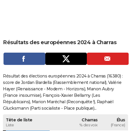
City break
Voyage de noces
Climat
Destinations
Voyage nature
Forum
+
PHOTO
GUIDES D'ACHAT
BONS PLANS
Résultats des européennes 2024 à Charras
CARTE DE VOEUX
Carte Bonne année
Carte Pâques
Carte de Noël
Carte Saint-Valentin
Carte d'anniversaire
DICTIONNAIRE
Biographies
Expressions
Dictionnaire
Citations
Proverbes
PROGRAMME TV
Résultat des élections européennes 2024 à Charras (16380) :
COPAINS D'AVANT
score de Jordan Bardella (Rassemblement national), Valérie
Hayer (Renaissance - Modem - Horizons), Manon Aubry
Se connecter
Collèges
Universités
Service militaire
S'inscrire
Lycées
Primaires
Entreprises
Avis de recherche
AVIS DE DÉCÈS
(France insoumise), François-Xavier Bellamy (Les
Républicains), Marion Maréchal (Reconquête !), Raphaël
FORUM
Glucksmann (Parti socialiste - Place publique)...
Lifestyle
Sport
Television
Cinema
Bricolage
Culture
Auto
Voyage
Tête de liste
Charras
Élus
Liste
% des voix
(France)