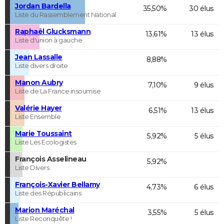
Jordan Bardella
35,50%
30 élus
Liste du Rassemblement National
Raphaël Glucksmann
13,61%
13 élus
Liste d'union à gauche
Jean Lassalle
8,88%
Liste divers droite
Manon Aubry
7,10%
9 élus
Liste de La France insoumise
Valérie Hayer
6,51%
13 élus
Liste Ensemble
Marie Toussaint
5,92%
5 élus
Liste Les Ecologistes
François Asselineau
5,92%
Liste Divers
François-Xavier Bellamy
4,73%
6 élus
Liste des Républicains
Marion Maréchal
3,55%
5 élus
Liste Reconquête !