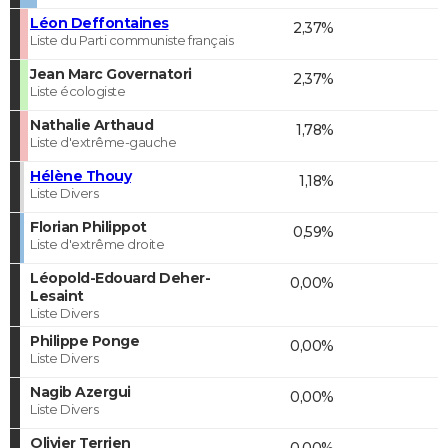
Léon Deffontaines
2,37%
Liste du Parti communiste français
Jean Marc Governatori
2,37%
Liste écologiste
Nathalie Arthaud
1,78%
Liste d'extrême-gauche
Hélène Thouy
1,18%
Liste Divers
Florian Philippot
0,59%
Liste d'extrême droite
Léopold-Edouard Deher-
0,00%
Lesaint
Liste Divers
Philippe Ponge
0,00%
Liste Divers
Nagib Azergui
0,00%
Liste Divers
Olivier Terrien
0,00%