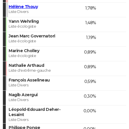
Hélène Thouy
1,78%
Liste Divers
Yann Wehrling
1,48%
Liste écologiste
Jean Marc Governatori
1,19%
Liste écologiste
Marine Cholley
0,89%
Liste écologiste
Nathalie Arthaud
0,89%
Liste d'extrême-gauche
François Asselineau
0,59%
Liste Divers
Nagib Azergui
0,30%
Liste Divers
Léopold-Edouard Deher-
0,00%
Lesaint
Liste Divers
Philippe Ponge
0,00%