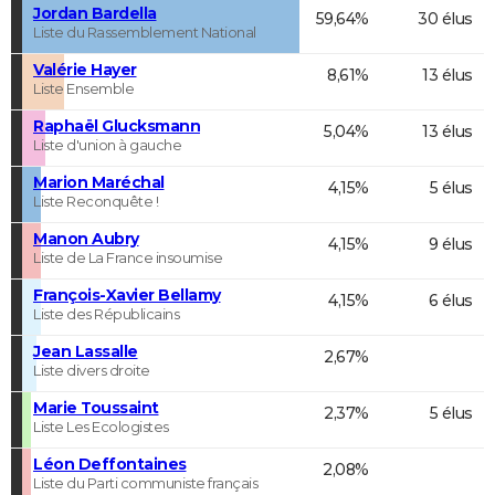
Jordan Bardella
59,64%
30 élus
Liste du Rassemblement National
Valérie Hayer
8,61%
13 élus
Liste Ensemble
Raphaël Glucksmann
5,04%
13 élus
Liste d'union à gauche
Marion Maréchal
4,15%
5 élus
Liste Reconquête !
Manon Aubry
4,15%
9 élus
Liste de La France insoumise
François-Xavier Bellamy
4,15%
6 élus
Liste des Républicains
Jean Lassalle
2,67%
Liste divers droite
Marie Toussaint
2,37%
5 élus
Liste Les Ecologistes
Léon Deffontaines
2,08%
Liste du Parti communiste français