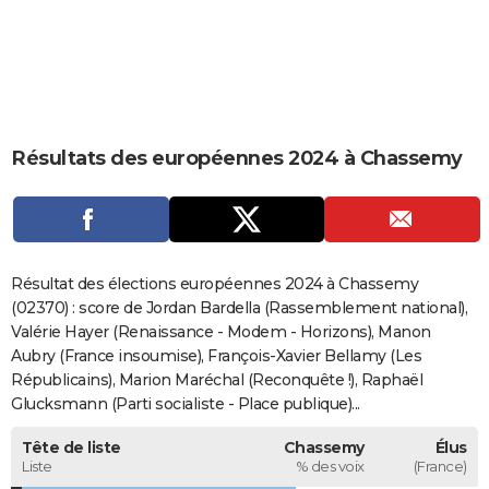
City break
Voyage de noces
Climat
Destinations
Voyage nature
Forum
+
PHOTO
GUIDES D'ACHAT
BONS PLANS
Résultats des européennes 2024 à Chassemy
CARTE DE VOEUX
Carte Bonne année
Carte Pâques
Carte de Noël
Carte Saint-Valentin
Carte d'anniversaire
DICTIONNAIRE
Biographies
Expressions
Dictionnaire
Citations
Proverbes
PROGRAMME TV
Résultat des élections européennes 2024 à Chassemy
COPAINS D'AVANT
(02370) : score de Jordan Bardella (Rassemblement national),
Valérie Hayer (Renaissance - Modem - Horizons), Manon
Se connecter
Collèges
Universités
Service militaire
S'inscrire
Lycées
Primaires
Entreprises
Avis de recherche
AVIS DE DÉCÈS
Aubry (France insoumise), François-Xavier Bellamy (Les
Républicains), Marion Maréchal (Reconquête !), Raphaël
FORUM
Glucksmann (Parti socialiste - Place publique)...
Lifestyle
Sport
Television
Cinema
Bricolage
Culture
Auto
Voyage
Tête de liste
Chassemy
Élus
Liste
% des voix
(France)