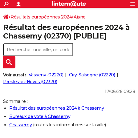
ACTUALITÉS
Connexion
S'inscrire
Résultats européennes 2024
Aisne
Rechercher
Société
Education
Villes
Politique
Faits Divers
Monde
+
SPORT
Résultat des européennes 2024 à
Football
Cyclisme
Forum
Coupe du monde 2026
Tennis
Rugby
CULTURE
Chassemy (02370) [PUBLIE]
TNT
Cinéma
Musique
Programme TV
Streaming
Sorties cinéma
+
FINANCE
Impôts
Immobilier
Banque
Crédit
Retraite
Epargne
Risques naturels par ville
Assurance
AUTO
Réserver un essai
Berlines
Forum auto
Essais
Citadines
SUV
+
HIGH-TECH
Voir aussi :
Vasseny (02220)
Ciry-Salsogne (02220)
Meilleur smartphone
Ordinateurs
Guide high-tech
Mobiles
Internet
Jeux vidéo
+
Presles-et-Boves (02370)
BRICOLAGE
17/06/26 09:28
Aménagement intérieur
Cuisine
Jardinage
+
Forum
Extérieur
Salle de bains
Rangement
WEEK-END
Sommaire :
Escapades
Expositions
Week-end nature
Guides de France
Patrimoine
Musées
+
LIFESTYLE
Résultat des européennes 2024 à Chassemy
Bureaux de vote à Chassemy
Bien-être
Mode
+
Art de vivre
Loisirs
Modes de vie
SANTE
Chassemy
(toutes les informations sur la ville)
Guide de la santé
Médicaments
+
Alimentation
Maladies
Sommeil
VOYAGE