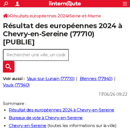
ACTUALITÉS
Connexion
S'inscrire
Résultats européennes 2024
Seine-et-Marne
Rechercher
Société
Education
Villes
Politique
Faits Divers
Monde
+
SPORT
Résultat des européennes 2024 à
Football
Cyclisme
Forum
Coupe du monde 2026
Tennis
Rugby
CULTURE
Chevry-en-Sereine (77710)
[PUBLIE]
TNT
Cinéma
Musique
Programme TV
Streaming
Sorties cinéma
+
FINANCE
Impôts
Immobilier
Banque
Crédit
Retraite
Epargne
Risques naturels par ville
Assurance
AUTO
Réserver un essai
Berlines
Forum auto
Essais
Citadines
SUV
+
HIGH-TECH
Meilleur smartphone
Ordinateurs
Guide high-tech
Mobiles
Internet
Jeux vidéo
+
BRICOLAGE
Voir aussi :
Vaux-sur-Lunain (77710)
Blennes (77940)
Voulx (77940)
Aménagement intérieur
Cuisine
Jardinage
+
Forum
Extérieur
Salle de bains
Rangement
WEEK-END
17/06/26 09:22
Escapades
Expositions
Week-end nature
Guides de France
Patrimoine
Musées
+
LIFESTYLE
Sommaire :
Résultat des européennes 2024 à Chevry-en-Sereine
Bien-être
Mode
+
Art de vivre
Loisirs
Modes de vie
SANTE
Bureaux de vote à Chevry-en-Sereine
Guide de la santé
Médicaments
+
Alimentation
Maladies
Sommeil
VOYAGE
Chevry-en-Sereine
(toutes les informations sur la ville)