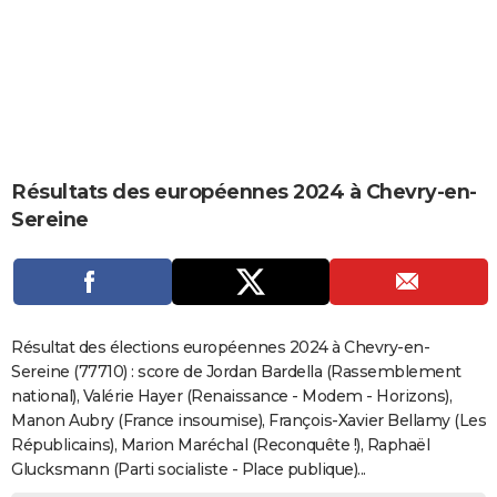
City break
Voyage de noces
Climat
Destinations
Voyage nature
Forum
+
PHOTO
GUIDES D'ACHAT
BONS PLANS
CARTE DE VOEUX
Résultats des européennes 2024 à Chevry-en-
Carte Bonne année
Carte Pâques
Carte de Noël
Carte Saint-Valentin
Carte d'anniversaire
DICTIONNAIRE
Sereine
Biographies
Expressions
Dictionnaire
Citations
Proverbes
PROGRAMME TV
COPAINS D'AVANT
Se connecter
Collèges
Universités
Service militaire
S'inscrire
Lycées
Primaires
Entreprises
Avis de recherche
AVIS DE DÉCÈS
Résultat des élections européennes 2024 à Chevry-en-
Sereine (77710) : score de Jordan Bardella (Rassemblement
FORUM
national), Valérie Hayer (Renaissance - Modem - Horizons),
Manon Aubry (France insoumise), François-Xavier Bellamy (Les
Lifestyle
Sport
Television
Cinema
Bricolage
Culture
Auto
Voyage
Républicains), Marion Maréchal (Reconquête !), Raphaël
Glucksmann (Parti socialiste - Place publique)...