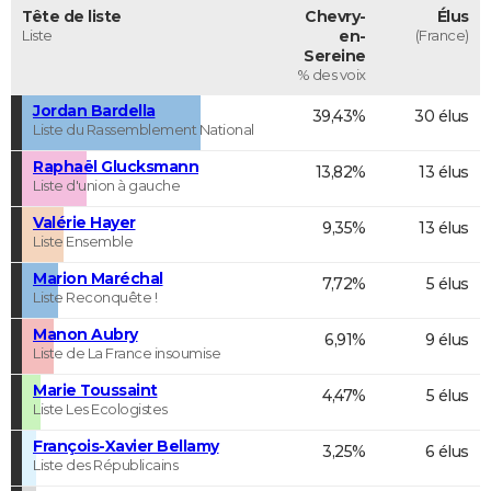
Tête de liste
Chevry-
Élus
Liste
en-
(France)
Sereine
% des voix
Jordan Bardella
39,43%
30 élus
Liste du Rassemblement National
Raphaël Glucksmann
13,82%
13 élus
Liste d'union à gauche
Valérie Hayer
9,35%
13 élus
Liste Ensemble
Marion Maréchal
7,72%
5 élus
Liste Reconquête !
Manon Aubry
6,91%
9 élus
Liste de La France insoumise
Marie Toussaint
4,47%
5 élus
Liste Les Ecologistes
François-Xavier Bellamy
3,25%
6 élus
Liste des Républicains