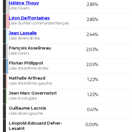
Hélène Thouy
2,85%
Liste Divers
Léon Deffontaines
2,85%
Liste du Parti communiste français
Jean Lassalle
2,44%
Liste divers droite
François Asselineau
2,03%
Liste Divers
Florian Philippot
2,03%
Liste d'extrême droite
Nathalie Arthaud
1,22%
Liste d'extrême-gauche
Jean Marc Governatori
1,22%
Liste écologiste
Guillaume Lacroix
0,41%
Liste divers gauche
Léopold-Edouard Deher-
0,00%
Lesaint