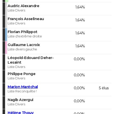
Audric Alexandre
1,64%
Liste Divers
François Asselineau
1,64%
Liste Divers
Florian Philippot
1,64%
Liste d'extrême droite
Guillaume Lacroix
1,64%
Liste divers gauche
Léopold-Edouard Deher-
0,00%
Lesaint
Liste Divers
Philippe Ponge
0,00%
Liste Divers
Marion Maréchal
0,00%
5 élus
Liste Reconquête !
Nagib Azergui
0,00%
Liste Divers
Hélène Thouy
0,00%