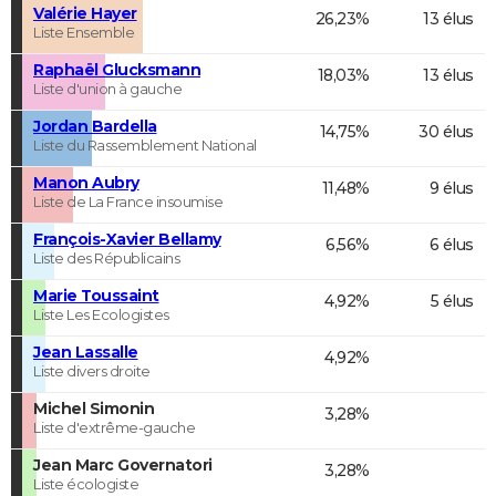
Valérie Hayer
26,23%
13 élus
Liste Ensemble
Raphaël Glucksmann
18,03%
13 élus
Liste d'union à gauche
Jordan Bardella
14,75%
30 élus
Liste du Rassemblement National
Manon Aubry
11,48%
9 élus
Liste de La France insoumise
François-Xavier Bellamy
6,56%
6 élus
Liste des Républicains
Marie Toussaint
4,92%
5 élus
Liste Les Ecologistes
Jean Lassalle
4,92%
Liste divers droite
Michel Simonin
3,28%
Liste d'extrême-gauche
Jean Marc Governatori
3,28%
Liste écologiste