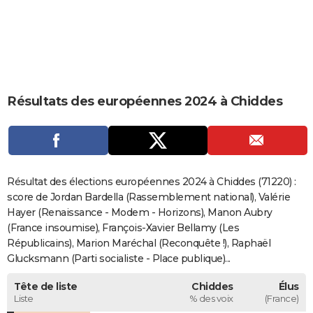
City break
Voyage de noces
Climat
Destinations
Voyage nature
Forum
+
PHOTO
GUIDES D'ACHAT
BONS PLANS
Résultats des européennes 2024 à Chiddes
CARTE DE VOEUX
Carte Bonne année
Carte Pâques
Carte de Noël
Carte Saint-Valentin
Carte d'anniversaire
DICTIONNAIRE
Biographies
Expressions
Dictionnaire
Citations
Proverbes
PROGRAMME TV
Résultat des élections européennes 2024 à Chiddes (71220) :
COPAINS D'AVANT
score de Jordan Bardella (Rassemblement national), Valérie
Hayer (Renaissance - Modem - Horizons), Manon Aubry
Se connecter
Collèges
Universités
Service militaire
S'inscrire
Lycées
Primaires
Entreprises
Avis de recherche
AVIS DE DÉCÈS
(France insoumise), François-Xavier Bellamy (Les
Républicains), Marion Maréchal (Reconquête !), Raphaël
FORUM
Glucksmann (Parti socialiste - Place publique)...
Lifestyle
Sport
Television
Cinema
Bricolage
Culture
Auto
Voyage
Tête de liste
Chiddes
Élus
Liste
% des voix
(France)