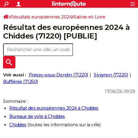
ACTUALITÉS
Connexion
S'inscrire
Résultats européennes 2024
Saône-et-Loire
Rechercher
Société
Education
Villes
Politique
Faits Divers
Monde
+
SPORT
Résultat des européennes 2024 à
Football
Cyclisme
Forum
Coupe du monde 2026
Tennis
Rugby
CULTURE
Chiddes (71220) [PUBLIE]
TNT
Cinéma
Musique
Programme TV
Streaming
Sorties cinéma
+
FINANCE
Impôts
Immobilier
Banque
Crédit
Retraite
Epargne
Risques naturels par ville
Assurance
AUTO
Réserver un essai
Berlines
Forum auto
Essais
Citadines
SUV
+
HIGH-TECH
Voir aussi :
Pressy-sous-Dondin (71220)
Sivignon (71220)
Meilleur smartphone
Ordinateurs
Guide high-tech
Mobiles
Internet
Jeux vidéo
+
Buffières (71250)
BRICOLAGE
17/06/26 09:29
Aménagement intérieur
Cuisine
Jardinage
+
Forum
Extérieur
Salle de bains
Rangement
WEEK-END
Sommaire :
Escapades
Expositions
Week-end nature
Guides de France
Patrimoine
Musées
+
LIFESTYLE
Résultat des européennes 2024 à Chiddes
Bureaux de vote à Chiddes
Bien-être
Mode
+
Art de vivre
Loisirs
Modes de vie
SANTE
Chiddes
(toutes les informations sur la ville)
Guide de la santé
Médicaments
+
Alimentation
Maladies
Sommeil
VOYAGE