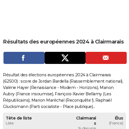
City break
Voyage de noces
Climat
Destinations
Voyage nature
Forum
+
PHOTO
GUIDES D'ACHAT
BONS PLANS
Résultats des européennes 2024 à Clairmarais
CARTE DE VOEUX
Carte Bonne année
Carte Pâques
Carte de Noël
Carte Saint-Valentin
Carte d'anniversaire
DICTIONNAIRE
Biographies
Expressions
Dictionnaire
Citations
Proverbes
PROGRAMME TV
Résultat des élections européennes 2024 à Clairmarais
COPAINS D'AVANT
(62500) : score de Jordan Bardella (Rassemblement national),
Valérie Hayer (Renaissance - Modem - Horizons), Manon
Se connecter
Collèges
Universités
Service militaire
S'inscrire
Lycées
Primaires
Entreprises
Avis de recherche
AVIS DE DÉCÈS
Aubry (France insoumise), François-Xavier Bellamy (Les
Républicains), Marion Maréchal (Reconquête !), Raphaël
FORUM
Glucksmann (Parti socialiste - Place publique)...
Lifestyle
Sport
Television
Cinema
Bricolage
Culture
Auto
Voyage
Tête de liste
Clairmarai
Élus
Liste
s
(France)
% des voix