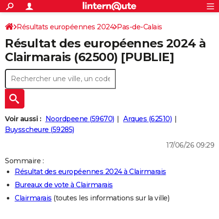
ACTUALITÉS
Connexion
S'inscrire
Résultats européennes 2024
Pas-de-Calais
Rechercher
Société
Education
Villes
Politique
Faits Divers
Monde
+
SPORT
Résultat des européennes 2024 à
Football
Cyclisme
Forum
Coupe du monde 2026
Tennis
Rugby
CULTURE
Clairmarais (62500) [PUBLIE]
TNT
Cinéma
Musique
Programme TV
Streaming
Sorties cinéma
+
FINANCE
Impôts
Immobilier
Banque
Crédit
Retraite
Epargne
Risques naturels par ville
Assurance
AUTO
Réserver un essai
Berlines
Forum auto
Essais
Citadines
SUV
+
HIGH-TECH
Voir aussi :
Noordpeene (59670)
Arques (62510)
Meilleur smartphone
Ordinateurs
Guide high-tech
Mobiles
Internet
Jeux vidéo
+
Buysscheure (59285)
BRICOLAGE
17/06/26 09:29
Aménagement intérieur
Cuisine
Jardinage
+
Forum
Extérieur
Salle de bains
Rangement
WEEK-END
Sommaire :
Escapades
Expositions
Week-end nature
Guides de France
Patrimoine
Musées
+
LIFESTYLE
Résultat des européennes 2024 à Clairmarais
Bureaux de vote à Clairmarais
Bien-être
Mode
+
Art de vivre
Loisirs
Modes de vie
SANTE
Clairmarais
(toutes les informations sur la ville)
Guide de la santé
Médicaments
+
Alimentation
Maladies
Sommeil
VOYAGE