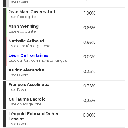
Liste Divers
Jean Marc Governatori
1,00%
Liste écologiste
Yann Wehrling
0,66%
Liste écologiste
Nathalie Arthaud
0,66%
Liste d'extrême-gauche
Léon Deffontaines
0,66%
Liste du Parti communiste français
Audric Alexandre
0,33%
Liste Divers
François Asselineau
0,33%
Liste Divers
Guillaume Lacroix
0,33%
Liste divers gauche
Léopold-Edouard Deher-
0,00%
Lesaint
Liste Divers