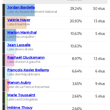
Jordan Bardella
29,24%
30 élus
Liste du Rassemblement National
Valérie Hayer
20,93%
13 élus
Liste Ensemble
Marion Maréchal
10,63%
5 élus
Liste Reconquête !
Jean Lassalle
10,63%
Liste divers droite
Raphaël Glucksmann
8,97%
13 élus
Liste d'union à gauche
François-Xavier Bellamy
6,64%
6 élus
Liste des Républicains
Manon Aubry
3,65%
9 élus
Liste de La France insoumise
Marie Toussaint
2,66%
5 élus
Liste Les Ecologistes
Hélène Thouy
2,66%