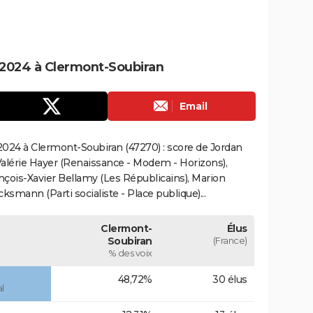
2024 à Clermont-Soubiran
Email
024 à Clermont-Soubiran (47270) : score de Jordan
alérie Hayer (Renaissance - Modem - Horizons),
çois-Xavier Bellamy (Les Républicains), Marion
smann (Parti socialiste - Place publique)...
Clermont-
Élus
Soubiran
(France)
% des voix
48,72%
30 élus
l