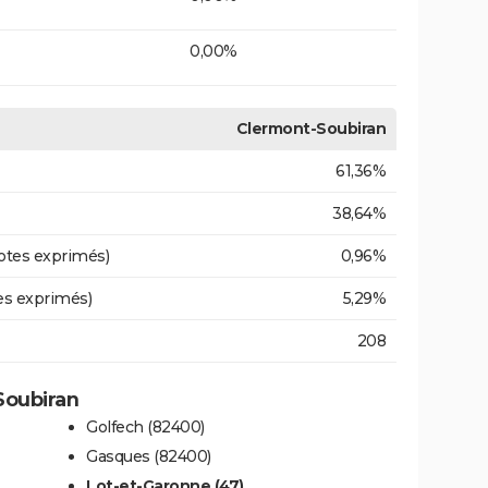
0,00%
Clermont-Soubiran
61,36%
38,64%
otes exprimés)
0,96%
es exprimés)
5,29%
208
Soubiran
Golfech (82400)
Gasques (82400)
Lot-et-Garonne (47)