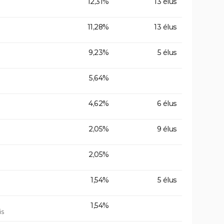
12,31%
13 élus
11,28%
13 élus
9,23%
5 élus
5,64%
4,62%
6 élus
2,05%
9 élus
2,05%
1,54%
5 élus
1,54%
is