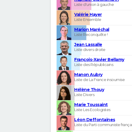
Liste d'union à gauche
Valérie Hayer
Liste Ensemble
Marion Maréchal
Liste Reconquête !
Jean Lassalle
Liste divers droite
François-Xavier Bellamy
Liste des Républicains
Manon Aubry
Liste de La France insoumise
Hélène Thouy
Liste Divers
Marie Toussaint
Liste Les Ecologistes
Léon Deffontaines
Liste du Parti communiste frança