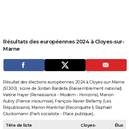
City break
Voyage de noces
Climat
Destinations
Voyage nature
Forum
+
PHOTO
GUIDES D'ACHAT
BONS PLANS
Résultats des européennes 2024 à Cloyes-sur-
CARTE DE VOEUX
Marne
Carte Bonne année
Carte Pâques
Carte de Noël
Carte Saint-Valentin
Carte d'anniversaire
DICTIONNAIRE
Biographies
Expressions
Dictionnaire
Citations
Proverbes
PROGRAMME TV
COPAINS D'AVANT
Résultat des élections européennes 2024 à Cloyes-sur-Marne
Se connecter
Collèges
Universités
Service militaire
S'inscrire
Lycées
Primaires
Entreprises
Avis de recherche
(51300) : score de Jordan Bardella (Rassemblement national),
AVIS DE DÉCÈS
Valérie Hayer (Renaissance - Modem - Horizons), Manon
FORUM
Aubry (France insoumise), François-Xavier Bellamy (Les
Républicains), Marion Maréchal (Reconquête !), Raphaël
Lifestyle
Sport
Television
Cinema
Bricolage
Culture
Auto
Voyage
Glucksmann (Parti socialiste - Place publique)...
Tête de liste
Cloyes-
Élus