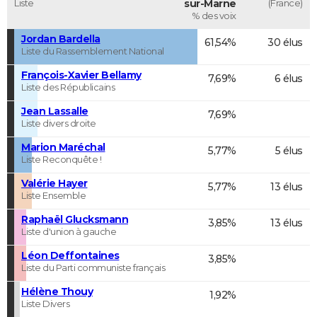
Liste
sur-Marne
(France)
% des voix
Jordan Bardella
61,54%
30 élus
Liste du Rassemblement National
François-Xavier Bellamy
7,69%
6 élus
Liste des Républicains
Jean Lassalle
7,69%
Liste divers droite
Marion Maréchal
5,77%
5 élus
Liste Reconquête !
Valérie Hayer
5,77%
13 élus
Liste Ensemble
Raphaël Glucksmann
3,85%
13 élus
Liste d'union à gauche
Léon Deffontaines
3,85%
Liste du Parti communiste français
Hélène Thouy
1,92%
Liste Divers