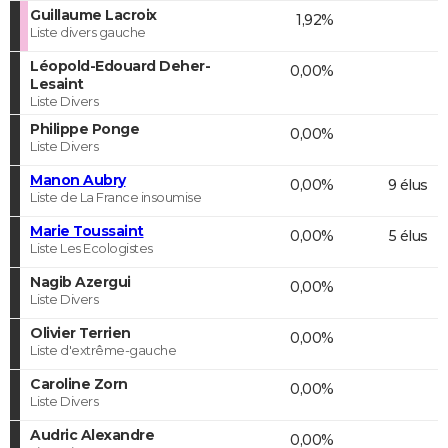
Guillaume Lacroix
1,92%
Liste divers gauche
Léopold-Edouard Deher-
0,00%
Lesaint
Liste Divers
Philippe Ponge
0,00%
Liste Divers
Manon Aubry
0,00%
9 élus
Liste de La France insoumise
Marie Toussaint
0,00%
5 élus
Liste Les Ecologistes
Nagib Azergui
0,00%
Liste Divers
Olivier Terrien
0,00%
Liste d'extrême-gauche
Caroline Zorn
0,00%
Liste Divers
Audric Alexandre
0,00%