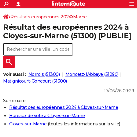
ACTUALITÉS
Connexion
S'inscrire
Résultats européennes 2024
Marne
Rechercher
Société
Education
Villes
Politique
Faits Divers
Monde
+
SPORT
Résultat des européennes 2024 à
Football
Cyclisme
Forum
Coupe du monde 2026
Tennis
Rugby
CULTURE
Cloyes-sur-Marne (51300) [PUBLIE]
TNT
Cinéma
Musique
Programme TV
Streaming
Sorties cinéma
+
FINANCE
Impôts
Immobilier
Banque
Crédit
Retraite
Epargne
Risques naturels par ville
Assurance
AUTO
Réserver un essai
Berlines
Forum auto
Essais
Citadines
SUV
+
HIGH-TECH
Voir aussi :
Norrois (51300)
Moncetz-l'Abbaye (51290)
Meilleur smartphone
Ordinateurs
Guide high-tech
Mobiles
Internet
Jeux vidéo
+
Matignicourt-Goncourt (51300)
BRICOLAGE
17/06/26 09:29
Aménagement intérieur
Cuisine
Jardinage
+
Forum
Extérieur
Salle de bains
Rangement
WEEK-END
Sommaire :
Escapades
Expositions
Week-end nature
Guides de France
Patrimoine
Musées
+
LIFESTYLE
Résultat des européennes 2024 à Cloyes-sur-Marne
Bureaux de vote à Cloyes-sur-Marne
Bien-être
Mode
+
Art de vivre
Loisirs
Modes de vie
SANTE
Cloyes-sur-Marne
(toutes les informations sur la ville)
Guide de la santé
Médicaments
+
Alimentation
Maladies
Sommeil
VOYAGE