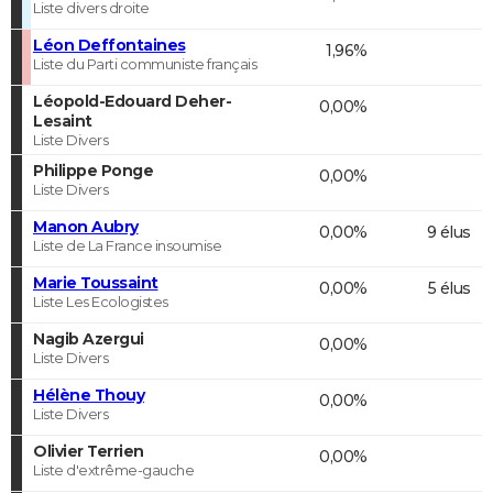
Liste divers droite
Léon Deffontaines
1,96%
Liste du Parti communiste français
Léopold-Edouard Deher-
0,00%
Lesaint
Liste Divers
Philippe Ponge
0,00%
Liste Divers
Manon Aubry
0,00%
9 élus
Liste de La France insoumise
Marie Toussaint
0,00%
5 élus
Liste Les Ecologistes
Nagib Azergui
0,00%
Liste Divers
Hélène Thouy
0,00%
Liste Divers
Olivier Terrien
0,00%
Liste d'extrême-gauche