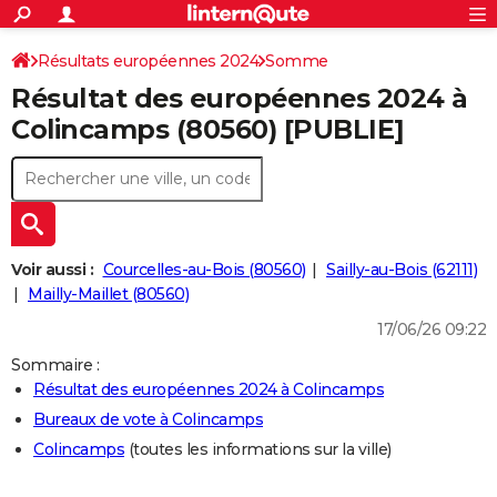
ACTUALITÉS
Connexion
S'inscrire
Résultats européennes 2024
Somme
Rechercher
Société
Education
Villes
Politique
Faits Divers
Monde
+
SPORT
Résultat des européennes 2024 à
Football
Cyclisme
Forum
Coupe du monde 2026
Tennis
Rugby
CULTURE
Colincamps (80560) [PUBLIE]
TNT
Cinéma
Musique
Programme TV
Streaming
Sorties cinéma
+
FINANCE
Impôts
Immobilier
Banque
Crédit
Retraite
Epargne
Risques naturels par ville
Assurance
AUTO
Réserver un essai
Berlines
Forum auto
Essais
Citadines
SUV
+
HIGH-TECH
Voir aussi :
Courcelles-au-Bois (80560)
Sailly-au-Bois (62111)
Meilleur smartphone
Ordinateurs
Guide high-tech
Mobiles
Internet
Jeux vidéo
+
Mailly-Maillet (80560)
BRICOLAGE
17/06/26 09:22
Aménagement intérieur
Cuisine
Jardinage
+
Forum
Extérieur
Salle de bains
Rangement
WEEK-END
Sommaire :
Escapades
Expositions
Week-end nature
Guides de France
Patrimoine
Musées
+
LIFESTYLE
Résultat des européennes 2024 à Colincamps
Bureaux de vote à Colincamps
Bien-être
Mode
+
Art de vivre
Loisirs
Modes de vie
SANTE
Colincamps
(toutes les informations sur la ville)
Guide de la santé
Médicaments
+
Alimentation
Maladies
Sommeil
VOYAGE