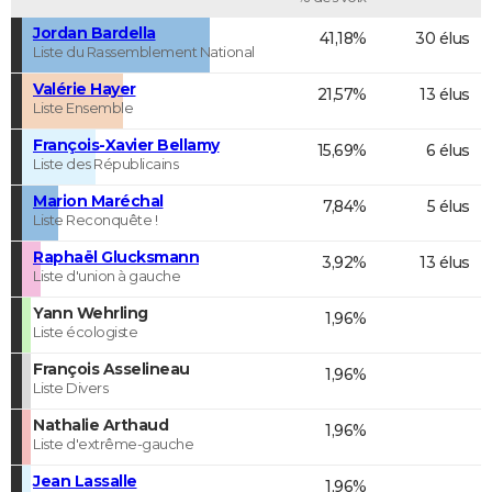
Jordan Bardella
41,18%
30 élus
Liste du Rassemblement National
Valérie Hayer
21,57%
13 élus
Liste Ensemble
François-Xavier Bellamy
15,69%
6 élus
Liste des Républicains
Marion Maréchal
7,84%
5 élus
Liste Reconquête !
Raphaël Glucksmann
3,92%
13 élus
Liste d'union à gauche
Yann Wehrling
1,96%
Liste écologiste
François Asselineau
1,96%
Liste Divers
Nathalie Arthaud
1,96%
Liste d'extrême-gauche
Jean Lassalle
1,96%