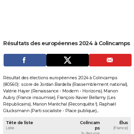
City break
Voyage de noces
Climat
Destinations
Voyage nature
Forum
+
PHOTO
GUIDES D'ACHAT
BONS PLANS
Résultats des européennes 2024 à Colincamps
CARTE DE VOEUX
Carte Bonne année
Carte Pâques
Carte de Noël
Carte Saint-Valentin
Carte d'anniversaire
DICTIONNAIRE
Biographies
Expressions
Dictionnaire
Citations
Proverbes
PROGRAMME TV
Résultat des élections européennes 2024 à Colincamps
COPAINS D'AVANT
(80560) : score de Jordan Bardella (Rassemblement national),
Valérie Hayer (Renaissance - Modem - Horizons), Manon
Se connecter
Collèges
Universités
Service militaire
S'inscrire
Lycées
Primaires
Entreprises
Avis de recherche
AVIS DE DÉCÈS
Aubry (France insoumise), François-Xavier Bellamy (Les
Républicains), Marion Maréchal (Reconquête !), Raphaël
FORUM
Glucksmann (Parti socialiste - Place publique)...
Lifestyle
Sport
Television
Cinema
Bricolage
Culture
Auto
Voyage
Tête de liste
Colincam
Élus
Liste
ps
(France)
% des voix