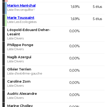
Marion Maréchal
1,69%
5 élus
Liste Reconquête !
Marie Toussaint
1,69%
5 élus
Liste Les Ecologistes
Léopold-Edouard Deher-
0,00%
Lesaint
Liste Divers
Philippe Ponge
0,00%
Liste Divers
Nagib Azergui
0,00%
Liste Divers
Olivier Terrien
0,00%
Liste d'extrême-gauche
Caroline Zorn
0,00%
Liste Divers
Audric Alexandre
0,00%
Liste Divers
Marine Cholley
0,00%