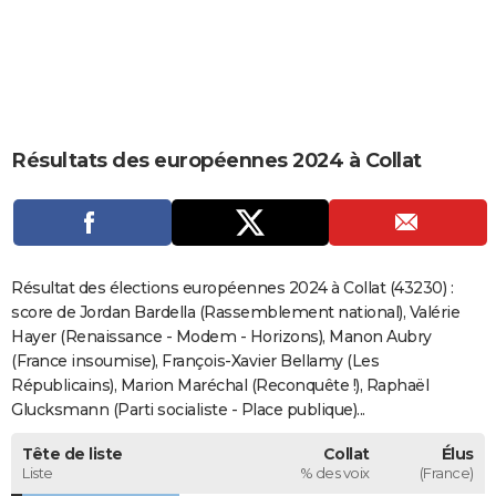
City break
Voyage de noces
Climat
Destinations
Voyage nature
Forum
+
PHOTO
GUIDES D'ACHAT
BONS PLANS
Résultats des européennes 2024 à Collat
CARTE DE VOEUX
Carte Bonne année
Carte Pâques
Carte de Noël
Carte Saint-Valentin
Carte d'anniversaire
DICTIONNAIRE
Biographies
Expressions
Dictionnaire
Citations
Proverbes
PROGRAMME TV
Résultat des élections européennes 2024 à Collat (43230) :
COPAINS D'AVANT
score de Jordan Bardella (Rassemblement national), Valérie
Hayer (Renaissance - Modem - Horizons), Manon Aubry
Se connecter
Collèges
Universités
Service militaire
S'inscrire
Lycées
Primaires
Entreprises
Avis de recherche
AVIS DE DÉCÈS
(France insoumise), François-Xavier Bellamy (Les
Républicains), Marion Maréchal (Reconquête !), Raphaël
FORUM
Glucksmann (Parti socialiste - Place publique)...
Lifestyle
Sport
Television
Cinema
Bricolage
Culture
Auto
Voyage
Tête de liste
Collat
Élus
Liste
% des voix
(France)