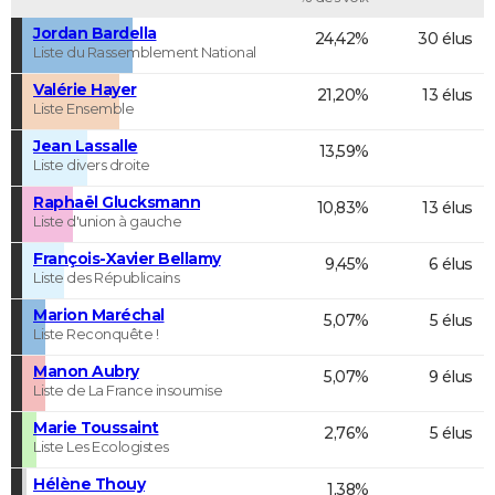
Jordan Bardella
24,42%
30 élus
Liste du Rassemblement National
Valérie Hayer
21,20%
13 élus
Liste Ensemble
Jean Lassalle
13,59%
Liste divers droite
Raphaël Glucksmann
10,83%
13 élus
Liste d'union à gauche
François-Xavier Bellamy
9,45%
6 élus
Liste des Républicains
Marion Maréchal
5,07%
5 élus
Liste Reconquête !
Manon Aubry
5,07%
9 élus
Liste de La France insoumise
Marie Toussaint
2,76%
5 élus
Liste Les Ecologistes
Hélène Thouy
1,38%