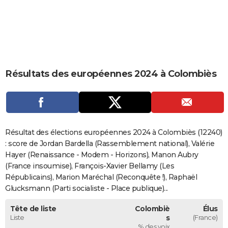
City break
Voyage de noces
Climat
Destinations
Voyage nature
Forum
+
PHOTO
GUIDES D'ACHAT
BONS PLANS
Résultats des européennes 2024 à Colombiès
CARTE DE VOEUX
Carte Bonne année
Carte Pâques
Carte de Noël
Carte Saint-Valentin
Carte d'anniversaire
DICTIONNAIRE
Biographies
Expressions
Dictionnaire
Citations
Proverbes
PROGRAMME TV
Résultat des élections européennes 2024 à Colombiès (12240)
COPAINS D'AVANT
: score de Jordan Bardella (Rassemblement national), Valérie
Hayer (Renaissance - Modem - Horizons), Manon Aubry
Se connecter
Collèges
Universités
Service militaire
S'inscrire
Lycées
Primaires
Entreprises
Avis de recherche
AVIS DE DÉCÈS
(France insoumise), François-Xavier Bellamy (Les
Républicains), Marion Maréchal (Reconquête !), Raphaël
FORUM
Glucksmann (Parti socialiste - Place publique)...
Lifestyle
Sport
Television
Cinema
Bricolage
Culture
Auto
Voyage
Tête de liste
Colombiè
Élus
Liste
s
(France)
% des voix