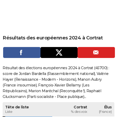
City break
Voyage de noces
Climat
Destinations
Voyage nature
Forum
+
PHOTO
GUIDES D'ACHAT
BONS PLANS
Résultats des européennes 2024 à Cortrat
CARTE DE VOEUX
Carte Bonne année
Carte Pâques
Carte de Noël
Carte Saint-Valentin
Carte d'anniversaire
DICTIONNAIRE
Biographies
Expressions
Dictionnaire
Citations
Proverbes
PROGRAMME TV
Résultat des élections européennes 2024 à Cortrat (45700) :
COPAINS D'AVANT
score de Jordan Bardella (Rassemblement national), Valérie
Hayer (Renaissance - Modem - Horizons), Manon Aubry
Se connecter
Collèges
Universités
Service militaire
S'inscrire
Lycées
Primaires
Entreprises
Avis de recherche
AVIS DE DÉCÈS
(France insoumise), François-Xavier Bellamy (Les
Républicains), Marion Maréchal (Reconquête !), Raphaël
FORUM
Glucksmann (Parti socialiste - Place publique)...
Lifestyle
Sport
Television
Cinema
Bricolage
Culture
Auto
Voyage
Tête de liste
Cortrat
Élus
Liste
% des voix
(France)