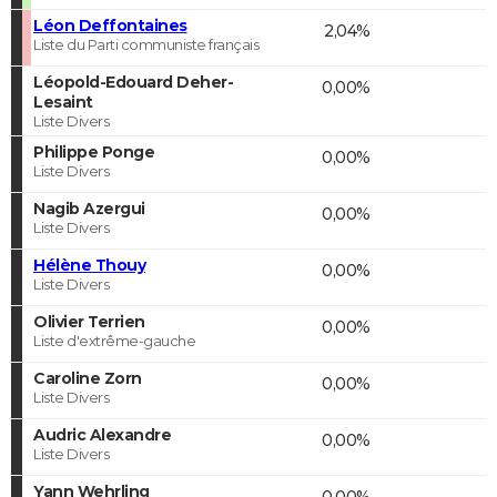
Léon Deffontaines
2,04%
Liste du Parti communiste français
Léopold-Edouard Deher-
0,00%
Lesaint
Liste Divers
Philippe Ponge
0,00%
Liste Divers
Nagib Azergui
0,00%
Liste Divers
Hélène Thouy
0,00%
Liste Divers
Olivier Terrien
0,00%
Liste d'extrême-gauche
Caroline Zorn
0,00%
Liste Divers
Audric Alexandre
0,00%
Liste Divers
Yann Wehrling
0,00%