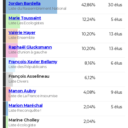
Jordan Bardella
42,86%
30 élus
Liste du Rassemblement National
Marie Toussaint
12,24%
5 élus
Liste Les Ecologistes
Valérie Hayer
10,20%
13 élus
Liste Ensemble
Raphaël Glucksmann
10,20%
13 élus
Liste d'union à gauche
François-Xavier Bellamy
8,16%
6 élus
Liste des Républicains
François Asselineau
6,12%
Liste Divers
Manon Aubry
4,08%
9 élus
Liste de La France insoumise
Marion Maréchal
2,04%
5 élus
Liste Reconquête !
Marine Cholley
2,04%
Liste écologiste