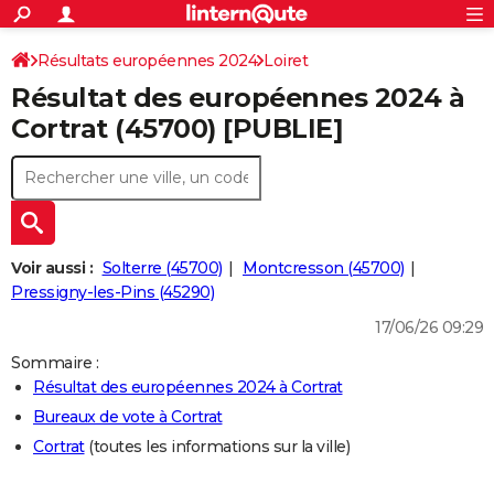
ACTUALITÉS
Connexion
S'inscrire
Résultats européennes 2024
Loiret
Rechercher
Société
Education
Villes
Politique
Faits Divers
Monde
+
SPORT
Résultat des européennes 2024 à
Football
Cyclisme
Forum
Coupe du monde 2026
Tennis
Rugby
CULTURE
Cortrat (45700) [PUBLIE]
TNT
Cinéma
Musique
Programme TV
Streaming
Sorties cinéma
+
FINANCE
Impôts
Immobilier
Banque
Crédit
Retraite
Epargne
Risques naturels par ville
Assurance
AUTO
Réserver un essai
Berlines
Forum auto
Essais
Citadines
SUV
+
HIGH-TECH
Voir aussi :
Solterre (45700)
Montcresson (45700)
Meilleur smartphone
Ordinateurs
Guide high-tech
Mobiles
Internet
Jeux vidéo
+
Pressigny-les-Pins (45290)
BRICOLAGE
17/06/26 09:29
Aménagement intérieur
Cuisine
Jardinage
+
Forum
Extérieur
Salle de bains
Rangement
WEEK-END
Sommaire :
Escapades
Expositions
Week-end nature
Guides de France
Patrimoine
Musées
+
LIFESTYLE
Résultat des européennes 2024 à Cortrat
Bureaux de vote à Cortrat
Bien-être
Mode
+
Art de vivre
Loisirs
Modes de vie
SANTE
Cortrat
(toutes les informations sur la ville)
Guide de la santé
Médicaments
+
Alimentation
Maladies
Sommeil
VOYAGE