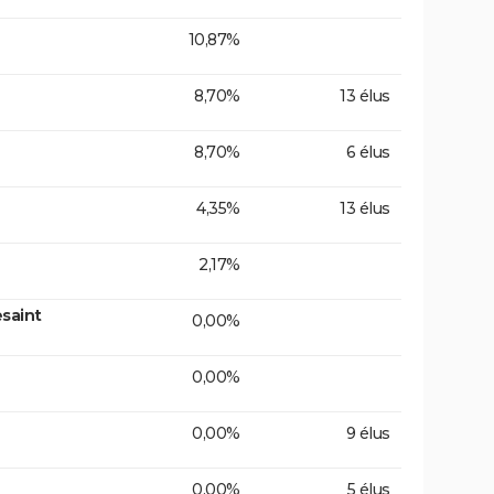
10,87%
8,70%
13 élus
8,70%
6 élus
4,35%
13 élus
2,17%
saint
0,00%
0,00%
0,00%
9 élus
0,00%
5 élus