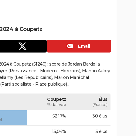
 2024 à Coupetz
Email
024 à Coupetz (51240) : score de Jordan Bardella
ayer (Renaissance - Modem - Horizons), Manon Aubry
Bellamy (Les Républicains), Marion Maréchal
rti socialiste - Place publique)...
Coupetz
Élus
% des voix
(France)
52,17%
30 élus
l
13,04%
5 élus