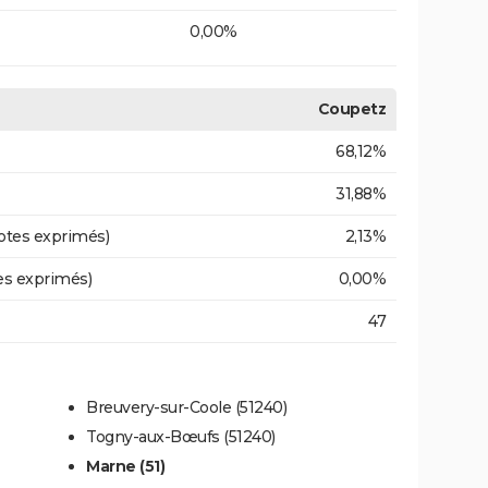
0,00%
Coupetz
68,12%
31,88%
otes exprimés)
2,13%
es exprimés)
0,00%
47
Breuvery-sur-Coole (51240)
Togny-aux-Bœufs (51240)
Marne (51)