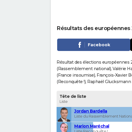
Résultats des européennes
Facebook
Résultat des élections européennes 2
(Rassemblement national), Valérie H
(France insoumise), François-Xavier 
(Reconquête !), Raphaël Glucksmann (Pa
Tête de liste
Liste
Jordan Bardella
Liste du Rassemblement Nationa
Marion Maréchal
Liste Reconquête !