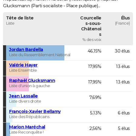
Glucksmann (Parti socialiste - Place publique)...
Tête de liste
Courcelle
Élus
Liste
s-sous-
(France)
Châtenoi
s
% des voix
Jordan Bardella
46,15%
30 élus
Liste du Rassemblement National
Valérie Hayer
17,95%
13 élus
Liste Ensemble
Raphaël Glucksmann
17,95%
13 élus
Liste d'union à gauche
Jean Lassalle
7,69%
Liste divers droite
François-Xavier Bellamy
5,13%
6 élus
Liste des Républicains
Marion Maréchal
2,56%
5 élus
Liste Reconquête !