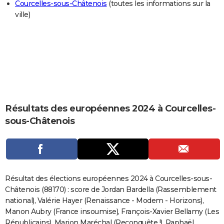
Courcelles-sous-Châtenois
(toutes les informations sur la
City break
Voyage de noces
Climat
Destinations
Voyage nature
Forum
+
PHOTO
ville)
GUIDES D'ACHAT
BONS PLANS
CARTE DE VOEUX
Carte Bonne année
Carte Pâques
Carte de Noël
Carte Saint-Valentin
Carte d'anniversaire
DICTIONNAIRE
Résultats des européennes 2024 à Courcelles-
Biographies
Expressions
Dictionnaire
Citations
Proverbes
PROGRAMME TV
sous-Châtenois
COPAINS D'AVANT
Se connecter
Collèges
Universités
Service militaire
S'inscrire
Lycées
Primaires
Entreprises
Avis de recherche
AVIS DE DÉCÈS
FORUM
Résultat des élections européennes 2024 à Courcelles-sous-
Châtenois (88170) : score de Jordan Bardella (Rassemblement
Lifestyle
Sport
Television
Cinema
Bricolage
Culture
Auto
Voyage
national), Valérie Hayer (Renaissance - Modem - Horizons),
Manon Aubry (France insoumise), François-Xavier Bellamy (Les
Républicains), Marion Maréchal (Reconquête !), Raphaël