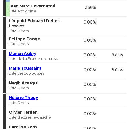
Jean Marc Governatori
2,56%
Liste écologiste
Léopold-Edouard Deher-
0,00%
Lesaint
Liste Divers
Philippe Ponge
0,00%
Liste Divers
Manon Aubry
0,00%
9 élus
Liste de La France insoumise
Marie Toussaint
0,00%
5 élus
Liste Les Ecologistes
Nagib Azergui
0,00%
Liste Divers
Hélène Thouy
0,00%
Liste Divers
Olivier Terrien
0,00%
Liste d'extrême-gauche
Caroline Zorn
0,00%