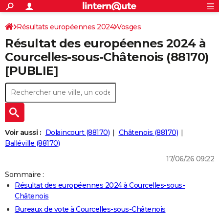
ACTUALITÉS
Connexion
S'inscrire
Résultats européennes 2024
Vosges
Rechercher
Société
Education
Villes
Politique
Faits Divers
Monde
+
SPORT
Résultat des européennes 2024 à
Football
Cyclisme
Forum
Coupe du monde 2026
Tennis
Rugby
CULTURE
Courcelles-sous-Châtenois (88170)
[PUBLIE]
TNT
Cinéma
Musique
Programme TV
Streaming
Sorties cinéma
+
FINANCE
Impôts
Immobilier
Banque
Crédit
Retraite
Epargne
Risques naturels par ville
Assurance
AUTO
Réserver un essai
Berlines
Forum auto
Essais
Citadines
SUV
+
HIGH-TECH
Meilleur smartphone
Ordinateurs
Guide high-tech
Mobiles
Internet
Jeux vidéo
+
BRICOLAGE
Voir aussi :
Dolaincourt (88170)
Châtenois (88170)
Balléville (88170)
Aménagement intérieur
Cuisine
Jardinage
+
Forum
Extérieur
Salle de bains
Rangement
WEEK-END
17/06/26 09:22
Escapades
Expositions
Week-end nature
Guides de France
Patrimoine
Musées
+
LIFESTYLE
Sommaire :
Résultat des européennes 2024 à Courcelles-sous-
Bien-être
Mode
+
Art de vivre
Loisirs
Modes de vie
SANTE
Châtenois
Guide de la santé
Médicaments
+
Alimentation
Maladies
Sommeil
Bureaux de vote à Courcelles-sous-Châtenois
VOYAGE