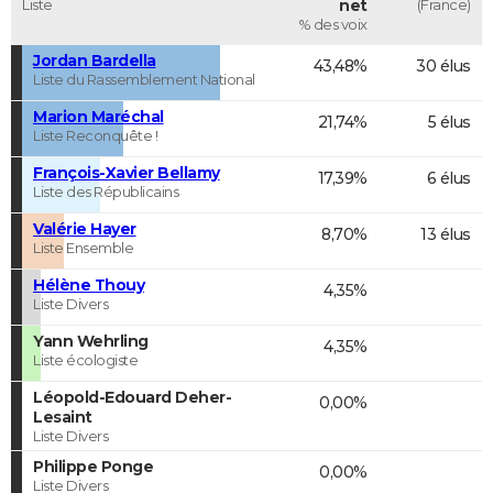
Liste
net
(France)
% des voix
Jordan Bardella
43,48%
30 élus
Liste du Rassemblement National
Marion Maréchal
21,74%
5 élus
Liste Reconquête !
François-Xavier Bellamy
17,39%
6 élus
Liste des Républicains
Valérie Hayer
8,70%
13 élus
Liste Ensemble
Hélène Thouy
4,35%
Liste Divers
Yann Wehrling
4,35%
Liste écologiste
Léopold-Edouard Deher-
0,00%
Lesaint
Liste Divers
Philippe Ponge
0,00%
Liste Divers