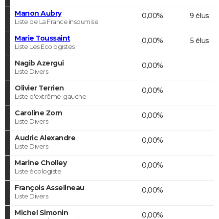
Manon Aubry
0,00%
9 élus
Liste de La France insoumise
Marie Toussaint
0,00%
5 élus
Liste Les Ecologistes
Nagib Azergui
0,00%
Liste Divers
Olivier Terrien
0,00%
Liste d'extrême-gauche
Caroline Zorn
0,00%
Liste Divers
Audric Alexandre
0,00%
Liste Divers
Marine Cholley
0,00%
Liste écologiste
François Asselineau
0,00%
Liste Divers
Michel Simonin
0,00%