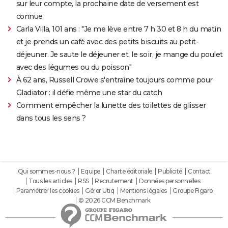
sur leur compte, la prochaine date de versement est
connue
Carla Villa, 101 ans : "Je me lève entre 7 h 30 et 8 h du matin
et je prends un café avec des petits biscuits au petit-
déjeuner. Je saute le déjeuner et, le soir, je mange du poulet
avec des légumes ou du poisson"
À 62 ans, Russell Crowe s'entraîne toujours comme pour
Gladiator : il défie même une star du catch
Comment empêcher la lunette des toilettes de glisser
dans tous les sens ?
Qui sommes-nous ?
Equipe
Charte éditoriale
Publicité
Contact
Tous les articles
RSS
Recrutement
Données personnelles
Paramétrer les cookies
Gérer Utiq
Mentions légales
Groupe Figaro
© 2026 CCM Benchmark