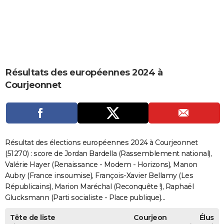
City break
Voyage de noces
Climat
Destinations
Voyage nature
Forum
+
PHOTO
GUIDES D'ACHAT
BONS PLANS
Résultats des européennes 2024 à
CARTE DE VOEUX
Courjeonnet
Carte Bonne année
Carte Pâques
Carte de Noël
Carte Saint-Valentin
Carte d'anniversaire
DICTIONNAIRE
Biographies
Expressions
Dictionnaire
Citations
Proverbes
PROGRAMME TV
COPAINS D'AVANT
Résultat des élections européennes 2024 à Courjeonnet
Se connecter
Collèges
Universités
Service militaire
S'inscrire
Lycées
Primaires
Entreprises
Avis de recherche
(51270) : score de Jordan Bardella (Rassemblement national),
AVIS DE DÉCÈS
Valérie Hayer (Renaissance - Modem - Horizons), Manon
FORUM
Aubry (France insoumise), François-Xavier Bellamy (Les
Républicains), Marion Maréchal (Reconquête !), Raphaël
Lifestyle
Sport
Television
Cinema
Bricolage
Culture
Auto
Voyage
Glucksmann (Parti socialiste - Place publique)...
Tête de liste
Courjeon
Élus