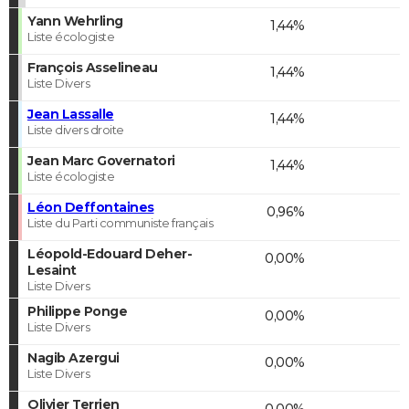
Yann Wehrling
1,44%
Liste écologiste
François Asselineau
1,44%
Liste Divers
Jean Lassalle
1,44%
Liste divers droite
Jean Marc Governatori
1,44%
Liste écologiste
Léon Deffontaines
0,96%
Liste du Parti communiste français
Léopold-Edouard Deher-
0,00%
Lesaint
Liste Divers
Philippe Ponge
0,00%
Liste Divers
Nagib Azergui
0,00%
Liste Divers
Olivier Terrien
0,00%