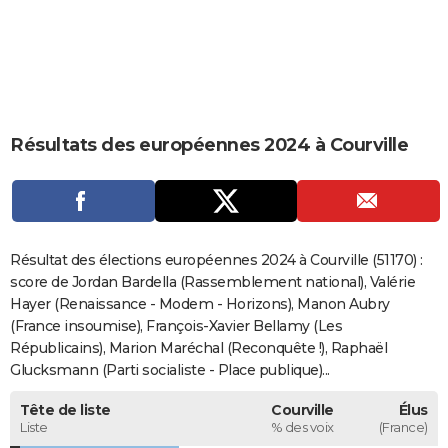
City break
Voyage de noces
Climat
Destinations
Voyage nature
Forum
+
PHOTO
GUIDES D'ACHAT
BONS PLANS
Résultats des européennes 2024 à Courville
CARTE DE VOEUX
Carte Bonne année
Carte Pâques
Carte de Noël
Carte Saint-Valentin
Carte d'anniversaire
DICTIONNAIRE
Biographies
Expressions
Dictionnaire
Citations
Proverbes
PROGRAMME TV
Résultat des élections européennes 2024 à Courville (51170) :
COPAINS D'AVANT
score de Jordan Bardella (Rassemblement national), Valérie
Hayer (Renaissance - Modem - Horizons), Manon Aubry
Se connecter
Collèges
Universités
Service militaire
S'inscrire
Lycées
Primaires
Entreprises
Avis de recherche
AVIS DE DÉCÈS
(France insoumise), François-Xavier Bellamy (Les
Républicains), Marion Maréchal (Reconquête !), Raphaël
FORUM
Glucksmann (Parti socialiste - Place publique)...
Lifestyle
Sport
Television
Cinema
Bricolage
Culture
Auto
Voyage
Tête de liste
Courville
Élus
Liste
% des voix
(France)