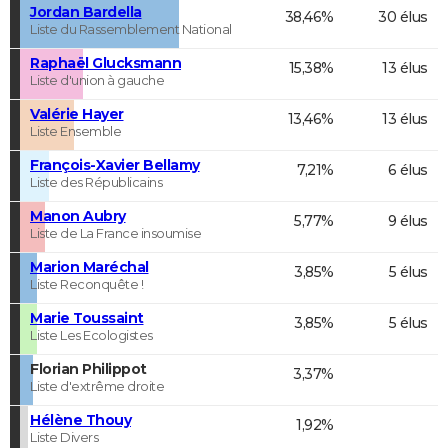
Jordan Bardella
38,46%
30 élus
Liste du Rassemblement National
Raphaël Glucksmann
15,38%
13 élus
Liste d'union à gauche
Valérie Hayer
13,46%
13 élus
Liste Ensemble
François-Xavier Bellamy
7,21%
6 élus
Liste des Républicains
Manon Aubry
5,77%
9 élus
Liste de La France insoumise
Marion Maréchal
3,85%
5 élus
Liste Reconquête !
Marie Toussaint
3,85%
5 élus
Liste Les Ecologistes
Florian Philippot
3,37%
Liste d'extrême droite
Hélène Thouy
1,92%
Liste Divers