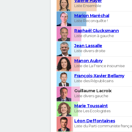
Valérie Hayer
Liste Ensemble
Marion Maréchal
Liste Reconquête !
Raphaël Glucksmann
Liste d'union à gauche
Jean Lassalle
Liste divers droite
Manon Aubry
Liste de La France insoumise
François-Xavier Bellamy
Liste des Républicains
Guillaume Lacroix
Liste divers gauche
Marie Toussaint
Liste Les Ecologistes
Léon Deffontaines
Liste du Parti communiste frança