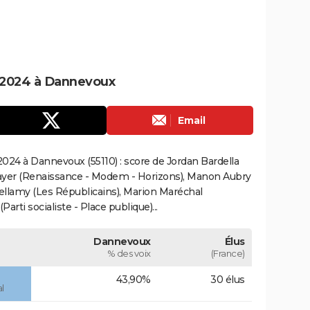
 2024 à Dannevoux
Email
024 à Dannevoux (55110) : score de Jordan Bardella
ayer (Renaissance - Modem - Horizons), Manon Aubry
Bellamy (Les Républicains), Marion Maréchal
rti socialiste - Place publique)...
Dannevoux
Élus
% des voix
(France)
43,90%
30 élus
l