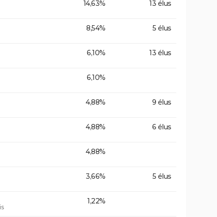
14,63%
13 élus
8,54%
5 élus
6,10%
13 élus
6,10%
4,88%
9 élus
4,88%
6 élus
4,88%
3,66%
5 élus
1,22%
is