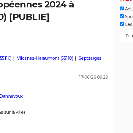
ropéennes 2024 à
Actu
0) [PUBLIE]
Spo
Les 
55110)
Vilosnes-Haraumont (55110)
Septsarges
17/06/26 09:29
à Dannevoux
 sur la ville)