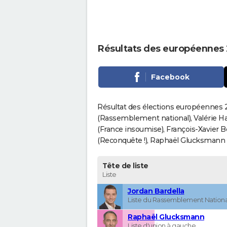
Résultats des européennes
Facebook
Résultat des élections européennes 2
(Rassemblement national), Valérie H
(France insoumise), François-Xavier 
(Reconquête !), Raphaël Glucksmann (Pa
Tête de liste
Liste
Jordan Bardella
Liste du Rassemblement Nationa
Raphaël Glucksmann
Liste d'union à gauche