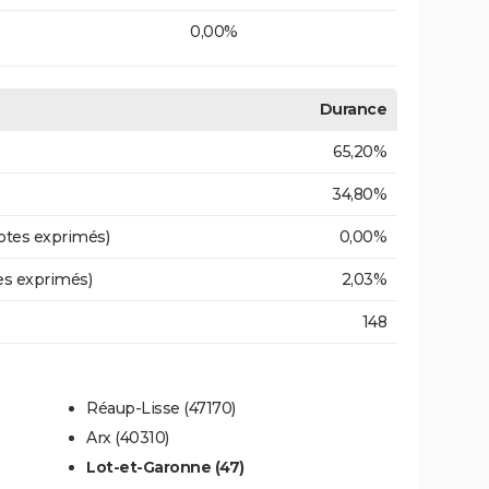
0,00%
Durance
65,20%
34,80%
otes exprimés)
0,00%
es exprimés)
2,03%
148
Réaup-Lisse (47170)
Arx (40310)
Lot-et-Garonne (47)