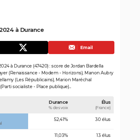
 2024 à Durance
Email
024 à Durance (47420) : score de Jordan Bardella
ayer (Renaissance - Modem - Horizons), Manon Aubry
Bellamy (Les Républicains), Marion Maréchal
rti socialiste - Place publique)...
Durance
Élus
% des voix
(France)
52,41%
30 élus
l
11,03%
13 élus