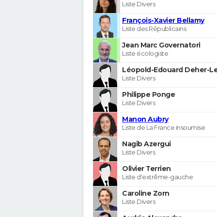
Liste Divers
François-Xavier Bellamy
Liste des Républicains
Jean Marc Governatori
Liste écologiste
Léopold-Edouard Deher-Le
Liste Divers
Philippe Ponge
Liste Divers
Manon Aubry
Liste de La France insoumise
Nagib Azergui
Liste Divers
Olivier Terrien
Liste d'extrême-gauche
Caroline Zorn
Liste Divers