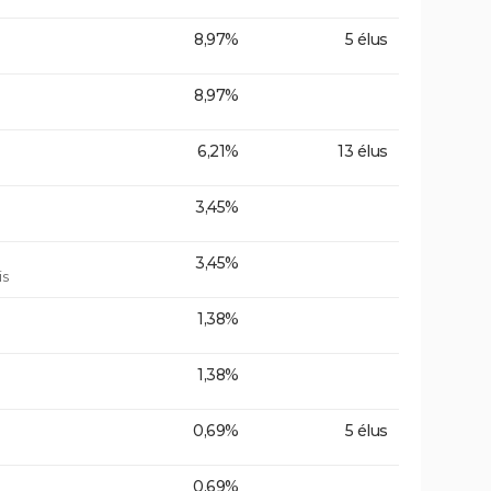
8,97%
5 élus
8,97%
6,21%
13 élus
3,45%
3,45%
is
1,38%
1,38%
0,69%
5 élus
0,69%