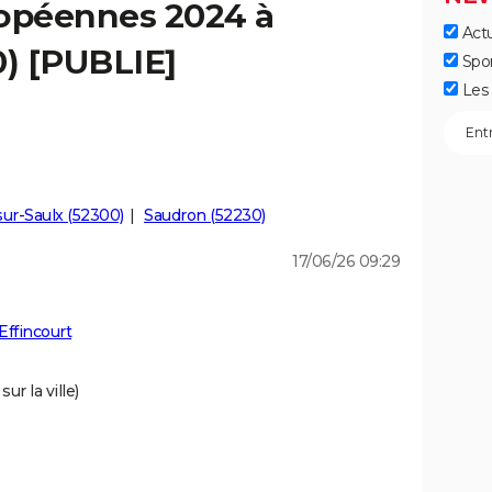
ropéennes 2024 à
Actu
0) [PUBLIE]
Spo
Les 
ur-Saulx (52300)
Saudron (52230)
17/06/26 09:29
Effincourt
ur la ville)