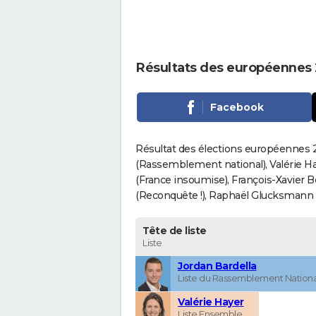
Résultats des européennes 
Facebook
Résultat des élections européennes 20
(Rassemblement national), Valérie H
(France insoumise), François-Xavier 
(Reconquête !), Raphaël Glucksmann (Pa
Tête de liste
Liste
Jordan Bardella
Liste du Rassemblement Nationa
Valérie Hayer
Liste Ensemble