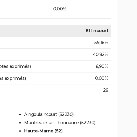
0,00%
Effincourt
59,18%
40,82%
otes exprimés)
6,90%
es exprimés)
0,00%
29
Aingoulaincourt (52230)
Montreuil-sur-Thonnance (52230)
Haute-Marne (52)