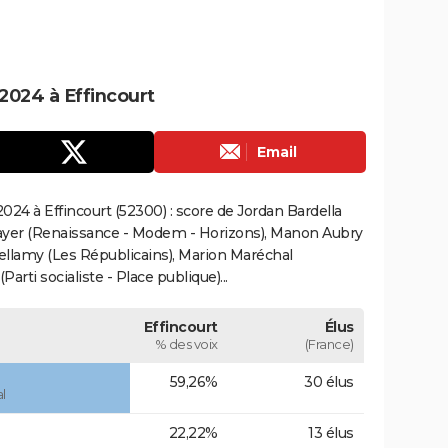
2024 à Effincourt
Email
24 à Effincourt (52300) : score de Jordan Bardella
ayer (Renaissance - Modem - Horizons), Manon Aubry
Bellamy (Les Républicains), Marion Maréchal
rti socialiste - Place publique)...
Effincourt
Élus
% des voix
(France)
59,26%
30 élus
l
22,22%
13 élus