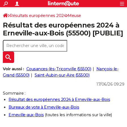
ACTUALITÉS
Connexion
S'inscrire
Résultats européennes 2024
Meuse
Rechercher
Société
Education
Villes
Politique
Faits Divers
Monde
+
SPORT
Résultat des européennes 2024 à
Football
Cyclisme
Forum
Coupe du monde 2026
Tennis
Rugby
CULTURE
Erneville-aux-Bois (55500) [PUBLIE]
TNT
Cinéma
Musique
Programme TV
Streaming
Sorties cinéma
+
FINANCE
Impôts
Immobilier
Banque
Crédit
Retraite
Epargne
Risques naturels par ville
Assurance
AUTO
Réserver un essai
Berlines
Forum auto
Essais
Citadines
SUV
+
HIGH-TECH
Voir aussi :
Cousances-lès-Triconville (55500)
Nançois-le-
Meilleur smartphone
Ordinateurs
Guide high-tech
Mobiles
Internet
Jeux vidéo
+
Grand (55500)
Saint-Aubin-sur-Aire (55500)
BRICOLAGE
17/06/26 09:29
Aménagement intérieur
Cuisine
Jardinage
+
Forum
Extérieur
Salle de bains
Rangement
WEEK-END
Sommaire :
Escapades
Expositions
Week-end nature
Guides de France
Patrimoine
Musées
+
LIFESTYLE
Résultat des européennes 2024 à Erneville-aux-Bois
Bureaux de vote à Erneville-aux-Bois
Bien-être
Mode
+
Art de vivre
Loisirs
Modes de vie
SANTE
Erneville-aux-Bois
(toutes les informations sur la ville)
Guide de la santé
Médicaments
+
Alimentation
Maladies
Sommeil
VOYAGE