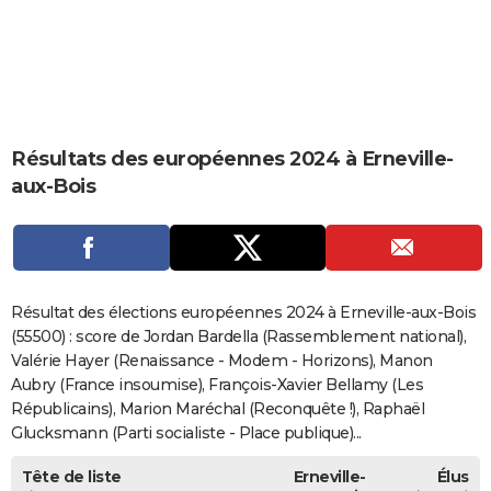
City break
Voyage de noces
Climat
Destinations
Voyage nature
Forum
+
PHOTO
GUIDES D'ACHAT
BONS PLANS
Résultats des européennes 2024 à Erneville-
CARTE DE VOEUX
aux-Bois
Carte Bonne année
Carte Pâques
Carte de Noël
Carte Saint-Valentin
Carte d'anniversaire
DICTIONNAIRE
Biographies
Expressions
Dictionnaire
Citations
Proverbes
PROGRAMME TV
COPAINS D'AVANT
Résultat des élections européennes 2024 à Erneville-aux-Bois
Se connecter
Collèges
Universités
Service militaire
S'inscrire
Lycées
Primaires
Entreprises
Avis de recherche
(55500) : score de Jordan Bardella (Rassemblement national),
AVIS DE DÉCÈS
Valérie Hayer (Renaissance - Modem - Horizons), Manon
FORUM
Aubry (France insoumise), François-Xavier Bellamy (Les
Républicains), Marion Maréchal (Reconquête !), Raphaël
Lifestyle
Sport
Television
Cinema
Bricolage
Culture
Auto
Voyage
Glucksmann (Parti socialiste - Place publique)...
Tête de liste
Erneville-
Élus