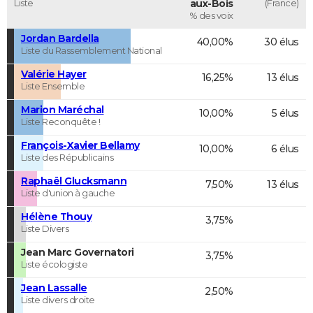
Liste
aux-Bois
(France)
% des voix
Jordan Bardella
40,00%
30 élus
Liste du Rassemblement National
Valérie Hayer
16,25%
13 élus
Liste Ensemble
Marion Maréchal
10,00%
5 élus
Liste Reconquête !
François-Xavier Bellamy
10,00%
6 élus
Liste des Républicains
Raphaël Glucksmann
7,50%
13 élus
Liste d'union à gauche
Hélène Thouy
3,75%
Liste Divers
Jean Marc Governatori
3,75%
Liste écologiste
Jean Lassalle
2,50%
Liste divers droite