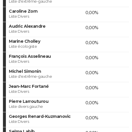
Liste d'extrême-gauche
Caroline Zorn
0,00%
Liste Divers
Audric Alexandre
0,00%
Liste Divers
Marine Cholley
0,00%
Liste écologiste
François Asselineau
0,00%
Liste Divers
Michel Simonin
0,00%
Liste d'extrême-gauche
Jean-Marc Fortané
0,00%
Liste Divers
Pierre Larrouturou
0,00%
Liste divers gauche
Georges Renard-Kuzmanovic
0,00%
Liste Divers
Selma Labib