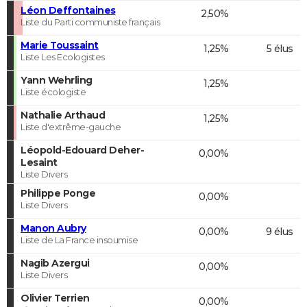
Léon Deffontaines
2,50%
Liste du Parti communiste français
Marie Toussaint
1,25%
5 élus
Liste Les Ecologistes
Yann Wehrling
1,25%
Liste écologiste
Nathalie Arthaud
1,25%
Liste d'extrême-gauche
Léopold-Edouard Deher-
0,00%
Lesaint
Liste Divers
Philippe Ponge
0,00%
Liste Divers
Manon Aubry
0,00%
9 élus
Liste de La France insoumise
Nagib Azergui
0,00%
Liste Divers
Olivier Terrien
0,00%