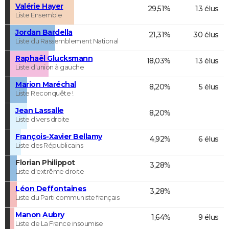
Valérie Hayer
29,51%
13 élus
Liste Ensemble
Jordan Bardella
21,31%
30 élus
Liste du Rassemblement National
Raphaël Glucksmann
18,03%
13 élus
Liste d'union à gauche
Marion Maréchal
8,20%
5 élus
Liste Reconquête !
Jean Lassalle
8,20%
Liste divers droite
François-Xavier Bellamy
4,92%
6 élus
Liste des Républicains
Florian Philippot
3,28%
Liste d'extrême droite
Léon Deffontaines
3,28%
Liste du Parti communiste français
Manon Aubry
1,64%
9 élus
Liste de La France insoumise