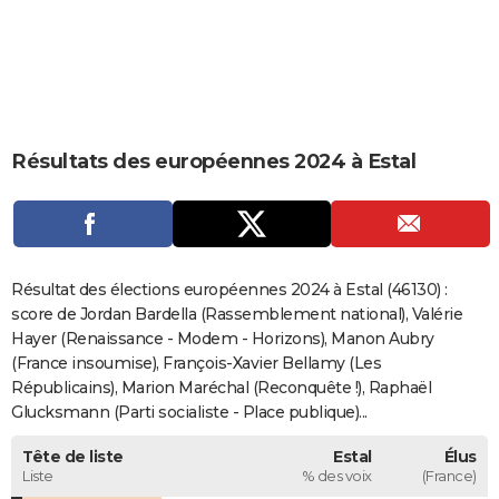
City break
Voyage de noces
Climat
Destinations
Voyage nature
Forum
+
PHOTO
GUIDES D'ACHAT
BONS PLANS
Résultats des européennes 2024 à Estal
CARTE DE VOEUX
Carte Bonne année
Carte Pâques
Carte de Noël
Carte Saint-Valentin
Carte d'anniversaire
DICTIONNAIRE
Biographies
Expressions
Dictionnaire
Citations
Proverbes
PROGRAMME TV
Résultat des élections européennes 2024 à Estal (46130) :
COPAINS D'AVANT
score de Jordan Bardella (Rassemblement national), Valérie
Hayer (Renaissance - Modem - Horizons), Manon Aubry
Se connecter
Collèges
Universités
Service militaire
S'inscrire
Lycées
Primaires
Entreprises
Avis de recherche
AVIS DE DÉCÈS
(France insoumise), François-Xavier Bellamy (Les
Républicains), Marion Maréchal (Reconquête !), Raphaël
FORUM
Glucksmann (Parti socialiste - Place publique)...
Lifestyle
Sport
Television
Cinema
Bricolage
Culture
Auto
Voyage
Tête de liste
Estal
Élus
Liste
% des voix
(France)