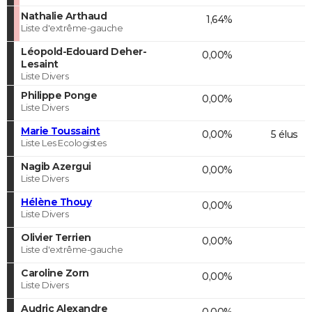
Nathalie Arthaud
1,64%
Liste d'extrême-gauche
Léopold-Edouard Deher-
0,00%
Lesaint
Liste Divers
Philippe Ponge
0,00%
Liste Divers
Marie Toussaint
0,00%
5 élus
Liste Les Ecologistes
Nagib Azergui
0,00%
Liste Divers
Hélène Thouy
0,00%
Liste Divers
Olivier Terrien
0,00%
Liste d'extrême-gauche
Caroline Zorn
0,00%
Liste Divers
Audric Alexandre
0,00%