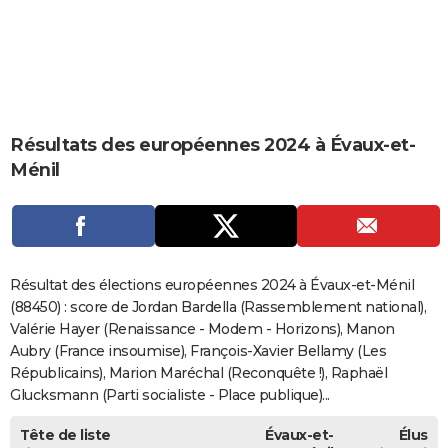
City break
Voyage de noces
Climat
Destinations
Voyage nature
Forum
+
PHOTO
GUIDES D'ACHAT
BONS PLANS
Résultats des européennes 2024 à Évaux-et-
CARTE DE VOEUX
Ménil
Carte Bonne année
Carte Pâques
Carte de Noël
Carte Saint-Valentin
Carte d'anniversaire
DICTIONNAIRE
Biographies
Expressions
Dictionnaire
Citations
Proverbes
PROGRAMME TV
COPAINS D'AVANT
Résultat des élections européennes 2024 à Évaux-et-Ménil
Se connecter
Collèges
Universités
Service militaire
S'inscrire
Lycées
Primaires
Entreprises
Avis de recherche
(88450) : score de Jordan Bardella (Rassemblement national),
AVIS DE DÉCÈS
Valérie Hayer (Renaissance - Modem - Horizons), Manon
FORUM
Aubry (France insoumise), François-Xavier Bellamy (Les
Républicains), Marion Maréchal (Reconquête !), Raphaël
Lifestyle
Sport
Television
Cinema
Bricolage
Culture
Auto
Voyage
Glucksmann (Parti socialiste - Place publique)...
Tête de liste
Évaux-et-
Élus