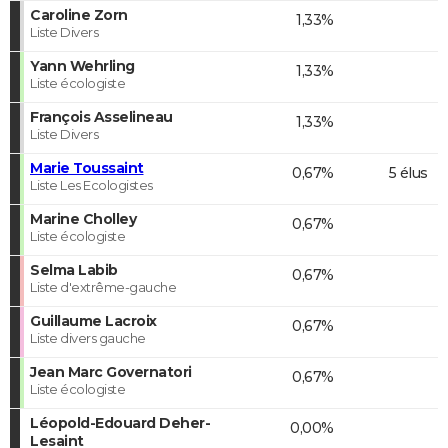
Caroline Zorn
1,33%
Liste Divers
Yann Wehrling
1,33%
Liste écologiste
François Asselineau
1,33%
Liste Divers
Marie Toussaint
0,67%
5 élus
Liste Les Ecologistes
Marine Cholley
0,67%
Liste écologiste
Selma Labib
0,67%
Liste d'extrême-gauche
Guillaume Lacroix
0,67%
Liste divers gauche
Jean Marc Governatori
0,67%
Liste écologiste
Léopold-Edouard Deher-
0,00%
Lesaint