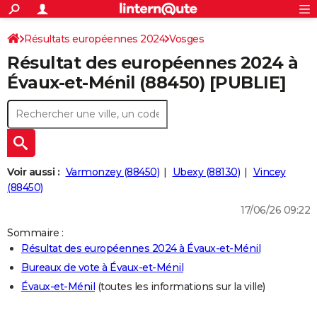
ACTUALITÉS
Connexion
S'inscrire
Résultats européennes 2024
Vosges
Rechercher
Société
Education
Villes
Politique
Faits Divers
Monde
+
SPORT
Résultat des européennes 2024 à
Football
Cyclisme
Forum
Coupe du monde 2026
Tennis
Rugby
CULTURE
Évaux-et-Ménil (88450) [PUBLIE]
TNT
Cinéma
Musique
Programme TV
Streaming
Sorties cinéma
+
FINANCE
Impôts
Immobilier
Banque
Crédit
Retraite
Epargne
Risques naturels par ville
Assurance
AUTO
Réserver un essai
Berlines
Forum auto
Essais
Citadines
SUV
+
HIGH-TECH
Voir aussi :
Varmonzey (88450)
Ubexy (88130)
Vincey
Meilleur smartphone
Ordinateurs
Guide high-tech
Mobiles
Internet
Jeux vidéo
+
(88450)
BRICOLAGE
17/06/26 09:22
Aménagement intérieur
Cuisine
Jardinage
+
Forum
Extérieur
Salle de bains
Rangement
WEEK-END
Sommaire :
Escapades
Expositions
Week-end nature
Guides de France
Patrimoine
Musées
+
LIFESTYLE
Résultat des européennes 2024 à Évaux-et-Ménil
Bureaux de vote à Évaux-et-Ménil
Bien-être
Mode
+
Art de vivre
Loisirs
Modes de vie
SANTE
Évaux-et-Ménil
(toutes les informations sur la ville)
Guide de la santé
Médicaments
+
Alimentation
Maladies
Sommeil
VOYAGE