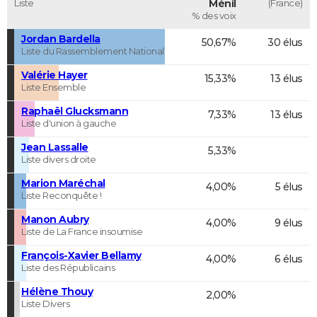
Liste
Ménil
(France)
% des voix
Jordan Bardella
50,67%
30 élus
Liste du Rassemblement National
Valérie Hayer
15,33%
13 élus
Liste Ensemble
Raphaël Glucksmann
7,33%
13 élus
Liste d'union à gauche
Jean Lassalle
5,33%
Liste divers droite
Marion Maréchal
4,00%
5 élus
Liste Reconquête !
Manon Aubry
4,00%
9 élus
Liste de La France insoumise
François-Xavier Bellamy
4,00%
6 élus
Liste des Républicains
Hélène Thouy
2,00%
Liste Divers