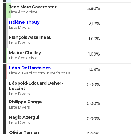
Jean Marc Governatori
3,80%
Liste écologiste
Hélène Thouy
2,17%
Liste Divers
François Asselineau
1,63%
Liste Divers
Marine Cholley
1,09%
Liste écologiste
Léon Deffontaines
1,09%
Liste du Parti communiste français
Léopold-Edouard Deher-
0,00%
Lesaint
Liste Divers
Philippe Ponge
0,00%
Liste Divers
Nagib Azergui
0,00%
Liste Divers
Olivier Terrien
0,00%