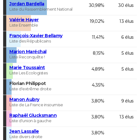
Jordan Bardella
30,98%
30 élus
Liste du Rassemblement National
Valérie Hayer
19,02%
13 élus
Liste Ensemble
François-Xavier Bellamy
11,41%
6 élus
Liste des Républicains
Marion Maréchal
8,15%
5 élus
Liste Reconquête !
Marie Toussaint
4,89%
5 élus
Liste Les Ecologistes
Florian Philippot
4,35%
Liste d'extrême droite
Manon Aubry
3,80%
9 élus
Liste de La France insoumise
Raphaël Glucksmann
3,80%
13 élus
Liste d'union à gauche
Jean Lassalle
3,80%
Liste divers droite