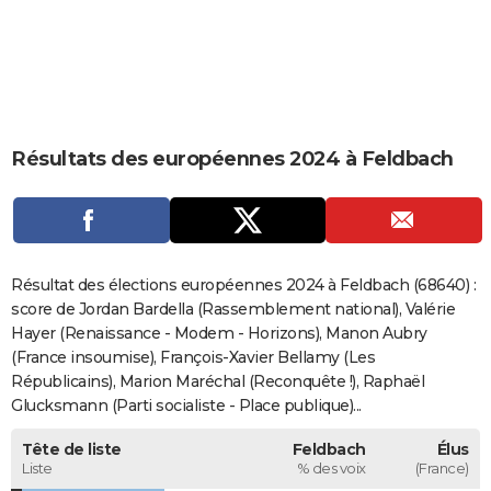
City break
Voyage de noces
Climat
Destinations
Voyage nature
Forum
+
PHOTO
GUIDES D'ACHAT
BONS PLANS
Résultats des européennes 2024 à Feldbach
CARTE DE VOEUX
Carte Bonne année
Carte Pâques
Carte de Noël
Carte Saint-Valentin
Carte d'anniversaire
DICTIONNAIRE
Biographies
Expressions
Dictionnaire
Citations
Proverbes
PROGRAMME TV
Résultat des élections européennes 2024 à Feldbach (68640) :
COPAINS D'AVANT
score de Jordan Bardella (Rassemblement national), Valérie
Hayer (Renaissance - Modem - Horizons), Manon Aubry
Se connecter
Collèges
Universités
Service militaire
S'inscrire
Lycées
Primaires
Entreprises
Avis de recherche
AVIS DE DÉCÈS
(France insoumise), François-Xavier Bellamy (Les
Républicains), Marion Maréchal (Reconquête !), Raphaël
FORUM
Glucksmann (Parti socialiste - Place publique)...
Lifestyle
Sport
Television
Cinema
Bricolage
Culture
Auto
Voyage
Tête de liste
Feldbach
Élus
Liste
% des voix
(France)