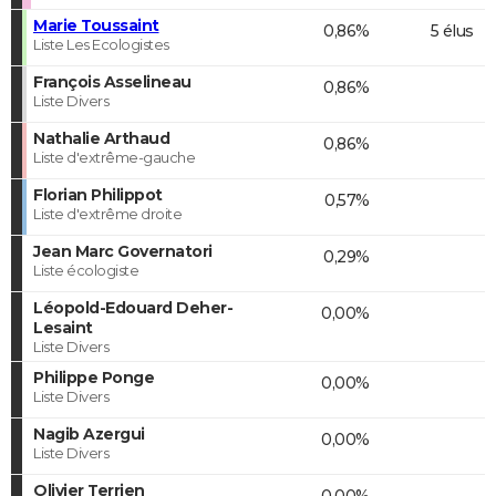
Marie Toussaint
0,86%
5 élus
Liste Les Ecologistes
François Asselineau
0,86%
Liste Divers
Nathalie Arthaud
0,86%
Liste d'extrême-gauche
Florian Philippot
0,57%
Liste d'extrême droite
Jean Marc Governatori
0,29%
Liste écologiste
Léopold-Edouard Deher-
0,00%
Lesaint
Liste Divers
Philippe Ponge
0,00%
Liste Divers
Nagib Azergui
0,00%
Liste Divers
Olivier Terrien
0,00%