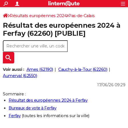
ACTUALITÉS
Connexion
S'inscrire
Résultats européennes 2024
Pas-de-Calais
Rechercher
Société
Education
Villes
Politique
Faits Divers
Monde
+
SPORT
Résultat des européennes 2024 à
Football
Cyclisme
Forum
Coupe du monde 2026
Tennis
Rugby
CULTURE
Ferfay (62260) [PUBLIE]
TNT
Cinéma
Musique
Programme TV
Streaming
Sorties cinéma
+
FINANCE
Impôts
Immobilier
Banque
Crédit
Retraite
Epargne
Risques naturels par ville
Assurance
AUTO
Réserver un essai
Berlines
Forum auto
Essais
Citadines
SUV
+
HIGH-TECH
Voir aussi :
Ames (62190)
Cauchy-à-la-Tour (62260)
Meilleur smartphone
Ordinateurs
Guide high-tech
Mobiles
Internet
Jeux vidéo
+
Aumerval (62550)
BRICOLAGE
17/06/26 09:29
Aménagement intérieur
Cuisine
Jardinage
+
Forum
Extérieur
Salle de bains
Rangement
WEEK-END
Sommaire :
Escapades
Expositions
Week-end nature
Guides de France
Patrimoine
Musées
+
LIFESTYLE
Résultat des européennes 2024 à Ferfay
Bureaux de vote à Ferfay
Bien-être
Mode
+
Art de vivre
Loisirs
Modes de vie
SANTE
Ferfay
(toutes les informations sur la ville)
Guide de la santé
Médicaments
+
Alimentation
Maladies
Sommeil
VOYAGE