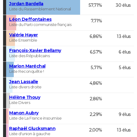
Jordan Bardella
57,71%
30 élus
Liste du Rassemblement National
Léon Deffontaines
7,71%
Liste du Parti communiste français
Valérie Hayer
6,86%
13 élus
Liste Ensemble
François-Xavier Bellamy
6,57%
6 élus
Liste des Républicains
Marion Maréchal
5,71%
5 élus
Liste Reconquête !
Jean Lassalle
4,86%
Liste divers droite
Hélène Thouy
2,86%
Liste Divers
Manon Aubry
2,29%
9 élus
Liste de La France insoumise
Raphaël Glucksmann
2,00%
13 élus
Liste d'union à gauche