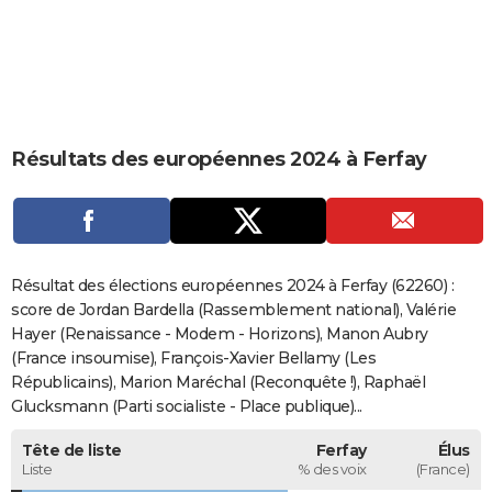
City break
Voyage de noces
Climat
Destinations
Voyage nature
Forum
+
PHOTO
GUIDES D'ACHAT
BONS PLANS
Résultats des européennes 2024 à Ferfay
CARTE DE VOEUX
Carte Bonne année
Carte Pâques
Carte de Noël
Carte Saint-Valentin
Carte d'anniversaire
DICTIONNAIRE
Biographies
Expressions
Dictionnaire
Citations
Proverbes
PROGRAMME TV
Résultat des élections européennes 2024 à Ferfay (62260) :
COPAINS D'AVANT
score de Jordan Bardella (Rassemblement national), Valérie
Hayer (Renaissance - Modem - Horizons), Manon Aubry
Se connecter
Collèges
Universités
Service militaire
S'inscrire
Lycées
Primaires
Entreprises
Avis de recherche
AVIS DE DÉCÈS
(France insoumise), François-Xavier Bellamy (Les
Républicains), Marion Maréchal (Reconquête !), Raphaël
FORUM
Glucksmann (Parti socialiste - Place publique)...
Lifestyle
Sport
Television
Cinema
Bricolage
Culture
Auto
Voyage
Tête de liste
Ferfay
Élus
Liste
% des voix
(France)