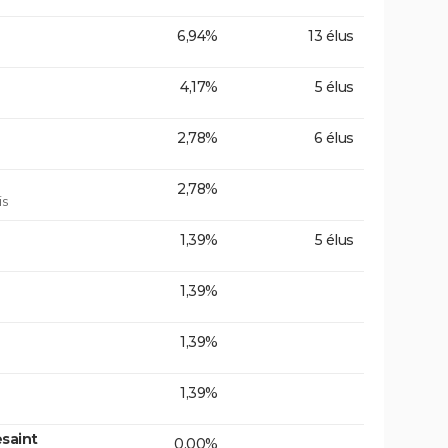
6,94%
13 élus
4,17%
5 élus
2,78%
6 élus
2,78%
is
1,39%
5 élus
1,39%
1,39%
1,39%
saint
0,00%