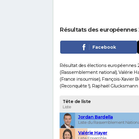
Résultats des européennes 
Facebook
Résultat des élections européennes 20
(Rassemblement national), Valérie H
(France insoumise), François-Xavier 
(Reconquête !), Raphaël Glucksmann (Pa
Tête de liste
Liste
Jordan Bardella
Liste du Rassemblement Nationa
Valérie Hayer
Liste Ensemble