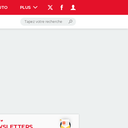
UTO
PLUS
AUTO
HIGH-TECH
BRICOLAGE
WEEK-END
LIFESTYLE
SANTE
VOYAGE
PHOTO
GUIDES D'ACHAT
BONS PLANS
CARTE DE VOEUX
DICTIONNAIRE
PROGRAMME TV
COPAINS D'AVANT
AVIS DE DÉCÈS
FORUM
Connexion
S'inscrire
Rechercher
SLETTERS