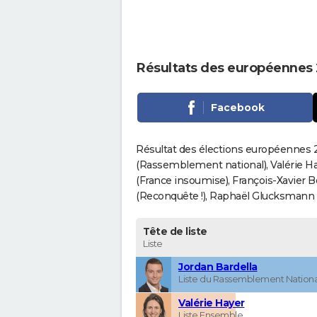
Résultats des européennes 
Facebook
Résultat des élections européennes 20
(Rassemblement national), Valérie H
(France insoumise), François-Xavier 
(Reconquête !), Raphaël Glucksmann (Pa
Tête de liste
Liste
Jordan Bardella
Liste du Rassemblement Nationa
Valérie Hayer
Liste Ensemble