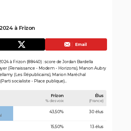
2024 à Frizon
Email
24 à Frizon (88440) : score de Jordan Bardella
ayer (Renaissance - Modem - Horizons), Manon Aubry
Bellamy (Les Républicains), Marion Maréchal
rti socialiste - Place publique)...
Frizon
Élus
% des voix
(France)
43,50%
30 élus
l
15,50%
13 élus