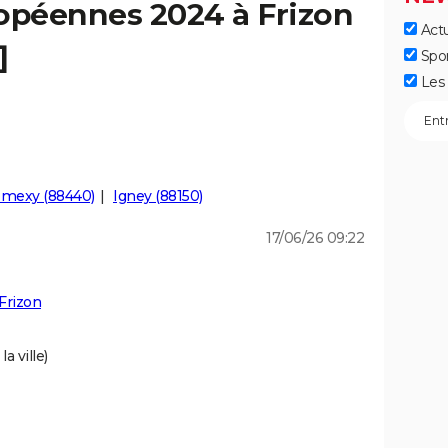
ropéennes 2024 à Frizon
Actu
]
Spo
Les 
mexy (88440)
Igney (88150)
17/06/26 09:22
Frizon
a ville)