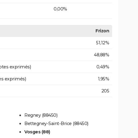
0,00%
Frizon
51,12%
48,88%
otes exprimés)
0,49%
es exprimés)
1,95%
205
Regney (88450)
Bettegney-Saint-Brice (88450)
Vosges (88)