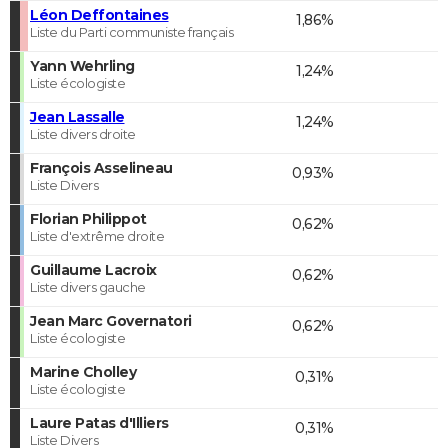
Léon Deffontaines
1,86%
Liste du Parti communiste français
Yann Wehrling
1,24%
Liste écologiste
Jean Lassalle
1,24%
Liste divers droite
François Asselineau
0,93%
Liste Divers
Florian Philippot
0,62%
Liste d'extrême droite
Guillaume Lacroix
0,62%
Liste divers gauche
Jean Marc Governatori
0,62%
Liste écologiste
Marine Cholley
0,31%
Liste écologiste
Laure Patas d'Illiers
0,31%
Liste Divers