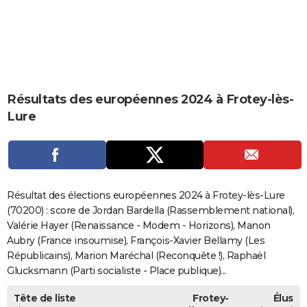
City break
Voyage de noces
Climat
Destinations
Voyage nature
Forum
+
PHOTO
GUIDES D'ACHAT
BONS PLANS
Résultats des européennes 2024 à Frotey-lès-
CARTE DE VOEUX
Lure
Carte Bonne année
Carte Pâques
Carte de Noël
Carte Saint-Valentin
Carte d'anniversaire
DICTIONNAIRE
Biographies
Expressions
Dictionnaire
Citations
Proverbes
PROGRAMME TV
COPAINS D'AVANT
Résultat des élections européennes 2024 à Frotey-lès-Lure
Se connecter
Collèges
Universités
Service militaire
S'inscrire
Lycées
Primaires
Entreprises
Avis de recherche
(70200) : score de Jordan Bardella (Rassemblement national),
AVIS DE DÉCÈS
Valérie Hayer (Renaissance - Modem - Horizons), Manon
FORUM
Aubry (France insoumise), François-Xavier Bellamy (Les
Républicains), Marion Maréchal (Reconquête !), Raphaël
Lifestyle
Sport
Television
Cinema
Bricolage
Culture
Auto
Voyage
Glucksmann (Parti socialiste - Place publique)...
Tête de liste
Frotey-
Élus