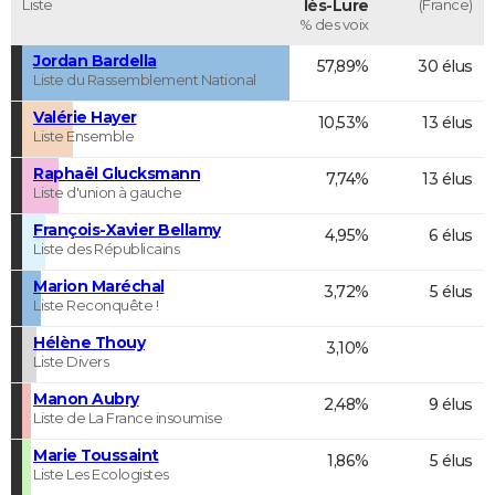
Liste
lès-Lure
(France)
% des voix
Jordan Bardella
57,89%
30 élus
Liste du Rassemblement National
Valérie Hayer
10,53%
13 élus
Liste Ensemble
Raphaël Glucksmann
7,74%
13 élus
Liste d'union à gauche
François-Xavier Bellamy
4,95%
6 élus
Liste des Républicains
Marion Maréchal
3,72%
5 élus
Liste Reconquête !
Hélène Thouy
3,10%
Liste Divers
Manon Aubry
2,48%
9 élus
Liste de La France insoumise
Marie Toussaint
1,86%
5 élus
Liste Les Ecologistes