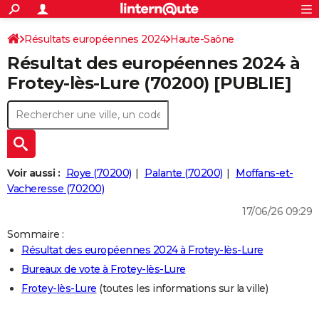
ACTUALITÉS
Connexion
S'inscrire
Résultats européennes 2024
Haute-Saône
Rechercher
Société
Education
Villes
Politique
Faits Divers
Monde
+
SPORT
Résultat des européennes 2024 à
Football
Cyclisme
Forum
Coupe du monde 2026
Tennis
Rugby
CULTURE
Frotey-lès-Lure (70200) [PUBLIE]
TNT
Cinéma
Musique
Programme TV
Streaming
Sorties cinéma
+
FINANCE
Impôts
Immobilier
Banque
Crédit
Retraite
Epargne
Risques naturels par ville
Assurance
AUTO
Réserver un essai
Berlines
Forum auto
Essais
Citadines
SUV
+
HIGH-TECH
Voir aussi :
Roye (70200)
Palante (70200)
Moffans-et-
Meilleur smartphone
Ordinateurs
Guide high-tech
Mobiles
Internet
Jeux vidéo
+
Vacheresse (70200)
BRICOLAGE
17/06/26 09:29
Aménagement intérieur
Cuisine
Jardinage
+
Forum
Extérieur
Salle de bains
Rangement
WEEK-END
Sommaire :
Escapades
Expositions
Week-end nature
Guides de France
Patrimoine
Musées
+
LIFESTYLE
Résultat des européennes 2024 à Frotey-lès-Lure
Bureaux de vote à Frotey-lès-Lure
Bien-être
Mode
+
Art de vivre
Loisirs
Modes de vie
SANTE
Frotey-lès-Lure
(toutes les informations sur la ville)
Guide de la santé
Médicaments
+
Alimentation
Maladies
Sommeil
VOYAGE