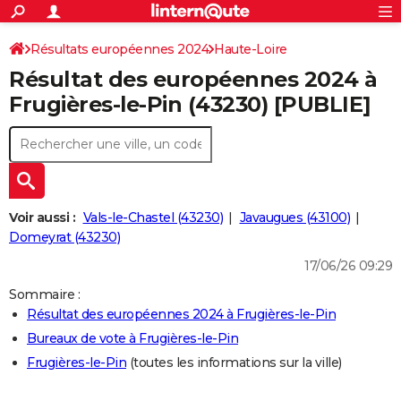
ACTUALITÉS
Connexion
S'inscrire
Résultats européennes 2024
Haute-Loire
Rechercher
Société
Education
Villes
Politique
Faits Divers
Monde
+
SPORT
Résultat des européennes 2024 à
Football
Cyclisme
Forum
Coupe du monde 2026
Tennis
Rugby
CULTURE
Frugières-le-Pin (43230) [PUBLIE]
TNT
Cinéma
Musique
Programme TV
Streaming
Sorties cinéma
+
FINANCE
Impôts
Immobilier
Banque
Crédit
Retraite
Epargne
Risques naturels par ville
Assurance
AUTO
Réserver un essai
Berlines
Forum auto
Essais
Citadines
SUV
+
HIGH-TECH
Voir aussi :
Vals-le-Chastel (43230)
Javaugues (43100)
Meilleur smartphone
Ordinateurs
Guide high-tech
Mobiles
Internet
Jeux vidéo
+
Domeyrat (43230)
BRICOLAGE
17/06/26 09:29
Aménagement intérieur
Cuisine
Jardinage
+
Forum
Extérieur
Salle de bains
Rangement
WEEK-END
Sommaire :
Escapades
Expositions
Week-end nature
Guides de France
Patrimoine
Musées
+
LIFESTYLE
Résultat des européennes 2024 à Frugières-le-Pin
Bureaux de vote à Frugières-le-Pin
Bien-être
Mode
+
Art de vivre
Loisirs
Modes de vie
SANTE
Frugières-le-Pin
(toutes les informations sur la ville)
Guide de la santé
Médicaments
+
Alimentation
Maladies
Sommeil
VOYAGE