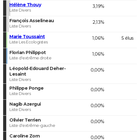
Hélène Thouy
3,19%
Liste Divers
François Asselineau
2,13%
Liste Divers
Marie Toussaint
1,06%
5 élus
Liste Les Ecologistes
Florian Philippot
1,06%
Liste d'extrême droite
Léopold-Edouard Deher-
0,00%
Lesaint
Liste Divers
Philippe Ponge
0,00%
Liste Divers
Nagib Azergui
0,00%
Liste Divers
Olivier Terrien
0,00%
Liste d'extrême-gauche
Caroline Zorn
0,00%