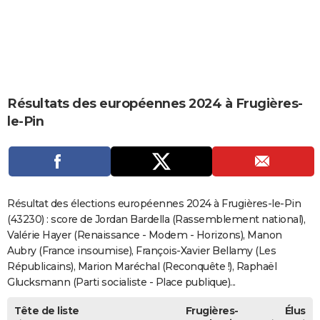
City break
Voyage de noces
Climat
Destinations
Voyage nature
Forum
+
PHOTO
GUIDES D'ACHAT
BONS PLANS
Résultats des européennes 2024 à Frugières-
CARTE DE VOEUX
le-Pin
Carte Bonne année
Carte Pâques
Carte de Noël
Carte Saint-Valentin
Carte d'anniversaire
DICTIONNAIRE
Biographies
Expressions
Dictionnaire
Citations
Proverbes
PROGRAMME TV
COPAINS D'AVANT
Résultat des élections européennes 2024 à Frugières-le-Pin
Se connecter
Collèges
Universités
Service militaire
S'inscrire
Lycées
Primaires
Entreprises
Avis de recherche
(43230) : score de Jordan Bardella (Rassemblement national),
AVIS DE DÉCÈS
Valérie Hayer (Renaissance - Modem - Horizons), Manon
FORUM
Aubry (France insoumise), François-Xavier Bellamy (Les
Républicains), Marion Maréchal (Reconquête !), Raphaël
Lifestyle
Sport
Television
Cinema
Bricolage
Culture
Auto
Voyage
Glucksmann (Parti socialiste - Place publique)...
Tête de liste
Frugières-
Élus