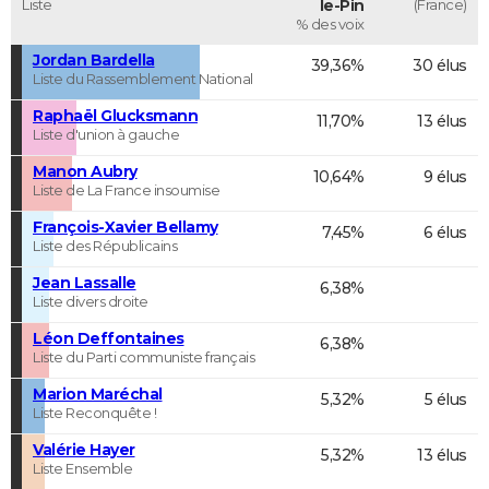
Liste
le-Pin
(France)
% des voix
Jordan Bardella
39,36%
30 élus
Liste du Rassemblement National
Raphaël Glucksmann
11,70%
13 élus
Liste d'union à gauche
Manon Aubry
10,64%
9 élus
Liste de La France insoumise
François-Xavier Bellamy
7,45%
6 élus
Liste des Républicains
Jean Lassalle
6,38%
Liste divers droite
Léon Deffontaines
6,38%
Liste du Parti communiste français
Marion Maréchal
5,32%
5 élus
Liste Reconquête !
Valérie Hayer
5,32%
13 élus
Liste Ensemble