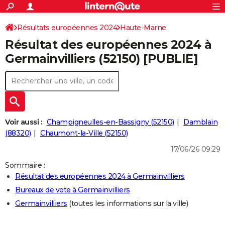
ACTUALITÉS
Connexion
S'inscrire
Résultats européennes 2024
Haute-Marne
Rechercher
Société
Education
Villes
Politique
Faits Divers
Monde
+
SPORT
Résultat des européennes 2024 à
Football
Cyclisme
Forum
Coupe du monde 2026
Tennis
Rugby
CULTURE
Germainvilliers (52150) [PUBLIE]
TNT
Cinéma
Musique
Programme TV
Streaming
Sorties cinéma
+
FINANCE
Impôts
Immobilier
Banque
Crédit
Retraite
Epargne
Risques naturels par ville
Assurance
AUTO
Réserver un essai
Berlines
Forum auto
Essais
Citadines
SUV
+
HIGH-TECH
Voir aussi :
Champigneulles-en-Bassigny (52150)
Damblain
Meilleur smartphone
Ordinateurs
Guide high-tech
Mobiles
Internet
Jeux vidéo
+
(88320)
Chaumont-la-Ville (52150)
BRICOLAGE
17/06/26 09:29
Aménagement intérieur
Cuisine
Jardinage
+
Forum
Extérieur
Salle de bains
Rangement
WEEK-END
Sommaire :
Escapades
Expositions
Week-end nature
Guides de France
Patrimoine
Musées
+
LIFESTYLE
Résultat des européennes 2024 à Germainvilliers
Bureaux de vote à Germainvilliers
Bien-être
Mode
+
Art de vivre
Loisirs
Modes de vie
SANTE
Germainvilliers
(toutes les informations sur la ville)
Guide de la santé
Médicaments
+
Alimentation
Maladies
Sommeil
VOYAGE