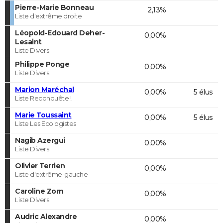
Pierre-Marie Bonneau
2,13%
Liste d'extrême droite
Léopold-Edouard Deher-
0,00%
Lesaint
Liste Divers
Philippe Ponge
0,00%
Liste Divers
Marion Maréchal
0,00%
5 élus
Liste Reconquête !
Marie Toussaint
0,00%
5 élus
Liste Les Ecologistes
Nagib Azergui
0,00%
Liste Divers
Olivier Terrien
0,00%
Liste d'extrême-gauche
Caroline Zorn
0,00%
Liste Divers
Audric Alexandre
0,00%