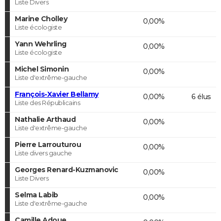
Liste Divers
Marine Cholley
0,00%
Liste écologiste
Yann Wehrling
0,00%
Liste écologiste
Michel Simonin
0,00%
Liste d'extrême-gauche
François-Xavier Bellamy
0,00%
6 élus
Liste des Républicains
Nathalie Arthaud
0,00%
Liste d'extrême-gauche
Pierre Larrouturou
0,00%
Liste divers gauche
Georges Renard-Kuzmanovic
0,00%
Liste Divers
Selma Labib
0,00%
Liste d'extrême-gauche
Camille Adoue