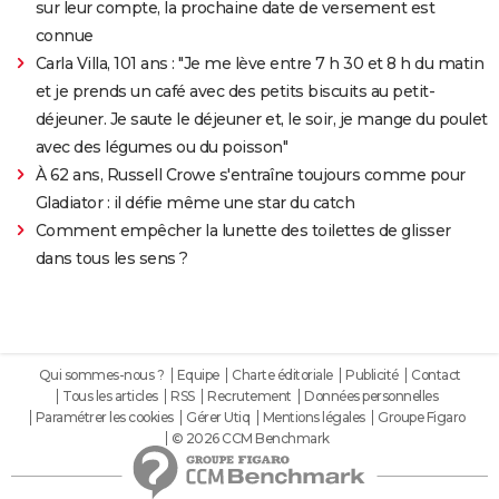
sur leur compte, la prochaine date de versement est
connue
Carla Villa, 101 ans : "Je me lève entre 7 h 30 et 8 h du matin
et je prends un café avec des petits biscuits au petit-
déjeuner. Je saute le déjeuner et, le soir, je mange du poulet
avec des légumes ou du poisson"
À 62 ans, Russell Crowe s'entraîne toujours comme pour
Gladiator : il défie même une star du catch
Comment empêcher la lunette des toilettes de glisser
dans tous les sens ?
Qui sommes-nous ?
Equipe
Charte éditoriale
Publicité
Contact
Tous les articles
RSS
Recrutement
Données personnelles
Paramétrer les cookies
Gérer Utiq
Mentions légales
Groupe Figaro
© 2026 CCM Benchmark