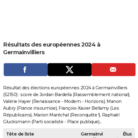
City break
Voyage de noces
Climat
Destinations
Voyage nature
Forum
+
PHOTO
GUIDES D'ACHAT
BONS PLANS
Résultats des européennes 2024 à
CARTE DE VOEUX
Germainvilliers
Carte Bonne année
Carte Pâques
Carte de Noël
Carte Saint-Valentin
Carte d'anniversaire
DICTIONNAIRE
Biographies
Expressions
Dictionnaire
Citations
Proverbes
PROGRAMME TV
COPAINS D'AVANT
Résultat des élections européennes 2024 à Germainvilliers
Se connecter
Collèges
Universités
Service militaire
S'inscrire
Lycées
Primaires
Entreprises
Avis de recherche
(52150) : score de Jordan Bardella (Rassemblement national),
AVIS DE DÉCÈS
Valérie Hayer (Renaissance - Modem - Horizons), Manon
FORUM
Aubry (France insoumise), François-Xavier Bellamy (Les
Républicains), Marion Maréchal (Reconquête !), Raphaël
Lifestyle
Sport
Television
Cinema
Bricolage
Culture
Auto
Voyage
Glucksmann (Parti socialiste - Place publique)...
Tête de liste
Germainvi
Élus