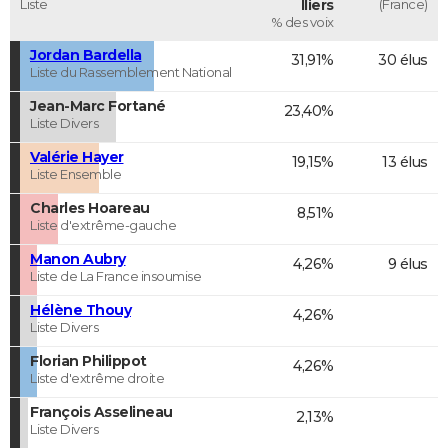
Liste
lliers
(France)
% des voix
Jordan Bardella
31,91%
30 élus
Liste du Rassemblement National
Jean-Marc Fortané
23,40%
Liste Divers
Valérie Hayer
19,15%
13 élus
Liste Ensemble
Charles Hoareau
8,51%
Liste d'extrême-gauche
Manon Aubry
4,26%
9 élus
Liste de La France insoumise
Hélène Thouy
4,26%
Liste Divers
Florian Philippot
4,26%
Liste d'extrême droite
François Asselineau
2,13%
Liste Divers