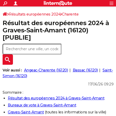
ACTUALITÉS
Connexion
S'inscrire
Résultats européennes 2024
Charente
Rechercher
Société
Education
Villes
Politique
Faits Divers
Monde
+
SPORT
Résultat des européennes 2024 à
Football
Cyclisme
Forum
Coupe du monde 2026
Tennis
Rugby
CULTURE
Graves-Saint-Amant (16120)
[PUBLIE]
TNT
Cinéma
Musique
Programme TV
Streaming
Sorties cinéma
+
FINANCE
Impôts
Immobilier
Banque
Crédit
Retraite
Epargne
Risques naturels par ville
Assurance
AUTO
Réserver un essai
Berlines
Forum auto
Essais
Citadines
SUV
+
HIGH-TECH
Meilleur smartphone
Ordinateurs
Guide high-tech
Mobiles
Internet
Jeux vidéo
+
BRICOLAGE
Voir aussi :
Angeac-Charente (16120)
Bassac (16120)
Saint-
Simon (16120)
Aménagement intérieur
Cuisine
Jardinage
+
Forum
Extérieur
Salle de bains
Rangement
WEEK-END
17/06/26 09:29
Escapades
Expositions
Week-end nature
Guides de France
Patrimoine
Musées
+
LIFESTYLE
Sommaire :
Résultat des européennes 2024 à Graves-Saint-Amant
Bien-être
Mode
+
Art de vivre
Loisirs
Modes de vie
SANTE
Bureaux de vote à Graves-Saint-Amant
Guide de la santé
Médicaments
+
Alimentation
Maladies
Sommeil
VOYAGE
Graves-Saint-Amant
(toutes les informations sur la ville)