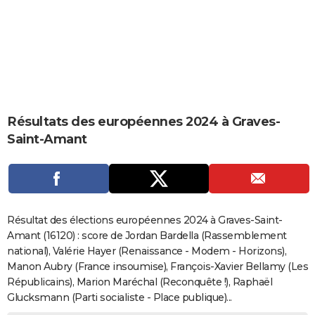
City break
Voyage de noces
Climat
Destinations
Voyage nature
Forum
+
PHOTO
GUIDES D'ACHAT
BONS PLANS
CARTE DE VOEUX
Résultats des européennes 2024 à Graves-
Carte Bonne année
Carte Pâques
Carte de Noël
Carte Saint-Valentin
Carte d'anniversaire
DICTIONNAIRE
Saint-Amant
Biographies
Expressions
Dictionnaire
Citations
Proverbes
PROGRAMME TV
COPAINS D'AVANT
Se connecter
Collèges
Universités
Service militaire
S'inscrire
Lycées
Primaires
Entreprises
Avis de recherche
AVIS DE DÉCÈS
Résultat des élections européennes 2024 à Graves-Saint-
Amant (16120) : score de Jordan Bardella (Rassemblement
FORUM
national), Valérie Hayer (Renaissance - Modem - Horizons),
Manon Aubry (France insoumise), François-Xavier Bellamy (Les
Lifestyle
Sport
Television
Cinema
Bricolage
Culture
Auto
Voyage
Républicains), Marion Maréchal (Reconquête !), Raphaël
Glucksmann (Parti socialiste - Place publique)...