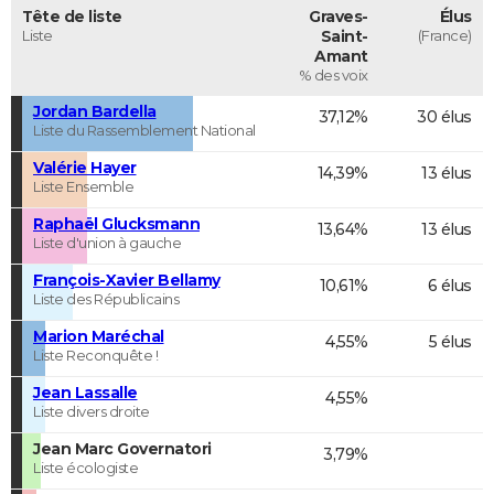
Tête de liste
Graves-
Élus
Liste
Saint-
(France)
Amant
% des voix
Jordan Bardella
37,12%
30 élus
Liste du Rassemblement National
Valérie Hayer
14,39%
13 élus
Liste Ensemble
Raphaël Glucksmann
13,64%
13 élus
Liste d'union à gauche
François-Xavier Bellamy
10,61%
6 élus
Liste des Républicains
Marion Maréchal
4,55%
5 élus
Liste Reconquête !
Jean Lassalle
4,55%
Liste divers droite
Jean Marc Governatori
3,79%
Liste écologiste