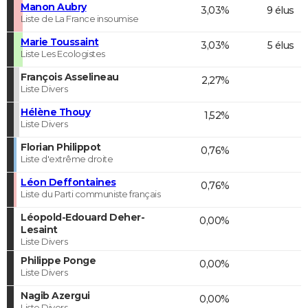
Manon Aubry
3,03%
9 élus
Liste de La France insoumise
Marie Toussaint
3,03%
5 élus
Liste Les Ecologistes
François Asselineau
2,27%
Liste Divers
Hélène Thouy
1,52%
Liste Divers
Florian Philippot
0,76%
Liste d'extrême droite
Léon Deffontaines
0,76%
Liste du Parti communiste français
Léopold-Edouard Deher-
0,00%
Lesaint
Liste Divers
Philippe Ponge
0,00%
Liste Divers
Nagib Azergui
0,00%
Liste Divers