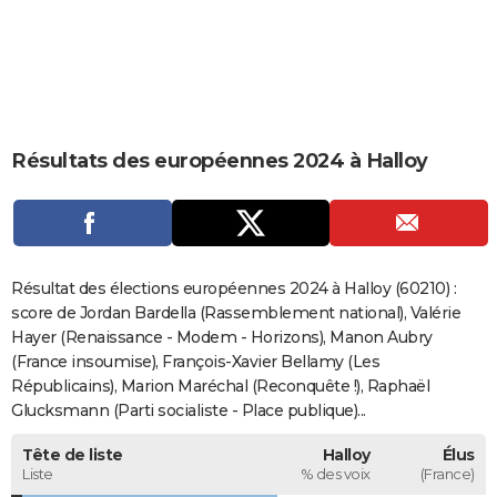
City break
Voyage de noces
Climat
Destinations
Voyage nature
Forum
+
PHOTO
GUIDES D'ACHAT
BONS PLANS
Résultats des européennes 2024 à Halloy
CARTE DE VOEUX
Carte Bonne année
Carte Pâques
Carte de Noël
Carte Saint-Valentin
Carte d'anniversaire
DICTIONNAIRE
Biographies
Expressions
Dictionnaire
Citations
Proverbes
PROGRAMME TV
Résultat des élections européennes 2024 à Halloy (60210) :
COPAINS D'AVANT
score de Jordan Bardella (Rassemblement national), Valérie
Hayer (Renaissance - Modem - Horizons), Manon Aubry
Se connecter
Collèges
Universités
Service militaire
S'inscrire
Lycées
Primaires
Entreprises
Avis de recherche
AVIS DE DÉCÈS
(France insoumise), François-Xavier Bellamy (Les
Républicains), Marion Maréchal (Reconquête !), Raphaël
FORUM
Glucksmann (Parti socialiste - Place publique)...
Lifestyle
Sport
Television
Cinema
Bricolage
Culture
Auto
Voyage
Tête de liste
Halloy
Élus
Liste
% des voix
(France)