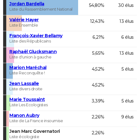
Jordan Bardella
54,80%
30 élus
Liste du Rassemblement National
Valérie Hayer
12,43%
13 élus
Liste Ensemble
François-Xavier Bellamy
6,21%
6 élus
Liste des Républicains
Raphaël Glucksmann
5,65%
13 élus
Liste d'union à gauche
Marion Maréchal
4,52%
5 élus
Liste Reconquête !
Jean Lassalle
4,52%
Liste divers droite
Marie Toussaint
3,39%
5 élus
Liste Les Ecologistes
Manon Aubry
2,26%
9 élus
Liste de La France insoumise
Jean Marc Governatori
2,26%
Liste écologiste