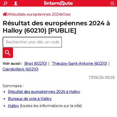
ACTUALITÉS
Connexion
S'inscrire
Résultats européennes 2024
Oise
Rechercher
Société
Education
Villes
Politique
Faits Divers
Monde
+
SPORT
Résultat des européennes 2024 à
Football
Cyclisme
Forum
Coupe du monde 2026
Tennis
Rugby
CULTURE
Halloy (60210) [PUBLIE]
TNT
Cinéma
Musique
Programme TV
Streaming
Sorties cinéma
+
FINANCE
Impôts
Immobilier
Banque
Crédit
Retraite
Epargne
Risques naturels par ville
Assurance
AUTO
Réserver un essai
Berlines
Forum auto
Essais
Citadines
SUV
+
HIGH-TECH
Voir aussi :
Briot (60210)
Thieuloy-Saint-Antoine (60210)
Meilleur smartphone
Ordinateurs
Guide high-tech
Mobiles
Internet
Jeux vidéo
+
Grandvilliers (60210)
BRICOLAGE
17/06/26 09:29
Aménagement intérieur
Cuisine
Jardinage
+
Forum
Extérieur
Salle de bains
Rangement
WEEK-END
Sommaire :
Escapades
Expositions
Week-end nature
Guides de France
Patrimoine
Musées
+
LIFESTYLE
Résultat des européennes 2024 à Halloy
Bureaux de vote à Halloy
Bien-être
Mode
+
Art de vivre
Loisirs
Modes de vie
SANTE
Halloy
(toutes les informations sur la ville)
Guide de la santé
Médicaments
+
Alimentation
Maladies
Sommeil
VOYAGE