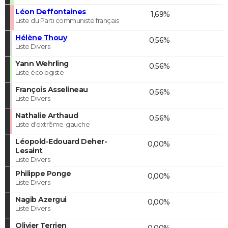
Léon Deffontaines
1,69%
Liste du Parti communiste français
Hélène Thouy
0,56%
Liste Divers
Yann Wehrling
0,56%
Liste écologiste
François Asselineau
0,56%
Liste Divers
Nathalie Arthaud
0,56%
Liste d'extrême-gauche
Léopold-Edouard Deher-
0,00%
Lesaint
Liste Divers
Philippe Ponge
0,00%
Liste Divers
Nagib Azergui
0,00%
Liste Divers
Olivier Terrien
0,00%