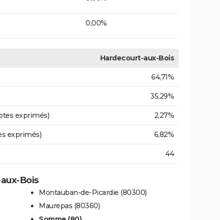
0,00%
Hardecourt-aux-Bois
64,71%
35,29%
otes exprimés)
2,27%
es exprimés)
6,82%
44
-aux-Bois
Montauban-de-Picardie (80300)
Maurepas (80360)
Somme (80)