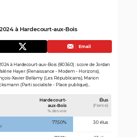
2024 à Hardecourt-aux-Bois
Email
024 à Hardecourt-aux-Bois (80360) : score de Jordan
alérie Hayer (Renaissance - Modem - Horizons),
çois-Xavier Bellamy (Les Républicains), Marion
smann (Parti socialiste - Place publique)...
Hardecourt-
Élus
aux-Bois
(France)
% des voix
77,50%
30 élus
l