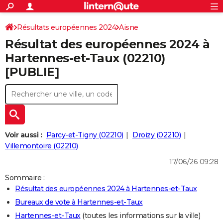
ACTUALITÉS
Connexion
S'inscrire
Résultats européennes 2024
Aisne
Rechercher
Société
Education
Villes
Politique
Faits Divers
Monde
+
SPORT
Résultat des européennes 2024 à
Football
Cyclisme
Forum
Coupe du monde 2026
Tennis
Rugby
CULTURE
Hartennes-et-Taux (02210)
[PUBLIE]
TNT
Cinéma
Musique
Programme TV
Streaming
Sorties cinéma
+
FINANCE
Impôts
Immobilier
Banque
Crédit
Retraite
Epargne
Risques naturels par ville
Assurance
AUTO
Réserver un essai
Berlines
Forum auto
Essais
Citadines
SUV
+
HIGH-TECH
Meilleur smartphone
Ordinateurs
Guide high-tech
Mobiles
Internet
Jeux vidéo
+
BRICOLAGE
Voir aussi :
Parcy-et-Tigny (02210)
Droizy (02210)
Villemontoire (02210)
Aménagement intérieur
Cuisine
Jardinage
+
Forum
Extérieur
Salle de bains
Rangement
WEEK-END
17/06/26 09:28
Escapades
Expositions
Week-end nature
Guides de France
Patrimoine
Musées
+
LIFESTYLE
Sommaire :
Résultat des européennes 2024 à Hartennes-et-Taux
Bien-être
Mode
+
Art de vivre
Loisirs
Modes de vie
SANTE
Bureaux de vote à Hartennes-et-Taux
Guide de la santé
Médicaments
+
Alimentation
Maladies
Sommeil
VOYAGE
Hartennes-et-Taux
(toutes les informations sur la ville)