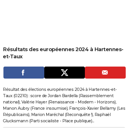
City break
Voyage de noces
Climat
Destinations
Voyage nature
Forum
+
PHOTO
GUIDES D'ACHAT
BONS PLANS
CARTE DE VOEUX
Résultats des européennes 2024 à Hartennes-
Carte Bonne année
Carte Pâques
Carte de Noël
Carte Saint-Valentin
Carte d'anniversaire
DICTIONNAIRE
et-Taux
Biographies
Expressions
Dictionnaire
Citations
Proverbes
PROGRAMME TV
COPAINS D'AVANT
Se connecter
Collèges
Universités
Service militaire
S'inscrire
Lycées
Primaires
Entreprises
Avis de recherche
AVIS DE DÉCÈS
Résultat des élections européennes 2024 à Hartennes-et-
Taux (02210) : score de Jordan Bardella (Rassemblement
FORUM
national), Valérie Hayer (Renaissance - Modem - Horizons),
Manon Aubry (France insoumise), François-Xavier Bellamy (Les
Lifestyle
Sport
Television
Cinema
Bricolage
Culture
Auto
Voyage
Républicains), Marion Maréchal (Reconquête !), Raphaël
Glucksmann (Parti socialiste - Place publique)...