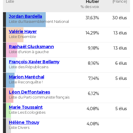
Liste
Hutier
(France)
% des voix
Jordan Bardella
31,63%
30 élus
Liste du Rassemblement National
Valérie Hayer
14,29%
13 élus
Liste Ensemble
Raphaël Glucksmann
9,18%
13 élus
Liste d'union à gauche
François-Xavier Bellamy
8,16%
6 élus
Liste des Républicains
Marion Maréchal
7,14%
5 élus
Liste Reconquête !
Léon Deffontaines
6,12%
Liste du Parti communiste français
Marie Toussaint
4,08%
5 élus
Liste Les Ecologistes
Hélène Thouy
4,08%
Liste Divers