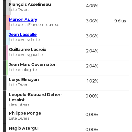
François Asselineau
4,08%
Liste Divers
Manon Aubry
3,06%
9 élus
Liste de La France insoumise
Jean Lassalle
3,06%
Liste divers droite
Guillaume Lacroix
2,04%
Liste divers gauche
Jean Marc Governatori
2,04%
Liste écologiste
Lorys Elmayan
1,02%
Liste Divers
Léopold-Edouard Deher-
0,00%
Lesaint
Liste Divers
Philippe Ponge
0,00%
Liste Divers
Nagib Azergui
0,00%