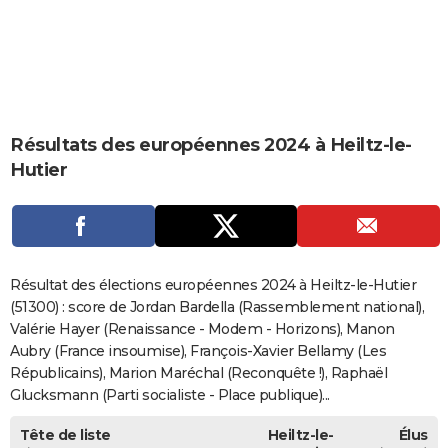
City break
Voyage de noces
Climat
Destinations
Voyage nature
Forum
+
PHOTO
GUIDES D'ACHAT
BONS PLANS
Résultats des européennes 2024 à Heiltz-le-
CARTE DE VOEUX
Hutier
Carte Bonne année
Carte Pâques
Carte de Noël
Carte Saint-Valentin
Carte d'anniversaire
DICTIONNAIRE
Biographies
Expressions
Dictionnaire
Citations
Proverbes
PROGRAMME TV
COPAINS D'AVANT
Résultat des élections européennes 2024 à Heiltz-le-Hutier
Se connecter
Collèges
Universités
Service militaire
S'inscrire
Lycées
Primaires
Entreprises
Avis de recherche
(51300) : score de Jordan Bardella (Rassemblement national),
AVIS DE DÉCÈS
Valérie Hayer (Renaissance - Modem - Horizons), Manon
FORUM
Aubry (France insoumise), François-Xavier Bellamy (Les
Républicains), Marion Maréchal (Reconquête !), Raphaël
Lifestyle
Sport
Television
Cinema
Bricolage
Culture
Auto
Voyage
Glucksmann (Parti socialiste - Place publique)...
Tête de liste
Heiltz-le-
Élus