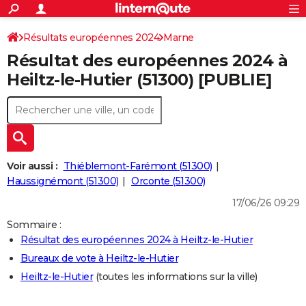
ACTUALITÉS
Connexion
S'inscrire
Résultats européennes 2024
Marne
Rechercher
Société
Education
Villes
Politique
Faits Divers
Monde
+
SPORT
Résultat des européennes 2024 à
Football
Cyclisme
Forum
Coupe du monde 2026
Tennis
Rugby
CULTURE
Heiltz-le-Hutier (51300) [PUBLIE]
TNT
Cinéma
Musique
Programme TV
Streaming
Sorties cinéma
+
FINANCE
Impôts
Immobilier
Banque
Crédit
Retraite
Epargne
Risques naturels par ville
Assurance
AUTO
Réserver un essai
Berlines
Forum auto
Essais
Citadines
SUV
+
HIGH-TECH
Voir aussi :
Thiéblemont-Farémont (51300)
Meilleur smartphone
Ordinateurs
Guide high-tech
Mobiles
Internet
Jeux vidéo
+
Haussignémont (51300)
Orconte (51300)
BRICOLAGE
17/06/26 09:29
Aménagement intérieur
Cuisine
Jardinage
+
Forum
Extérieur
Salle de bains
Rangement
WEEK-END
Sommaire :
Escapades
Expositions
Week-end nature
Guides de France
Patrimoine
Musées
+
LIFESTYLE
Résultat des européennes 2024 à Heiltz-le-Hutier
Bureaux de vote à Heiltz-le-Hutier
Bien-être
Mode
+
Art de vivre
Loisirs
Modes de vie
SANTE
Heiltz-le-Hutier
(toutes les informations sur la ville)
Guide de la santé
Médicaments
+
Alimentation
Maladies
Sommeil
VOYAGE