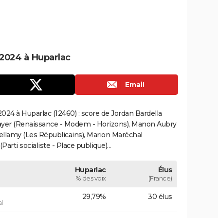
2024 à Huparlac
Email
024 à Huparlac (12460) : score de Jordan Bardella
ayer (Renaissance - Modem - Horizons), Manon Aubry
Bellamy (Les Républicains), Marion Maréchal
rti socialiste - Place publique)...
Huparlac
Élus
% des voix
(France)
29,79%
30 élus
l