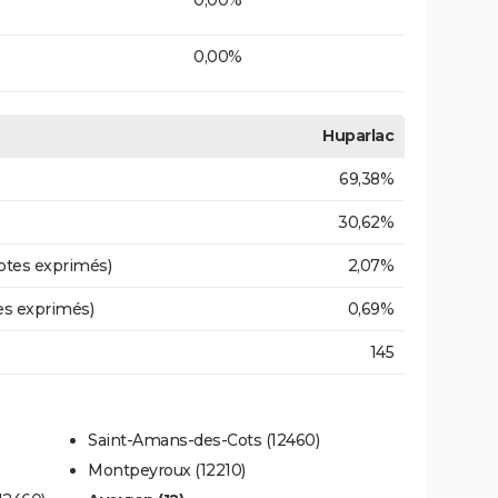
0,00%
Huparlac
69,38%
30,62%
otes exprimés)
2,07%
es exprimés)
0,69%
145
Saint-Amans-des-Cots (12460)
Montpeyroux (12210)