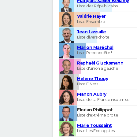
François-Xavier Bellamy
Liste des Républicains
Valérie Hayer
Liste Ensemble
Jean Lassalle
Liste divers droite
Marion Maréchal
Liste Reconquête !
Raphaël Glucksmann
Liste d'union à gauche
Hélène Thouy
Liste Divers
Manon Aubry
Liste de La France insoumise
Florian Philippot
Liste d'extrême droite
Marie Toussaint
Liste Les Ecologistes