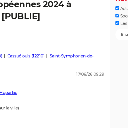
ropéennes 2024 à
Actu
 [PUBLIE]
Spo
Les 
)
Cassuéjouls (12210)
Saint-Symphorien-de-
17/06/26 09:29
Huparlac
r la ville)