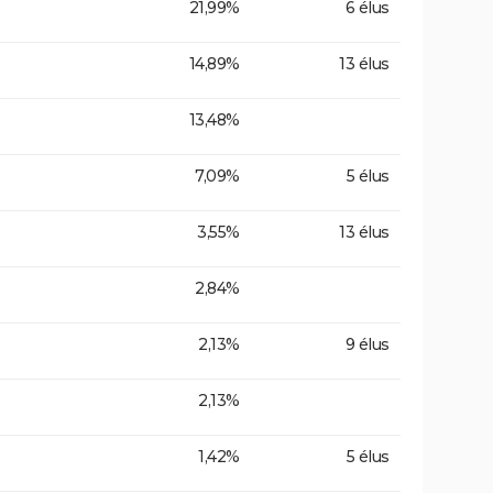
21,99%
6 élus
14,89%
13 élus
13,48%
7,09%
5 élus
3,55%
13 élus
2,84%
2,13%
9 élus
2,13%
1,42%
5 élus