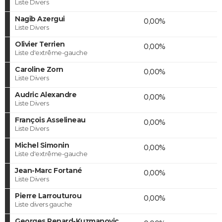
Liste Divers
Nagib Azergui
0,00%
Liste Divers
Olivier Terrien
0,00%
Liste d'extrême-gauche
Caroline Zorn
0,00%
Liste Divers
Audric Alexandre
0,00%
Liste Divers
François Asselineau
0,00%
Liste Divers
Michel Simonin
0,00%
Liste d'extrême-gauche
Jean-Marc Fortané
0,00%
Liste Divers
Pierre Larrouturou
0,00%
Liste divers gauche
Georges Renard-Kuzmanovic