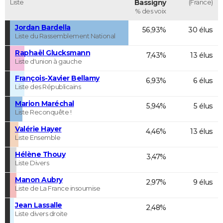
Liste
Bassigny
(France)
% des voix
Jordan Bardella
56,93%
30 élus
Liste du Rassemblement National
Raphaël Glucksmann
7,43%
13 élus
Liste d'union à gauche
François-Xavier Bellamy
6,93%
6 élus
Liste des Républicains
Marion Maréchal
5,94%
5 élus
Liste Reconquête !
Valérie Hayer
4,46%
13 élus
Liste Ensemble
Hélène Thouy
3,47%
Liste Divers
Manon Aubry
2,97%
9 élus
Liste de La France insoumise
Jean Lassalle
2,48%
Liste divers droite