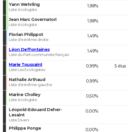
Yann Wehrling
1,98%
Liste écologiste
Jean Marc Governatori
1,98%
Liste écologiste
Florian Philippot
1,49%
Liste d'extrême droite
Léon Deffontaines
1,49%
Liste du Parti communiste français
Marie Toussaint
0,99%
5 élus
Liste Les Ecologistes
Nathalie Arthaud
0,99%
Liste d'extrême-gauche
Marine Cholley
0,50%
Liste écologiste
Léopold-Edouard Deher-
0,00%
Lesaint
Liste Divers
Philippe Ponge
0,00%