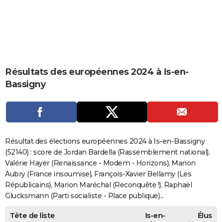
City break
Voyage de noces
Climat
Destinations
Voyage nature
Forum
+
PHOTO
GUIDES D'ACHAT
BONS PLANS
Résultats des européennes 2024 à Is-en-
CARTE DE VOEUX
Bassigny
Carte Bonne année
Carte Pâques
Carte de Noël
Carte Saint-Valentin
Carte d'anniversaire
DICTIONNAIRE
Biographies
Expressions
Dictionnaire
Citations
Proverbes
PROGRAMME TV
COPAINS D'AVANT
Résultat des élections européennes 2024 à Is-en-Bassigny
Se connecter
Collèges
Universités
Service militaire
S'inscrire
Lycées
Primaires
Entreprises
Avis de recherche
(52140) : score de Jordan Bardella (Rassemblement national),
AVIS DE DÉCÈS
Valérie Hayer (Renaissance - Modem - Horizons), Manon
FORUM
Aubry (France insoumise), François-Xavier Bellamy (Les
Républicains), Marion Maréchal (Reconquête !), Raphaël
Lifestyle
Sport
Television
Cinema
Bricolage
Culture
Auto
Voyage
Glucksmann (Parti socialiste - Place publique)...
Tête de liste
Is-en-
Élus