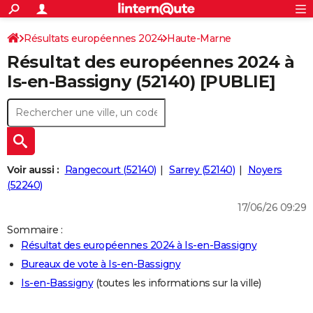
ACTUALITÉS
Connexion
S'inscrire
Résultats européennes 2024
Haute-Marne
Rechercher
Société
Education
Villes
Politique
Faits Divers
Monde
+
SPORT
Résultat des européennes 2024 à
Football
Cyclisme
Forum
Coupe du monde 2026
Tennis
Rugby
CULTURE
Is-en-Bassigny (52140) [PUBLIE]
TNT
Cinéma
Musique
Programme TV
Streaming
Sorties cinéma
+
FINANCE
Impôts
Immobilier
Banque
Crédit
Retraite
Epargne
Risques naturels par ville
Assurance
AUTO
Réserver un essai
Berlines
Forum auto
Essais
Citadines
SUV
+
HIGH-TECH
Voir aussi :
Rangecourt (52140)
Sarrey (52140)
Noyers
Meilleur smartphone
Ordinateurs
Guide high-tech
Mobiles
Internet
Jeux vidéo
+
(52240)
BRICOLAGE
17/06/26 09:29
Aménagement intérieur
Cuisine
Jardinage
+
Forum
Extérieur
Salle de bains
Rangement
WEEK-END
Sommaire :
Escapades
Expositions
Week-end nature
Guides de France
Patrimoine
Musées
+
LIFESTYLE
Résultat des européennes 2024 à Is-en-Bassigny
Bureaux de vote à Is-en-Bassigny
Bien-être
Mode
+
Art de vivre
Loisirs
Modes de vie
SANTE
Is-en-Bassigny
(toutes les informations sur la ville)
Guide de la santé
Médicaments
+
Alimentation
Maladies
Sommeil
VOYAGE