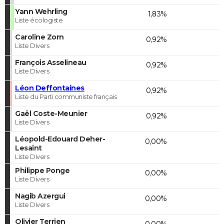
Yann Wehrling
1,83%
Liste écologiste
Caroline Zorn
0,92%
Liste Divers
François Asselineau
0,92%
Liste Divers
Léon Deffontaines
0,92%
Liste du Parti communiste français
Gaël Coste-Meunier
0,92%
Liste Divers
Léopold-Edouard Deher-
0,00%
Lesaint
Liste Divers
Philippe Ponge
0,00%
Liste Divers
Nagib Azergui
0,00%
Liste Divers
Olivier Terrien
0,00%