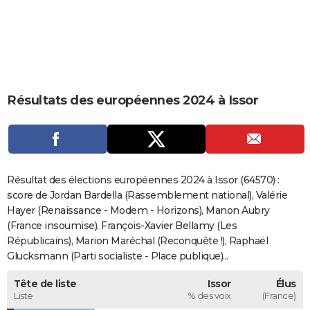
City break
Voyage de noces
Climat
Destinations
Voyage nature
Forum
+
PHOTO
GUIDES D'ACHAT
BONS PLANS
Résultats des européennes 2024 à Issor
CARTE DE VOEUX
Carte Bonne année
Carte Pâques
Carte de Noël
Carte Saint-Valentin
Carte d'anniversaire
DICTIONNAIRE
Biographies
Expressions
Dictionnaire
Citations
Proverbes
PROGRAMME TV
Résultat des élections européennes 2024 à Issor (64570) :
COPAINS D'AVANT
score de Jordan Bardella (Rassemblement national), Valérie
Hayer (Renaissance - Modem - Horizons), Manon Aubry
Se connecter
Collèges
Universités
Service militaire
S'inscrire
Lycées
Primaires
Entreprises
Avis de recherche
AVIS DE DÉCÈS
(France insoumise), François-Xavier Bellamy (Les
Républicains), Marion Maréchal (Reconquête !), Raphaël
FORUM
Glucksmann (Parti socialiste - Place publique)...
Lifestyle
Sport
Television
Cinema
Bricolage
Culture
Auto
Voyage
Tête de liste
Issor
Élus
Liste
% des voix
(France)