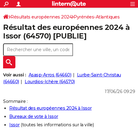
ACTUALITÉS
Connexion
S'inscrire
Résultats européennes 2024
Pyrénées-Atlantiques
Rechercher
Société
Education
Villes
Politique
Faits Divers
Monde
+
SPORT
Résultat des européennes 2024 à
Football
Cyclisme
Forum
Coupe du monde 2026
Tennis
Rugby
CULTURE
Issor (64570) [PUBLIE]
TNT
Cinéma
Musique
Programme TV
Streaming
Sorties cinéma
+
FINANCE
Impôts
Immobilier
Banque
Crédit
Retraite
Epargne
Risques naturels par ville
Assurance
AUTO
Réserver un essai
Berlines
Forum auto
Essais
Citadines
SUV
+
HIGH-TECH
Voir aussi :
Asasp-Arros (64660)
Lurbe-Saint-Christau
Meilleur smartphone
Ordinateurs
Guide high-tech
Mobiles
Internet
Jeux vidéo
+
(64660)
Lourdios-Ichère (64570)
BRICOLAGE
17/06/26 09:29
Aménagement intérieur
Cuisine
Jardinage
+
Forum
Extérieur
Salle de bains
Rangement
WEEK-END
Sommaire :
Escapades
Expositions
Week-end nature
Guides de France
Patrimoine
Musées
+
LIFESTYLE
Résultat des européennes 2024 à Issor
Bureaux de vote à Issor
Bien-être
Mode
+
Art de vivre
Loisirs
Modes de vie
SANTE
Issor
(toutes les informations sur la ville)
Guide de la santé
Médicaments
+
Alimentation
Maladies
Sommeil
VOYAGE