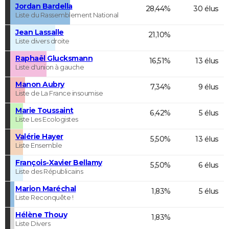
Jordan Bardella
28,44%
30 élus
Liste du Rassemblement National
Jean Lassalle
21,10%
Liste divers droite
Raphaël Glucksmann
16,51%
13 élus
Liste d'union à gauche
Manon Aubry
7,34%
9 élus
Liste de La France insoumise
Marie Toussaint
6,42%
5 élus
Liste Les Ecologistes
Valérie Hayer
5,50%
13 élus
Liste Ensemble
François-Xavier Bellamy
5,50%
6 élus
Liste des Républicains
Marion Maréchal
1,83%
5 élus
Liste Reconquête !
Hélène Thouy
1,83%
Liste Divers