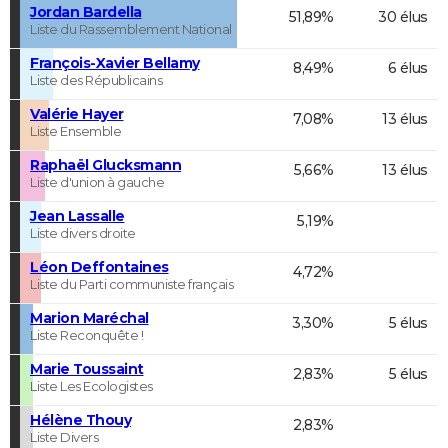
Jordan Bardella
51,89%
30 élus
Liste du Rassemblement National
François-Xavier Bellamy
8,49%
6 élus
Liste des Républicains
Valérie Hayer
7,08%
13 élus
Liste Ensemble
Raphaël Glucksmann
5,66%
13 élus
Liste d'union à gauche
Jean Lassalle
5,19%
Liste divers droite
Léon Deffontaines
4,72%
Liste du Parti communiste français
Marion Maréchal
3,30%
5 élus
Liste Reconquête !
Marie Toussaint
2,83%
5 élus
Liste Les Ecologistes
Hélène Thouy
2,83%
Liste Divers