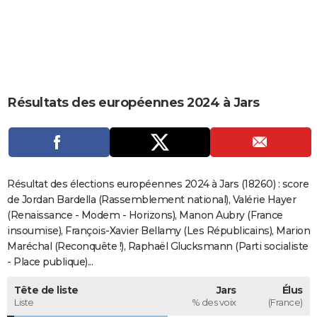
City break
Voyage de noces
Climat
Destinations
Voyage nature
Forum
+
PHOTO
GUIDES D'ACHAT
BONS PLANS
Résultats des européennes 2024 à Jars
CARTE DE VOEUX
Carte Bonne année
Carte Pâques
Carte de Noël
Carte Saint-Valentin
Carte d'anniversaire
DICTIONNAIRE
Biographies
Expressions
Dictionnaire
Citations
Proverbes
PROGRAMME TV
Résultat des élections européennes 2024 à Jars (18260) : score
COPAINS D'AVANT
de Jordan Bardella (Rassemblement national), Valérie Hayer
(Renaissance - Modem - Horizons), Manon Aubry (France
Se connecter
Collèges
Universités
Service militaire
S'inscrire
Lycées
Primaires
Entreprises
Avis de recherche
AVIS DE DÉCÈS
insoumise), François-Xavier Bellamy (Les Républicains), Marion
Maréchal (Reconquête !), Raphaël Glucksmann (Parti socialiste
FORUM
- Place publique)...
Lifestyle
Sport
Television
Cinema
Bricolage
Culture
Auto
Voyage
Tête de liste
Jars
Élus
Liste
% des voix
(France)