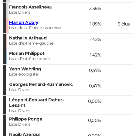
François Asselineau
2,36%
Liste Divers
Manon Aubry
1,89%
9 élus
Liste de La France insoumise
Nathalie Arthaud
1,42%
Liste d'extrême-gauche
Florian Philippot
1,42%
Liste d'extrême droite
Yann Wehrling
0,47%
Liste écologiste
Georges Renard-Kuzmanovic
0,47%
Liste Divers
Léopold-Edouard Deher-
0,00%
Lesaint
Liste Divers
Philippe Ponge
0,00%
Liste Divers
Nagib Azergui
0,00%