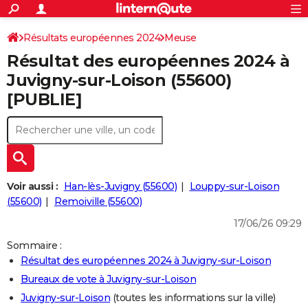
ACTUALITÉS
Connexion
S'inscrire
Résultats européennes 2024
Meuse
Rechercher
Société
Education
Villes
Politique
Faits Divers
Monde
+
SPORT
Résultat des européennes 2024 à
Football
Cyclisme
Forum
Coupe du monde 2026
Tennis
Rugby
CULTURE
Juvigny-sur-Loison (55600)
[PUBLIE]
TNT
Cinéma
Musique
Programme TV
Streaming
Sorties cinéma
+
FINANCE
Impôts
Immobilier
Banque
Crédit
Retraite
Epargne
Risques naturels par ville
Assurance
AUTO
Réserver un essai
Berlines
Forum auto
Essais
Citadines
SUV
+
HIGH-TECH
Meilleur smartphone
Ordinateurs
Guide high-tech
Mobiles
Internet
Jeux vidéo
+
BRICOLAGE
Voir aussi :
Han-lès-Juvigny (55600)
Louppy-sur-Loison
(55600)
Remoiville (55600)
Aménagement intérieur
Cuisine
Jardinage
+
Forum
Extérieur
Salle de bains
Rangement
WEEK-END
17/06/26 09:29
Escapades
Expositions
Week-end nature
Guides de France
Patrimoine
Musées
+
LIFESTYLE
Sommaire :
Résultat des européennes 2024 à Juvigny-sur-Loison
Bien-être
Mode
+
Art de vivre
Loisirs
Modes de vie
SANTE
Bureaux de vote à Juvigny-sur-Loison
Guide de la santé
Médicaments
+
Alimentation
Maladies
Sommeil
VOYAGE
Juvigny-sur-Loison
(toutes les informations sur la ville)