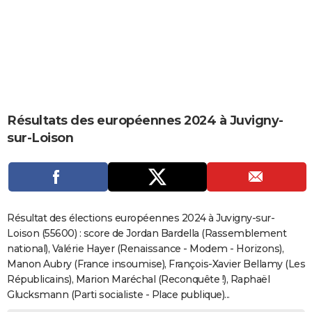
City break
Voyage de noces
Climat
Destinations
Voyage nature
Forum
+
PHOTO
GUIDES D'ACHAT
BONS PLANS
CARTE DE VOEUX
Résultats des européennes 2024 à Juvigny-
Carte Bonne année
Carte Pâques
Carte de Noël
Carte Saint-Valentin
Carte d'anniversaire
DICTIONNAIRE
sur-Loison
Biographies
Expressions
Dictionnaire
Citations
Proverbes
PROGRAMME TV
COPAINS D'AVANT
Se connecter
Collèges
Universités
Service militaire
S'inscrire
Lycées
Primaires
Entreprises
Avis de recherche
AVIS DE DÉCÈS
Résultat des élections européennes 2024 à Juvigny-sur-
Loison (55600) : score de Jordan Bardella (Rassemblement
FORUM
national), Valérie Hayer (Renaissance - Modem - Horizons),
Manon Aubry (France insoumise), François-Xavier Bellamy (Les
Lifestyle
Sport
Television
Cinema
Bricolage
Culture
Auto
Voyage
Républicains), Marion Maréchal (Reconquête !), Raphaël
Glucksmann (Parti socialiste - Place publique)...