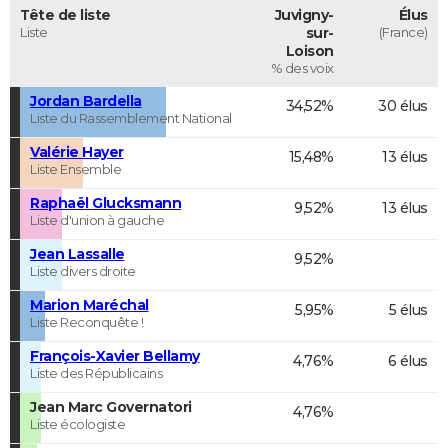
Tête de liste
Juvigny-
Élus
Liste
sur-
(France)
Loison
% des voix
Jordan Bardella
34,52%
30 élus
Liste du Rassemblement National
Valérie Hayer
15,48%
13 élus
Liste Ensemble
Raphaël Glucksmann
9,52%
13 élus
Liste d'union à gauche
Jean Lassalle
9,52%
Liste divers droite
Marion Maréchal
5,95%
5 élus
Liste Reconquête !
François-Xavier Bellamy
4,76%
6 élus
Liste des Républicains
Jean Marc Governatori
4,76%
Liste écologiste