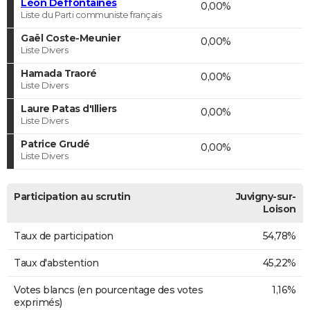
Léon Deffontaines
0,00%
Liste du Parti communiste français
Gaël Coste-Meunier
0,00%
Liste Divers
Hamada Traoré
0,00%
Liste Divers
Laure Patas d'Illiers
0,00%
Liste Divers
Patrice Grudé
0,00%
Liste Divers
Participation au scrutin
Juvigny-sur-
Loison
Taux de participation
54,78%
Taux d'abstention
45,22%
Votes blancs (en pourcentage des votes
1,16%
exprimés)