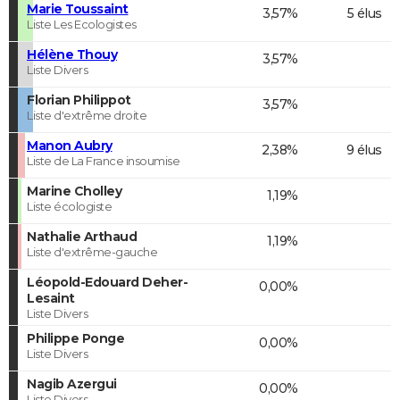
Marie Toussaint
3,57%
5 élus
Liste Les Ecologistes
Hélène Thouy
3,57%
Liste Divers
Florian Philippot
3,57%
Liste d'extrême droite
Manon Aubry
2,38%
9 élus
Liste de La France insoumise
Marine Cholley
1,19%
Liste écologiste
Nathalie Arthaud
1,19%
Liste d'extrême-gauche
Léopold-Edouard Deher-
0,00%
Lesaint
Liste Divers
Philippe Ponge
0,00%
Liste Divers
Nagib Azergui
0,00%
Liste Divers