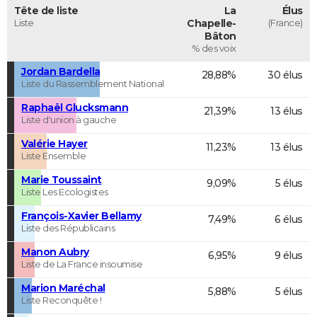
Tête de liste
La
Élus
Liste
Chapelle-
(France)
Bâton
% des voix
Jordan Bardella
28,88%
30 élus
Liste du Rassemblement National
Raphaël Glucksmann
21,39%
13 élus
Liste d'union à gauche
Valérie Hayer
11,23%
13 élus
Liste Ensemble
Marie Toussaint
9,09%
5 élus
Liste Les Ecologistes
François-Xavier Bellamy
7,49%
6 élus
Liste des Républicains
Manon Aubry
6,95%
9 élus
Liste de La France insoumise
Marion Maréchal
5,88%
5 élus
Liste Reconquête !