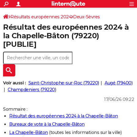
ACTUALITÉS
Connexion
S'inscrire
Résultats européennes 2024
Deux-Sèvres
Rechercher
Société
Education
Villes
Politique
Faits Divers
Monde
+
SPORT
Résultat des européennes 2024 à
Football
Cyclisme
Forum
Coupe du monde 2026
Tennis
Rugby
CULTURE
la Chapelle-Bâton (79220)
[PUBLIE]
TNT
Cinéma
Musique
Programme TV
Streaming
Sorties cinéma
+
FINANCE
Impôts
Immobilier
Banque
Crédit
Retraite
Epargne
Risques naturels par ville
Assurance
AUTO
Réserver un essai
Berlines
Forum auto
Essais
Citadines
SUV
+
HIGH-TECH
Meilleur smartphone
Ordinateurs
Guide high-tech
Mobiles
Internet
Jeux vidéo
+
BRICOLAGE
Voir aussi :
Saint-Christophe-sur-Roc (79220)
Augé (79400)
Champdeniers (79220)
Aménagement intérieur
Cuisine
Jardinage
+
Forum
Extérieur
Salle de bains
Rangement
WEEK-END
17/06/26 09:22
Escapades
Expositions
Week-end nature
Guides de France
Patrimoine
Musées
+
LIFESTYLE
Sommaire :
Résultat des européennes 2024 à la Chapelle-Bâton
Bien-être
Mode
+
Art de vivre
Loisirs
Modes de vie
SANTE
Bureaux de vote à la Chapelle-Bâton
Guide de la santé
Médicaments
+
Alimentation
Maladies
Sommeil
VOYAGE
La Chapelle-Bâton
(toutes les informations sur la ville)