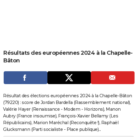
City break
Voyage de noces
Climat
Destinations
Voyage nature
Forum
+
PHOTO
GUIDES D'ACHAT
BONS PLANS
CARTE DE VOEUX
Résultats des européennes 2024 à la Chapelle-
Carte Bonne année
Carte Pâques
Carte de Noël
Carte Saint-Valentin
Carte d'anniversaire
DICTIONNAIRE
Bâton
Biographies
Expressions
Dictionnaire
Citations
Proverbes
PROGRAMME TV
COPAINS D'AVANT
Se connecter
Collèges
Universités
Service militaire
S'inscrire
Lycées
Primaires
Entreprises
Avis de recherche
AVIS DE DÉCÈS
Résultat des élections européennes 2024 à la Chapelle-Bâton
(79220) : score de Jordan Bardella (Rassemblement national),
FORUM
Valérie Hayer (Renaissance - Modem - Horizons), Manon
Aubry (France insoumise), François-Xavier Bellamy (Les
Lifestyle
Sport
Television
Cinema
Bricolage
Culture
Auto
Voyage
Républicains), Marion Maréchal (Reconquête !), Raphaël
Glucksmann (Parti socialiste - Place publique)...