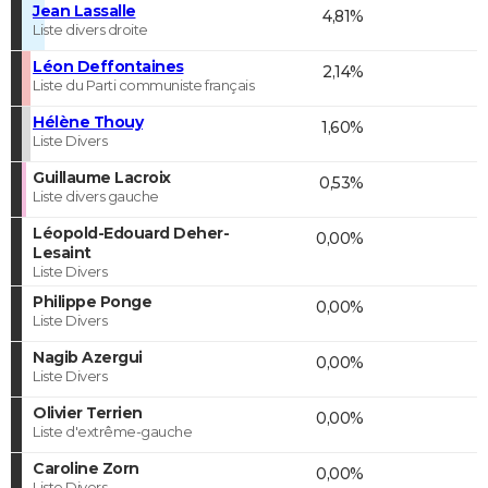
Jean Lassalle
4,81%
Liste divers droite
Léon Deffontaines
2,14%
Liste du Parti communiste français
Hélène Thouy
1,60%
Liste Divers
Guillaume Lacroix
0,53%
Liste divers gauche
Léopold-Edouard Deher-
0,00%
Lesaint
Liste Divers
Philippe Ponge
0,00%
Liste Divers
Nagib Azergui
0,00%
Liste Divers
Olivier Terrien
0,00%
Liste d'extrême-gauche
Caroline Zorn
0,00%
Liste Divers