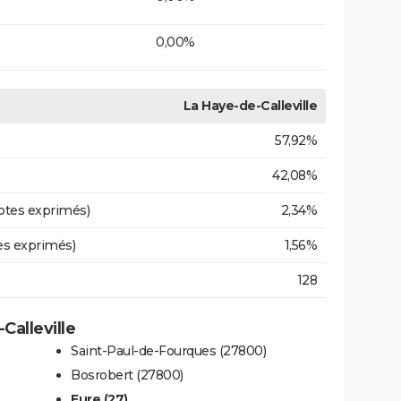
0,00%
La Haye-de-Calleville
57,92%
42,08%
otes exprimés)
2,34%
es exprimés)
1,56%
128
Calleville
Saint-Paul-de-Fourques (27800)
Bosrobert (27800)
Eure (27)