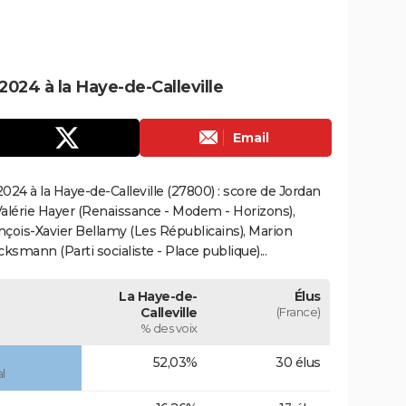
024 à la Haye-de-Calleville
Email
24 à la Haye-de-Calleville (27800) : score de Jordan
alérie Hayer (Renaissance - Modem - Horizons),
çois-Xavier Bellamy (Les Républicains), Marion
smann (Parti socialiste - Place publique)...
La Haye-de-
Élus
Calleville
(France)
% des voix
52,03%
30 élus
l