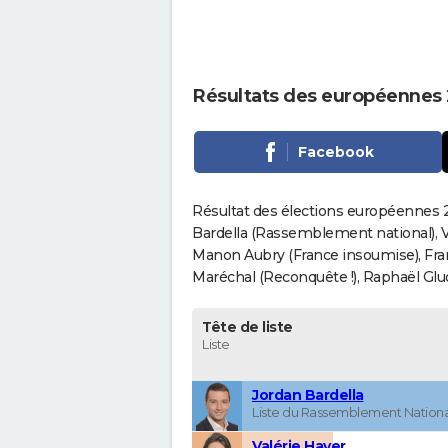
Résultats des européennes 2
Facebook
Résultat des élections européennes 20
Bardella (Rassemblement national), V
Manon Aubry (France insoumise), Fran
Maréchal (Reconquête !), Raphaël Gluck
Tête de liste
Liste
Jordan Bardella
Liste du Rassemblement Nationa
Valérie Hayer