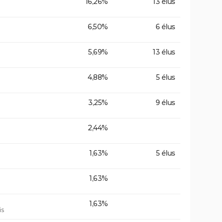
16,26%
13 élus
6,50%
6 élus
5,69%
13 élus
4,88%
5 élus
3,25%
9 élus
2,44%
1,63%
5 élus
1,63%
1,63%
is