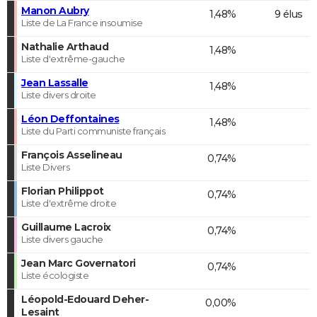
Manon Aubry
1,48%
9 élus
Liste de La France insoumise
Nathalie Arthaud
1,48%
Liste d'extrême-gauche
Jean Lassalle
1,48%
Liste divers droite
Léon Deffontaines
1,48%
Liste du Parti communiste français
François Asselineau
0,74%
Liste Divers
Florian Philippot
0,74%
Liste d'extrême droite
Guillaume Lacroix
0,74%
Liste divers gauche
Jean Marc Governatori
0,74%
Liste écologiste
Léopold-Edouard Deher-
0,00%
Lesaint