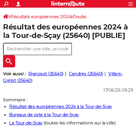
ACTUALITÉS
Connexion
S'inscrire
Résultats européennes 2024
Doubs
Rechercher
Société
Education
Villes
Politique
Faits Divers
Monde
+
SPORT
Résultat des européennes 2024 à
Football
Cyclisme
Forum
Coupe du monde 2026
Tennis
Rugby
CULTURE
la Tour-de-Sçay (25640) [PUBLIE]
TNT
Cinéma
Musique
Programme TV
Streaming
Sorties cinéma
+
FINANCE
Impôts
Immobilier
Banque
Crédit
Retraite
Epargne
Risques naturels par ville
Assurance
AUTO
Réserver un essai
Berlines
Forum auto
Essais
Citadines
SUV
+
HIGH-TECH
Voir aussi :
Rignosot (25640)
Cendrey (25640)
Villers-
Meilleur smartphone
Ordinateurs
Guide high-tech
Mobiles
Internet
Jeux vidéo
+
Grélot (25640)
BRICOLAGE
17/06/26 09:29
Aménagement intérieur
Cuisine
Jardinage
+
Forum
Extérieur
Salle de bains
Rangement
WEEK-END
Sommaire :
Escapades
Expositions
Week-end nature
Guides de France
Patrimoine
Musées
+
LIFESTYLE
Résultat des européennes 2024 à la Tour-de-Sçay
Bureaux de vote à la Tour-de-Sçay
Bien-être
Mode
+
Art de vivre
Loisirs
Modes de vie
SANTE
La Tour-de-Sçay
(toutes les informations sur la ville)
Guide de la santé
Médicaments
+
Alimentation
Maladies
Sommeil
VOYAGE