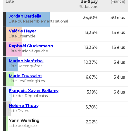
Liste
de-Sçay
(France)
% des voix
Jordan Bardella
36,30%
30 élus
Liste du Rassemblement National
Valérie Hayer
13,33%
13 élus
Liste Ensemble
Raphaël Glucksmann
13,33%
13 élus
Liste d'union à gauche
Marion Maréchal
10,37%
5 élus
Liste Reconquête !
Marie Toussaint
6,67%
5 élus
Liste Les Ecologistes
François-Xavier Bellamy
5,19%
6 élus
Liste des Républicains
Hélène Thouy
3,70%
Liste Divers
Yann Wehrling
2,22%
Liste écologiste