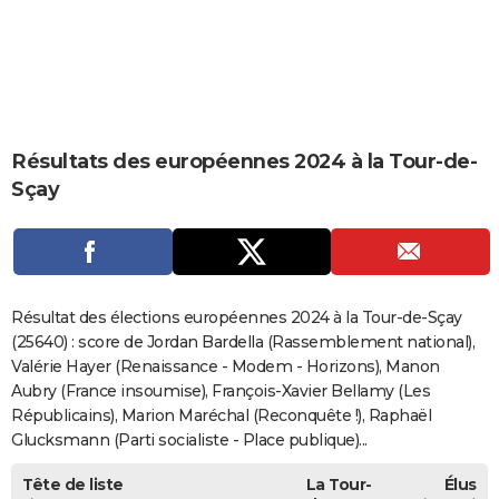
City break
Voyage de noces
Climat
Destinations
Voyage nature
Forum
+
PHOTO
GUIDES D'ACHAT
BONS PLANS
Résultats des européennes 2024 à la Tour-de-
CARTE DE VOEUX
Sçay
Carte Bonne année
Carte Pâques
Carte de Noël
Carte Saint-Valentin
Carte d'anniversaire
DICTIONNAIRE
Biographies
Expressions
Dictionnaire
Citations
Proverbes
PROGRAMME TV
COPAINS D'AVANT
Résultat des élections européennes 2024 à la Tour-de-Sçay
Se connecter
Collèges
Universités
Service militaire
S'inscrire
Lycées
Primaires
Entreprises
Avis de recherche
(25640) : score de Jordan Bardella (Rassemblement national),
AVIS DE DÉCÈS
Valérie Hayer (Renaissance - Modem - Horizons), Manon
FORUM
Aubry (France insoumise), François-Xavier Bellamy (Les
Républicains), Marion Maréchal (Reconquête !), Raphaël
Lifestyle
Sport
Television
Cinema
Bricolage
Culture
Auto
Voyage
Glucksmann (Parti socialiste - Place publique)...
Tête de liste
La Tour-
Élus