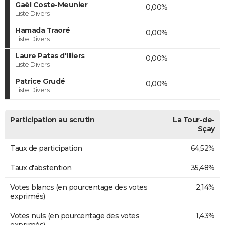
Gaël Coste-Meunier
0,00%
Liste Divers
Hamada Traoré
0,00%
Liste Divers
Laure Patas d'Illiers
0,00%
Liste Divers
Patrice Grudé
0,00%
Liste Divers
Participation au scrutin
La Tour-de-
Sçay
Taux de participation
64,52%
Taux d'abstention
35,48%
Votes blancs (en pourcentage des votes
2,14%
exprimés)
Votes nuls (en pourcentage des votes
1,43%
exprimés)