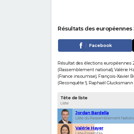
Résultats des européennes 
Facebook
Résultat des élections européennes 20
(Rassemblement national), Valérie H
(France insoumise), François-Xavier 
(Reconquête !), Raphaël Glucksmann (Pa
Tête de liste
Liste
Jordan Bardella
Liste du Rassemblement Nationa
Valérie Hayer
Liste Ensemble