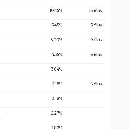
10,45%
13 élus
5,45%
5 élus
5,00%
9 élus
4,55%
6 élus
3,64%
3,18%
5 élus
3,18%
2,27%
is
1,82%