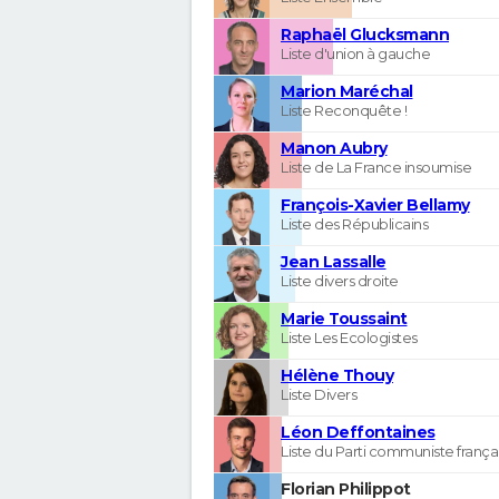
Raphaël Glucksmann
Liste d'union à gauche
Marion Maréchal
Liste Reconquête !
Manon Aubry
Liste de La France insoumise
François-Xavier Bellamy
Liste des Républicains
Jean Lassalle
Liste divers droite
Marie Toussaint
Liste Les Ecologistes
Hélène Thouy
Liste Divers
Léon Deffontaines
Liste du Parti communiste frança
Florian Philippot