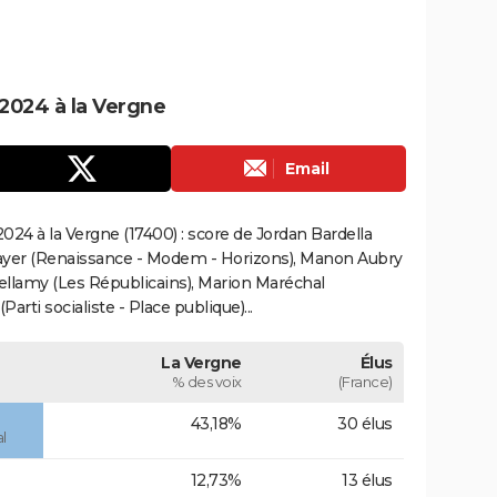
2024 à la Vergne
Email
24 à la Vergne (17400) : score de Jordan Bardella
ayer (Renaissance - Modem - Horizons), Manon Aubry
Bellamy (Les Républicains), Marion Maréchal
rti socialiste - Place publique)...
La Vergne
Élus
% des voix
(France)
43,18%
30 élus
l
12,73%
13 élus