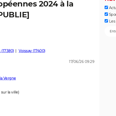
opéennes 2024 à la
Actu
[PUBLIE]
Spo
Les 
 (17380)
Voissay (17400)
17/06/26 09:29
la Vergne
ur la ville)