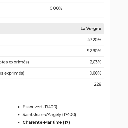
0,00%
La Vergne
47,20%
52,80%
otes exprimés)
2,63%
es exprimés)
0,88%
228
Essouvert (17400)
Saint-Jean-d'Angély (17400)
Charente-Maritime (17)