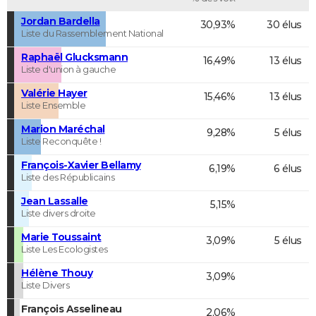
Jordan Bardella
30,93%
30 élus
Liste du Rassemblement National
Raphaël Glucksmann
16,49%
13 élus
Liste d'union à gauche
Valérie Hayer
15,46%
13 élus
Liste Ensemble
Marion Maréchal
9,28%
5 élus
Liste Reconquête !
François-Xavier Bellamy
6,19%
6 élus
Liste des Républicains
Jean Lassalle
5,15%
Liste divers droite
Marie Toussaint
3,09%
5 élus
Liste Les Ecologistes
Hélène Thouy
3,09%
Liste Divers
François Asselineau
2,06%