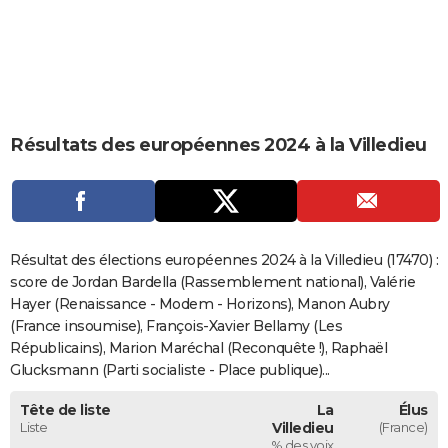
City break
Voyage de noces
Climat
Destinations
Voyage nature
Forum
+
PHOTO
GUIDES D'ACHAT
BONS PLANS
Résultats des européennes 2024 à la Villedieu
CARTE DE VOEUX
Carte Bonne année
Carte Pâques
Carte de Noël
Carte Saint-Valentin
Carte d'anniversaire
DICTIONNAIRE
Biographies
Expressions
Dictionnaire
Citations
Proverbes
PROGRAMME TV
Résultat des élections européennes 2024 à la Villedieu (17470) :
COPAINS D'AVANT
score de Jordan Bardella (Rassemblement national), Valérie
Hayer (Renaissance - Modem - Horizons), Manon Aubry
Se connecter
Collèges
Universités
Service militaire
S'inscrire
Lycées
Primaires
Entreprises
Avis de recherche
AVIS DE DÉCÈS
(France insoumise), François-Xavier Bellamy (Les
Républicains), Marion Maréchal (Reconquête !), Raphaël
FORUM
Glucksmann (Parti socialiste - Place publique)...
Lifestyle
Sport
Television
Cinema
Bricolage
Culture
Auto
Voyage
Tête de liste
La
Élus
Liste
Villedieu
(France)
% des voix