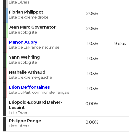
Liste Divers
Florian Philippot
2,06%
Liste d'extrême droite
Jean Marc Governatori
2,06%
Liste écologiste
Manon Aubry
1,03%
9 élus
Liste de La France insoumise
Yann Wehrling
1,03%
Liste écologiste
Nathalie Arthaud
1,03%
Liste d'extrême-gauche
Léon Deffontaines
1,03%
Liste du Parti communiste français
Léopold-Edouard Deher-
0,00%
Lesaint
Liste Divers
Philippe Ponge
0,00%
Liste Divers