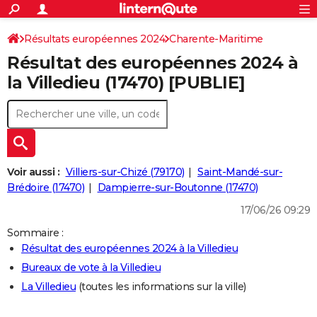
ACTUALITÉS
Connexion
S'inscrire
Résultats européennes 2024
Charente-Maritime
Rechercher
Société
Education
Villes
Politique
Faits Divers
Monde
+
SPORT
Résultat des européennes 2024 à
Football
Cyclisme
Forum
Coupe du monde 2026
Tennis
Rugby
CULTURE
la Villedieu (17470) [PUBLIE]
TNT
Cinéma
Musique
Programme TV
Streaming
Sorties cinéma
+
FINANCE
Impôts
Immobilier
Banque
Crédit
Retraite
Epargne
Risques naturels par ville
Assurance
AUTO
Réserver un essai
Berlines
Forum auto
Essais
Citadines
SUV
+
HIGH-TECH
Voir aussi :
Villiers-sur-Chizé (79170)
Saint-Mandé-sur-
Meilleur smartphone
Ordinateurs
Guide high-tech
Mobiles
Internet
Jeux vidéo
+
Brédoire (17470)
Dampierre-sur-Boutonne (17470)
BRICOLAGE
17/06/26 09:29
Aménagement intérieur
Cuisine
Jardinage
+
Forum
Extérieur
Salle de bains
Rangement
WEEK-END
Sommaire :
Escapades
Expositions
Week-end nature
Guides de France
Patrimoine
Musées
+
LIFESTYLE
Résultat des européennes 2024 à la Villedieu
Bureaux de vote à la Villedieu
Bien-être
Mode
+
Art de vivre
Loisirs
Modes de vie
SANTE
La Villedieu
(toutes les informations sur la ville)
Guide de la santé
Médicaments
+
Alimentation
Maladies
Sommeil
VOYAGE