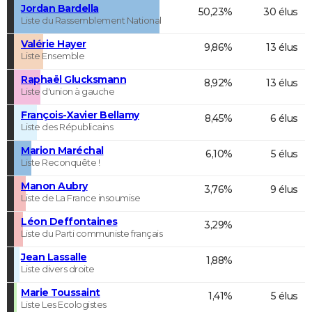
Jordan Bardella
50,23%
30 élus
Liste du Rassemblement National
Valérie Hayer
9,86%
13 élus
Liste Ensemble
Raphaël Glucksmann
8,92%
13 élus
Liste d'union à gauche
François-Xavier Bellamy
8,45%
6 élus
Liste des Républicains
Marion Maréchal
6,10%
5 élus
Liste Reconquête !
Manon Aubry
3,76%
9 élus
Liste de La France insoumise
Léon Deffontaines
3,29%
Liste du Parti communiste français
Jean Lassalle
1,88%
Liste divers droite
Marie Toussaint
1,41%
5 élus
Liste Les Ecologistes