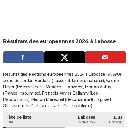
City break
Voyage de noces
Climat
Destinations
Voyage nature
Forum
+
PHOTO
GUIDES D'ACHAT
BONS PLANS
Résultats des européennes 2024 à Labosse
CARTE DE VOEUX
Carte Bonne année
Carte Pâques
Carte de Noël
Carte Saint-Valentin
Carte d'anniversaire
DICTIONNAIRE
Biographies
Expressions
Dictionnaire
Citations
Proverbes
PROGRAMME TV
Résultat des élections européennes 2024 à Labosse (60590) :
COPAINS D'AVANT
score de Jordan Bardella (Rassemblement national), Valérie
Hayer (Renaissance - Modem - Horizons), Manon Aubry
Se connecter
Collèges
Universités
Service militaire
S'inscrire
Lycées
Primaires
Entreprises
Avis de recherche
AVIS DE DÉCÈS
(France insoumise), François-Xavier Bellamy (Les
Républicains), Marion Maréchal (Reconquête !), Raphaël
FORUM
Glucksmann (Parti socialiste - Place publique)...
Lifestyle
Sport
Television
Cinema
Bricolage
Culture
Auto
Voyage
Tête de liste
Labosse
Élus
Liste
% des voix
(France)