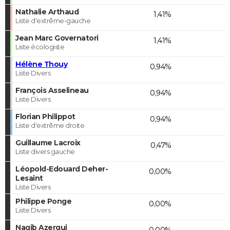
Nathalie Arthaud
1,41%
Liste d'extrême-gauche
Jean Marc Governatori
1,41%
Liste écologiste
Hélène Thouy
0,94%
Liste Divers
François Asselineau
0,94%
Liste Divers
Florian Philippot
0,94%
Liste d'extrême droite
Guillaume Lacroix
0,47%
Liste divers gauche
Léopold-Edouard Deher-
0,00%
Lesaint
Liste Divers
Philippe Ponge
0,00%
Liste Divers
Nagib Azergui
0,00%