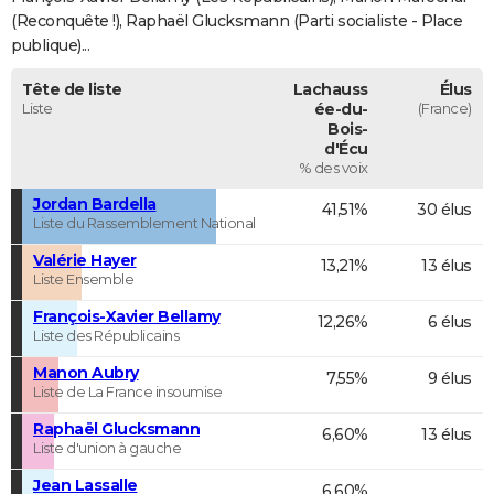
(Reconquête !), Raphaël Glucksmann (Parti socialiste - Place
publique)...
Tête de liste
Lachauss
Élus
Liste
ée-du-
(France)
Bois-
d'Écu
% des voix
Jordan Bardella
41,51%
30 élus
Liste du Rassemblement National
Valérie Hayer
13,21%
13 élus
Liste Ensemble
François-Xavier Bellamy
12,26%
6 élus
Liste des Républicains
Manon Aubry
7,55%
9 élus
Liste de La France insoumise
Raphaël Glucksmann
6,60%
13 élus
Liste d'union à gauche
Jean Lassalle
6,60%