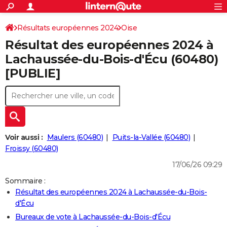
ACTUALITÉS
Connexion
S'inscrire
Résultats européennes 2024
Oise
Rechercher
Société
Education
Villes
Politique
Faits Divers
Monde
+
SPORT
Résultat des européennes 2024 à
Football
Cyclisme
Forum
Coupe du monde 2026
Tennis
Rugby
CULTURE
Lachaussée-du-Bois-d'Écu (60480)
[PUBLIE]
TNT
Cinéma
Musique
Programme TV
Streaming
Sorties cinéma
+
FINANCE
Impôts
Immobilier
Banque
Crédit
Retraite
Epargne
Risques naturels par ville
Assurance
AUTO
Réserver un essai
Berlines
Forum auto
Essais
Citadines
SUV
+
HIGH-TECH
Meilleur smartphone
Ordinateurs
Guide high-tech
Mobiles
Internet
Jeux vidéo
+
BRICOLAGE
Voir aussi :
Maulers (60480)
Puits-la-Vallée (60480)
Froissy (60480)
Aménagement intérieur
Cuisine
Jardinage
+
Forum
Extérieur
Salle de bains
Rangement
WEEK-END
17/06/26 09:29
Escapades
Expositions
Week-end nature
Guides de France
Patrimoine
Musées
+
LIFESTYLE
Sommaire :
Résultat des européennes 2024 à Lachaussée-du-Bois-
Bien-être
Mode
+
Art de vivre
Loisirs
Modes de vie
SANTE
d'Écu
Guide de la santé
Médicaments
+
Alimentation
Maladies
Sommeil
Bureaux de vote à Lachaussée-du-Bois-d'Écu
VOYAGE