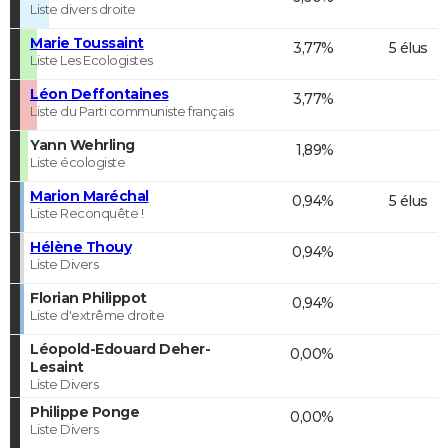
Liste divers droite
Marie Toussaint
3,77%
5 élus
Liste Les Ecologistes
Léon Deffontaines
3,77%
Liste du Parti communiste français
Yann Wehrling
1,89%
Liste écologiste
Marion Maréchal
0,94%
5 élus
Liste Reconquête !
Hélène Thouy
0,94%
Liste Divers
Florian Philippot
0,94%
Liste d'extrême droite
Léopold-Edouard Deher-
0,00%
Lesaint
Liste Divers
Philippe Ponge
0,00%
Liste Divers