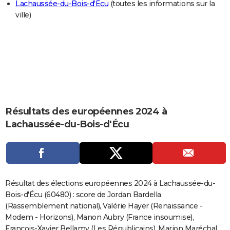
Lachaussée-du-Bois-d'Écu
(toutes les informations sur la
City break
Voyage de noces
Climat
Destinations
Voyage nature
Forum
+
PHOTO
ville)
GUIDES D'ACHAT
BONS PLANS
CARTE DE VOEUX
Carte Bonne année
Carte Pâques
Carte de Noël
Carte Saint-Valentin
Carte d'anniversaire
DICTIONNAIRE
Résultats des européennes 2024 à
Biographies
Expressions
Dictionnaire
Citations
Proverbes
PROGRAMME TV
Lachaussée-du-Bois-d'Écu
COPAINS D'AVANT
Se connecter
Collèges
Universités
Service militaire
S'inscrire
Lycées
Primaires
Entreprises
Avis de recherche
AVIS DE DÉCÈS
FORUM
Résultat des élections européennes 2024 à Lachaussée-du-
Bois-d'Écu (60480) : score de Jordan Bardella
Lifestyle
Sport
Television
Cinema
Bricolage
Culture
Auto
Voyage
(Rassemblement national), Valérie Hayer (Renaissance -
Modem - Horizons), Manon Aubry (France insoumise),
François-Xavier Bellamy (Les Républicains), Marion Maréchal