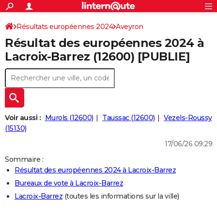
ACTUALITÉS
Connexion
S'inscrire
Résultats européennes 2024
Aveyron
Rechercher
Société
Education
Villes
Politique
Faits Divers
Monde
+
SPORT
Résultat des européennes 2024 à
Football
Cyclisme
Forum
Coupe du monde 2026
Tennis
Rugby
CULTURE
Lacroix-Barrez (12600) [PUBLIE]
TNT
Cinéma
Musique
Programme TV
Streaming
Sorties cinéma
+
FINANCE
Impôts
Immobilier
Banque
Crédit
Retraite
Epargne
Risques naturels par ville
Assurance
AUTO
Réserver un essai
Berlines
Forum auto
Essais
Citadines
SUV
+
HIGH-TECH
Voir aussi :
Murols (12600)
Taussac (12600)
Vezels-Roussy
Meilleur smartphone
Ordinateurs
Guide high-tech
Mobiles
Internet
Jeux vidéo
+
(15130)
BRICOLAGE
17/06/26 09:29
Aménagement intérieur
Cuisine
Jardinage
+
Forum
Extérieur
Salle de bains
Rangement
WEEK-END
Sommaire :
Escapades
Expositions
Week-end nature
Guides de France
Patrimoine
Musées
+
LIFESTYLE
Résultat des européennes 2024 à Lacroix-Barrez
Bureaux de vote à Lacroix-Barrez
Bien-être
Mode
+
Art de vivre
Loisirs
Modes de vie
SANTE
Lacroix-Barrez
(toutes les informations sur la ville)
Guide de la santé
Médicaments
+
Alimentation
Maladies
Sommeil
VOYAGE