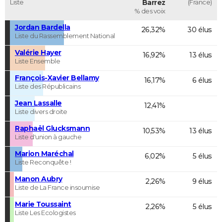
Liste
Barrez
(France)
% des voix
Jordan Bardella
26,32%
30 élus
Liste du Rassemblement National
Valérie Hayer
16,92%
13 élus
Liste Ensemble
François-Xavier Bellamy
16,17%
6 élus
Liste des Républicains
Jean Lassalle
12,41%
Liste divers droite
Raphaël Glucksmann
10,53%
13 élus
Liste d'union à gauche
Marion Maréchal
6,02%
5 élus
Liste Reconquête !
Manon Aubry
2,26%
9 élus
Liste de La France insoumise
Marie Toussaint
2,26%
5 élus
Liste Les Ecologistes