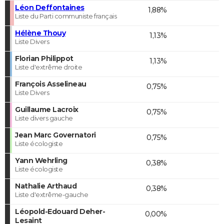
Léon Deffontaines
1,88%
Liste du Parti communiste français
Hélène Thouy
1,13%
Liste Divers
Florian Philippot
1,13%
Liste d'extrême droite
François Asselineau
0,75%
Liste Divers
Guillaume Lacroix
0,75%
Liste divers gauche
Jean Marc Governatori
0,75%
Liste écologiste
Yann Wehrling
0,38%
Liste écologiste
Nathalie Arthaud
0,38%
Liste d'extrême-gauche
Léopold-Edouard Deher-
0,00%
Lesaint