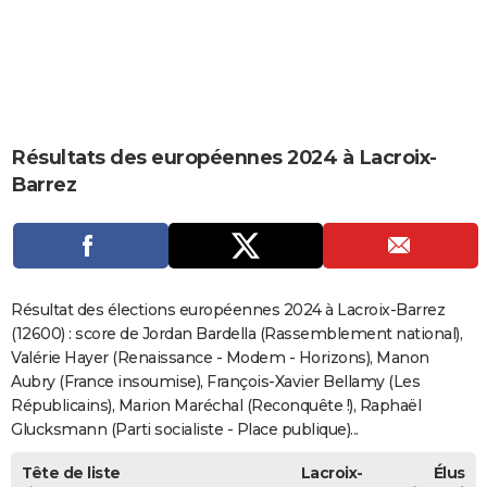
City break
Voyage de noces
Climat
Destinations
Voyage nature
Forum
+
PHOTO
GUIDES D'ACHAT
BONS PLANS
Résultats des européennes 2024 à Lacroix-
CARTE DE VOEUX
Barrez
Carte Bonne année
Carte Pâques
Carte de Noël
Carte Saint-Valentin
Carte d'anniversaire
DICTIONNAIRE
Biographies
Expressions
Dictionnaire
Citations
Proverbes
PROGRAMME TV
COPAINS D'AVANT
Résultat des élections européennes 2024 à Lacroix-Barrez
Se connecter
Collèges
Universités
Service militaire
S'inscrire
Lycées
Primaires
Entreprises
Avis de recherche
(12600) : score de Jordan Bardella (Rassemblement national),
AVIS DE DÉCÈS
Valérie Hayer (Renaissance - Modem - Horizons), Manon
FORUM
Aubry (France insoumise), François-Xavier Bellamy (Les
Républicains), Marion Maréchal (Reconquête !), Raphaël
Lifestyle
Sport
Television
Cinema
Bricolage
Culture
Auto
Voyage
Glucksmann (Parti socialiste - Place publique)...
Tête de liste
Lacroix-
Élus