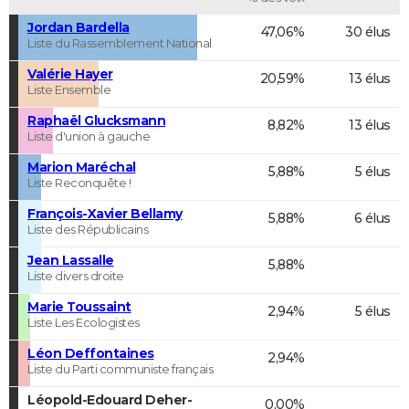
Jordan Bardella
47,06%
30 élus
Liste du Rassemblement National
Valérie Hayer
20,59%
13 élus
Liste Ensemble
Raphaël Glucksmann
8,82%
13 élus
Liste d'union à gauche
Marion Maréchal
5,88%
5 élus
Liste Reconquête !
François-Xavier Bellamy
5,88%
6 élus
Liste des Républicains
Jean Lassalle
5,88%
Liste divers droite
Marie Toussaint
2,94%
5 élus
Liste Les Ecologistes
Léon Deffontaines
2,94%
Liste du Parti communiste français
Léopold-Edouard Deher-
0,00%