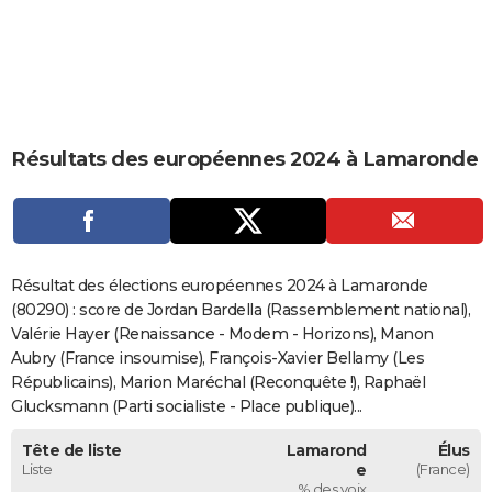
City break
Voyage de noces
Climat
Destinations
Voyage nature
Forum
+
PHOTO
GUIDES D'ACHAT
BONS PLANS
Résultats des européennes 2024 à Lamaronde
CARTE DE VOEUX
Carte Bonne année
Carte Pâques
Carte de Noël
Carte Saint-Valentin
Carte d'anniversaire
DICTIONNAIRE
Biographies
Expressions
Dictionnaire
Citations
Proverbes
PROGRAMME TV
Résultat des élections européennes 2024 à Lamaronde
COPAINS D'AVANT
(80290) : score de Jordan Bardella (Rassemblement national),
Valérie Hayer (Renaissance - Modem - Horizons), Manon
Se connecter
Collèges
Universités
Service militaire
S'inscrire
Lycées
Primaires
Entreprises
Avis de recherche
AVIS DE DÉCÈS
Aubry (France insoumise), François-Xavier Bellamy (Les
Républicains), Marion Maréchal (Reconquête !), Raphaël
FORUM
Glucksmann (Parti socialiste - Place publique)...
Lifestyle
Sport
Television
Cinema
Bricolage
Culture
Auto
Voyage
Tête de liste
Lamarond
Élus
Liste
e
(France)
% des voix