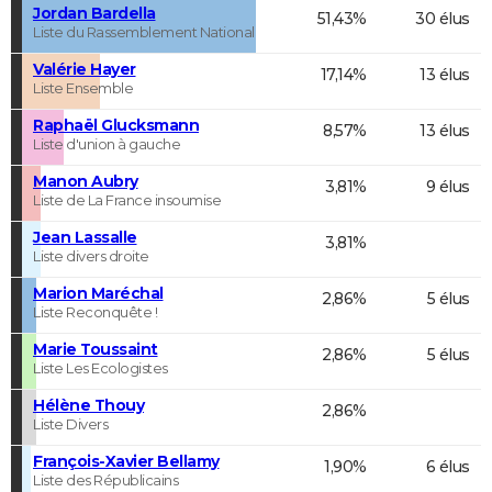
Jordan Bardella
51,43%
30 élus
Liste du Rassemblement National
Valérie Hayer
17,14%
13 élus
Liste Ensemble
Raphaël Glucksmann
8,57%
13 élus
Liste d'union à gauche
Manon Aubry
3,81%
9 élus
Liste de La France insoumise
Jean Lassalle
3,81%
Liste divers droite
Marion Maréchal
2,86%
5 élus
Liste Reconquête !
Marie Toussaint
2,86%
5 élus
Liste Les Ecologistes
Hélène Thouy
2,86%
Liste Divers
François-Xavier Bellamy
1,90%
6 élus
Liste des Républicains