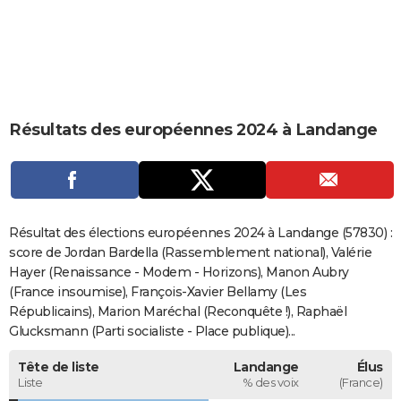
City break
Voyage de noces
Climat
Destinations
Voyage nature
Forum
+
PHOTO
GUIDES D'ACHAT
BONS PLANS
Résultats des européennes 2024 à Landange
CARTE DE VOEUX
Carte Bonne année
Carte Pâques
Carte de Noël
Carte Saint-Valentin
Carte d'anniversaire
DICTIONNAIRE
Biographies
Expressions
Dictionnaire
Citations
Proverbes
PROGRAMME TV
Résultat des élections européennes 2024 à Landange (57830) :
COPAINS D'AVANT
score de Jordan Bardella (Rassemblement national), Valérie
Hayer (Renaissance - Modem - Horizons), Manon Aubry
Se connecter
Collèges
Universités
Service militaire
S'inscrire
Lycées
Primaires
Entreprises
Avis de recherche
AVIS DE DÉCÈS
(France insoumise), François-Xavier Bellamy (Les
Républicains), Marion Maréchal (Reconquête !), Raphaël
FORUM
Glucksmann (Parti socialiste - Place publique)...
Lifestyle
Sport
Television
Cinema
Bricolage
Culture
Auto
Voyage
Tête de liste
Landange
Élus
Liste
% des voix
(France)