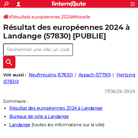
ACTUALITÉS
Connexion
S'inscrire
Résultats européennes 2024
Moselle
Rechercher
Société
Education
Villes
Politique
Faits Divers
Monde
+
SPORT
Résultat des européennes 2024 à
Football
Cyclisme
Forum
Coupe du monde 2026
Tennis
Rugby
CULTURE
Landange (57830) [PUBLIE]
TNT
Cinéma
Musique
Programme TV
Streaming
Sorties cinéma
+
FINANCE
Impôts
Immobilier
Banque
Crédit
Retraite
Epargne
Risques naturels par ville
Assurance
AUTO
Réserver un essai
Berlines
Forum auto
Essais
Citadines
SUV
+
HIGH-TECH
Voir aussi :
Neufmoulins (57830)
Aspach (57790)
Hertzing
Meilleur smartphone
Ordinateurs
Guide high-tech
Mobiles
Internet
Jeux vidéo
+
(57830)
BRICOLAGE
17/06/26 09:29
Aménagement intérieur
Cuisine
Jardinage
+
Forum
Extérieur
Salle de bains
Rangement
WEEK-END
Sommaire :
Escapades
Expositions
Week-end nature
Guides de France
Patrimoine
Musées
+
LIFESTYLE
Résultat des européennes 2024 à Landange
Bureaux de vote à Landange
Bien-être
Mode
+
Art de vivre
Loisirs
Modes de vie
SANTE
Landange
(toutes les informations sur la ville)
Guide de la santé
Médicaments
+
Alimentation
Maladies
Sommeil
VOYAGE