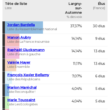
Tête de liste
Largny-
Élus
Liste
sur-
(France)
Automne
% des voix
Jordan Bardella
37,37%
30 élus
Liste du Rassemblement National
Manon Aubry
14,14%
9 élus
Liste de La France insoumise
Raphaël Glucksmann
14,14%
13 élus
Liste d'union à gauche
Valérie Hayer
11,11%
13 élus
Liste Ensemble
François-Xavier Bellamy
7,07%
6 élus
Liste des Républicains
Marion Maréchal
4,04%
5 élus
Liste Reconquête !
Marie Toussaint
4,04%
5 élus
Liste Les Ecologistes