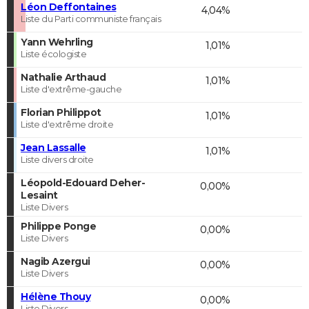
Léon Deffontaines
4,04%
Liste du Parti communiste français
Yann Wehrling
1,01%
Liste écologiste
Nathalie Arthaud
1,01%
Liste d'extrême-gauche
Florian Philippot
1,01%
Liste d'extrême droite
Jean Lassalle
1,01%
Liste divers droite
Léopold-Edouard Deher-
0,00%
Lesaint
Liste Divers
Philippe Ponge
0,00%
Liste Divers
Nagib Azergui
0,00%
Liste Divers
Hélène Thouy
0,00%
Liste Divers