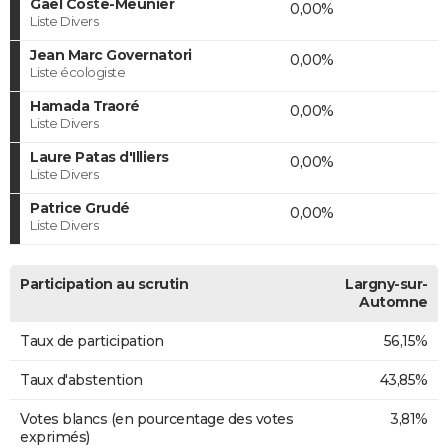
Gaël Coste-Meunier
0,00%
Liste Divers
Jean Marc Governatori
0,00%
Liste écologiste
Hamada Traoré
0,00%
Liste Divers
Laure Patas d'Illiers
0,00%
Liste Divers
Patrice Grudé
0,00%
Liste Divers
Participation au scrutin
Largny-sur-
Automne
Taux de participation
56,15%
Taux d'abstention
43,85%
Votes blancs (en pourcentage des votes
3,81%
exprimés)