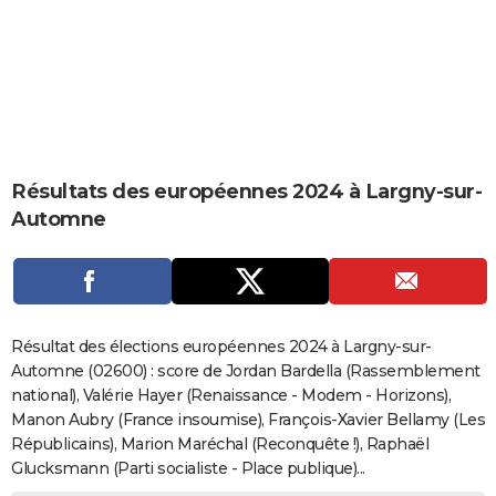
City break
Voyage de noces
Climat
Destinations
Voyage nature
Forum
+
PHOTO
GUIDES D'ACHAT
BONS PLANS
CARTE DE VOEUX
Résultats des européennes 2024 à Largny-sur-
Carte Bonne année
Carte Pâques
Carte de Noël
Carte Saint-Valentin
Carte d'anniversaire
DICTIONNAIRE
Automne
Biographies
Expressions
Dictionnaire
Citations
Proverbes
PROGRAMME TV
COPAINS D'AVANT
Se connecter
Collèges
Universités
Service militaire
S'inscrire
Lycées
Primaires
Entreprises
Avis de recherche
AVIS DE DÉCÈS
Résultat des élections européennes 2024 à Largny-sur-
Automne (02600) : score de Jordan Bardella (Rassemblement
FORUM
national), Valérie Hayer (Renaissance - Modem - Horizons),
Manon Aubry (France insoumise), François-Xavier Bellamy (Les
Lifestyle
Sport
Television
Cinema
Bricolage
Culture
Auto
Voyage
Républicains), Marion Maréchal (Reconquête !), Raphaël
Glucksmann (Parti socialiste - Place publique)...