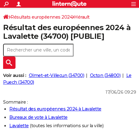
ACTUALITÉS
Connexion
S'inscrire
Résultats européennes 2024
Hérault
Rechercher
Société
Education
Villes
Politique
Faits Divers
Monde
+
SPORT
Résultat des européennes 2024 à
Football
Cyclisme
Forum
Coupe du monde 2026
Tennis
Rugby
CULTURE
Lavalette (34700) [PUBLIE]
TNT
Cinéma
Musique
Programme TV
Streaming
Sorties cinéma
+
FINANCE
Impôts
Immobilier
Banque
Crédit
Retraite
Epargne
Risques naturels par ville
Assurance
AUTO
Réserver un essai
Berlines
Forum auto
Essais
Citadines
SUV
+
HIGH-TECH
Voir aussi :
Olmet-et-Villecun (34700)
Octon (34800)
Le
Meilleur smartphone
Ordinateurs
Guide high-tech
Mobiles
Internet
Jeux vidéo
+
Puech (34700)
BRICOLAGE
17/06/26 09:29
Aménagement intérieur
Cuisine
Jardinage
+
Forum
Extérieur
Salle de bains
Rangement
WEEK-END
Sommaire :
Escapades
Expositions
Week-end nature
Guides de France
Patrimoine
Musées
+
LIFESTYLE
Résultat des européennes 2024 à Lavalette
Bureaux de vote à Lavalette
Bien-être
Mode
+
Art de vivre
Loisirs
Modes de vie
SANTE
Lavalette
(toutes les informations sur la ville)
Guide de la santé
Médicaments
+
Alimentation
Maladies
Sommeil
VOYAGE