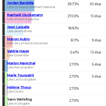
Jordan Bardella
29,73%
30 élus
Liste du Rassemblement National
Raphaël Glucksmann
27,03%
13 élus
Liste d'union à gauche
Jean Lassalle
18,92%
Liste divers droite
Manon Aubry
8,11%
9 élus
Liste de La France insoumise
Valérie Hayer
5,41%
13 élus
Liste Ensemble
Marion Maréchal
2,70%
5 élus
Liste Reconquête !
Marie Toussaint
2,70%
5 élus
Liste Les Ecologistes
Hélène Thouy
2,70%
Liste Divers
Yann Wehrling
2,70%
Liste écologiste