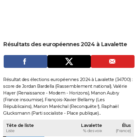
City break
Voyage de noces
Climat
Destinations
Voyage nature
Forum
+
PHOTO
GUIDES D'ACHAT
BONS PLANS
Résultats des européennes 2024 à Lavalette
CARTE DE VOEUX
Carte Bonne année
Carte Pâques
Carte de Noël
Carte Saint-Valentin
Carte d'anniversaire
DICTIONNAIRE
Biographies
Expressions
Dictionnaire
Citations
Proverbes
PROGRAMME TV
Résultat des élections européennes 2024 à Lavalette (34700) :
COPAINS D'AVANT
score de Jordan Bardella (Rassemblement national), Valérie
Hayer (Renaissance - Modem - Horizons), Manon Aubry
Se connecter
Collèges
Universités
Service militaire
S'inscrire
Lycées
Primaires
Entreprises
Avis de recherche
AVIS DE DÉCÈS
(France insoumise), François-Xavier Bellamy (Les
Républicains), Marion Maréchal (Reconquête !), Raphaël
FORUM
Glucksmann (Parti socialiste - Place publique)...
Lifestyle
Sport
Television
Cinema
Bricolage
Culture
Auto
Voyage
Tête de liste
Lavalette
Élus
Liste
% des voix
(France)